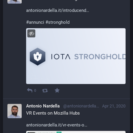
antonionardella.it/introducend
#
annunci
#
stronghold
0
Antonio Nardella
@antonionardella@librem.one
Apr 21, 2020
VR Events on Mozilla Hubs
antonionardella.it/vr-events-o