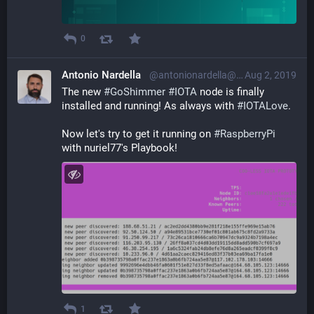
0
Antonio Nardella
@antonionardella@librem.one
Aug 2, 2019
The new 
#
GoShimmer
#
IOTA
 node is finally 
installed and running! As always with 
#
IOTALove
.
Now let's try to get it running on 
#
RaspberryPi
with nuriel77's Playbook!
1