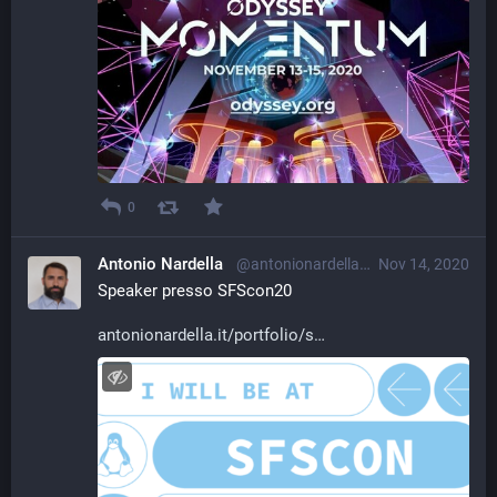
0
Antonio Nardella
@antonionardella@librem.one
Nov 14, 2020
Speaker presso SFScon20
antonionardella.it/portfolio/s