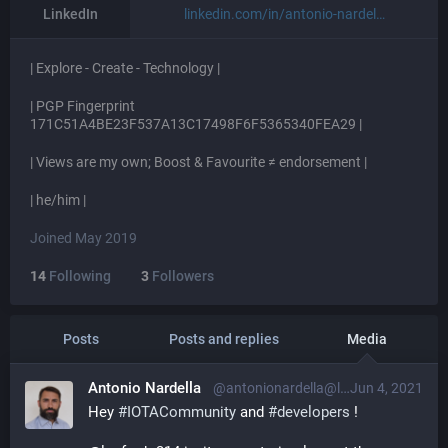
LinkedIn
linkedin.com/in/antonio-nardel
| Explore - Create - Technology |
| PGP Fingerprint
171C51A4BE23F537A13C17498F6F5365340FEA29 |
| Views are my own; Boost & Favourite ≠ endorsement |
| he/him |
Joined May 2019
14
Following
3
Followers
Posts
Posts and replies
Media
Antonio Nardella
@antonionardella@librem.one
Jun 4, 2021
Hey 
#
IOTACommunity
 and 
#
developers
 !