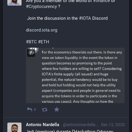
Are you a member of the world of 
#
finance
 or 
#
Cryptocurency
 ?
 Join the discussion in the 
#
IOTA
 Discord
discord.iota.org
#
BTC
#
ETH
0
Antonio Nardella
@antonionardella@librem.one
Dec 12, 2020
Jedi (mentore) durante l’Hackathon Odyssey 