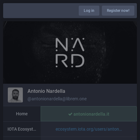
Log in
Register now!
Antonio Nardella
@antonionardella@librem.one
Home
antonionardella.it
IOTA Ecosystem
ecosystem.iota.org/users/anton