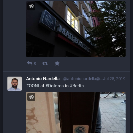
0
Antonio Nardella
@antonionardella@librem.one
Jul 25, 2019
#
OONI
 at 
#
Dolores
 in 
#
Berlin