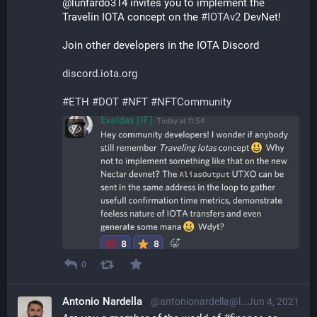
@lunfardo314 invites you to implement the 
Travelin IOTA concept on the 
#
IOTAv2
 DevNet!
Join other developers in the IOTA Discord
discord.iota.org
#
ETH
#
DOT
#
NFT
#
NFTCommunity
0
Antonio Nardella
@antonionardella@librem.one
Jun 4, 2021