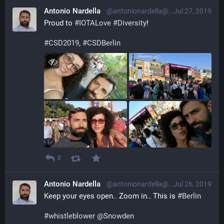
Antonio Nardella
@antonionardella@librem.one
Jul 27, 2019
Proud to 
#
IOTALove
#
Diversity
!
#
CSD2019
, 
#
CSDBerlin
0
Antonio Nardella
@antonionardella@librem.one
Jul 26, 2019
Keep your eyes open.. Zoom in.. This is 
#
Berlin
#
whistleblower
@
Snowden