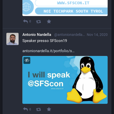
0
Antonio Nardella
@antonionardella@librem.one
Nov 14, 2020
Speaker presso SFScon19
antonionardella.it/portfolio/s
0