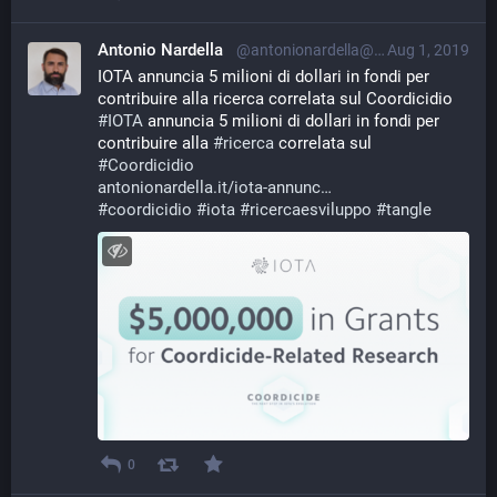
Antonio Nardella
@antonionardella@librem.one
Aug 1, 2019
IOTA annuncia 5 milioni di dollari in fondi per 
contribuire alla ricerca correlata sul Coordicidio
#
IOTA
 annuncia 5 milioni di dollari in fondi per 
contribuire alla 
#
ricerca
 correlata sul 
#
Coordicidio
antonionardella.it/iota-annunc
#
coordicidio
#
iota
#
ricercaesviluppo
#
tangle
0