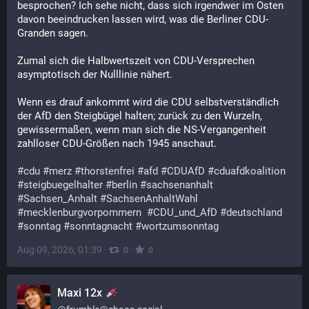
besprochen? Ich sehe nicht, dass sich irgendwer im Osten 
davon beeindrucken lassen wird, was die Berliner CDU-
Granden sagen.
Zumal sich die Halbwertszeit von CDU-Versprechen 
asymptotisch der Nulllinie nähert.
Wenn es drauf ankommt wird die CDU selbstverständlich 
der AfD den Steigbügel halten; zurück zu den Wurzeln, 
gewissermaßen, wenn man sich die NS-Vergangenheit 
zahlloser CDU-Größen nach 1945 anschaut.
#
cdu
#
merz
#
thorstenfrei
#
afd
#
CDUAfD
#
cduafdkoalition
#
steigbuegelhalter
#
berlin
#
sachsenanhalt
#
Sachsen_Anhalt
#
SachsenAnhaltWahl
#
mecklenburgvorpommern
#
CDU_und_AfD
#
deutschland
#
sonntag
#
sonntagnacht
#
wortzumsonntag
Aug 09, 2026, 01:39
·
·
0
0
Maxi 12x