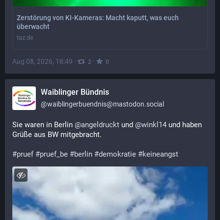
Zerstörung von KI-Kameras: Macht kaputt, was euch
überwacht
taz.de
Aug 08, 2026, 18:49
·
·
2
0
Waiblinger Bündnis
@
waiblingerbuendnis@mastodon.social
Sie waren in Berlin 
@
angeldruckt
 und 
@
winkl14
 und haben 
Grüße aus BW mitgebracht.
#
pruef
#
pruef_be
#
berlin
#
demokratie
#
keineangst