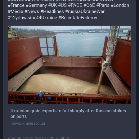
#
France
#
Germany
#
UK
#
US
#
PACE
#
CoE
#
Paris
#
London
#
Media
#
News
#
Headlines
#
russiaUkraineWar
#
12yrInvasionOfUkraine
#
ReinstateFederov
Ukrainian grain exports to fall sharply after Russian strikes
on ports
newsukraine.rbc.ua
Aug 08, 2026, 14:18
·
·
0
0