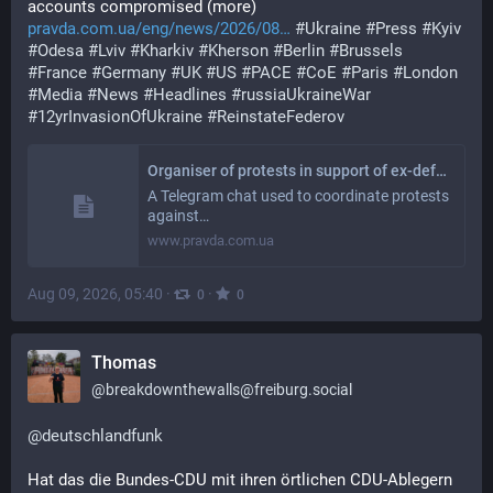
accounts compromised (more) 
pravda.com.ua/eng/news/2026/08
#
Ukraine
#
Press
#
Kyiv
#
Odesa
#
Lviv
#
Kharkiv
#
Kherson
#
Berlin
#
Brussels
#
France
#
Germany
#
UK
#
US
#
PACE
#
CoE
#
Paris
#
London
#
Media
#
News
#
Headlines
#
russiaUkraineWar
#
12yrInvasionOfUkraine
#
ReinstateFederov
Organiser of protests in support of ex-defence minister Fedorov detained, his social media accounts compromised
A Telegram chat used to coordinate protests
against…
www.pravda.com.ua
Aug 09, 2026, 05:40
·
·
0
0
Thomas
@
breakdownthewalls@freiburg.social
@
deutschlandfunk
Hat das die Bundes-CDU mit ihren örtlichen CDU-Ablegern 