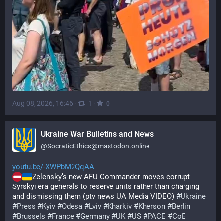
Aug 08, 2026, 16:46
·
·
1
0
Ukraine War Bulletins and News
@
SocraticEthics@mastodon.online
youtu.be/-XWPbM2QqAA
Zelensky’s new AFU Commander moves corrupt 
Syrskyi era generals to reserve units rather than charging 
and dismissing them (ptv news UA Media VIDEO) 
#
Ukraine
#
Press
#
Kyiv
#
Odesa
#
Lviv
#
Kharkiv
#
Kherson
#
Berlin
#
Brussels
#
France
#
Germany
#
UK
#
US
#
PACE
#
CoE