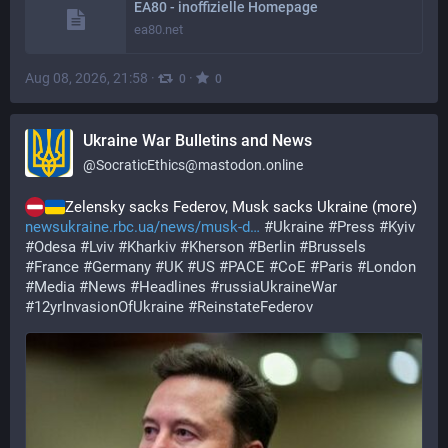
EA80 - inoffizielle Homepage
ea80.net
Aug 08, 2026, 21:58
·
·
0
0
Ukraine War Bulletins and News
@
SocraticEthics@mastodon.online
Zelensky sacks Federov, Musk sacks Ukraine (more) 
newsukraine.rbc.ua/news/musk-d
#
Ukraine
#
Press
#
Kyiv
#
Odesa
#
Lviv
#
Kharkiv
#
Kherson
#
Berlin
#
Brussels
#
France
#
Germany
#
UK
#
US
#
PACE
#
CoE
#
Paris
#
London
#
Media
#
News
#
Headlines
#
russiaUkraineWar
#
12yrInvasionOfUkraine
#
ReinstateFederov