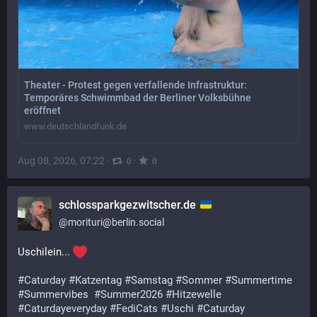
Theater - Protest gegen verfallende Infrastruktur:
Temporäres Schwimmbad der Berliner Volksbühne
eröffnet
www.deutschlandfunk.de
Aug 08, 2026, 07:22
·
·
0
0
schlossparkgezwitscher.de
@
morituri@berlin.social
Uschilein... 
#
Caturday
#
Katzentag
#
Samstag
#
Sommer
#
Summertime
#
Summervibes
#
Summer2026
#
Hitzewelle
#
Caturdayeveryday
#
FediCats
#
Uschi
#
Caturday