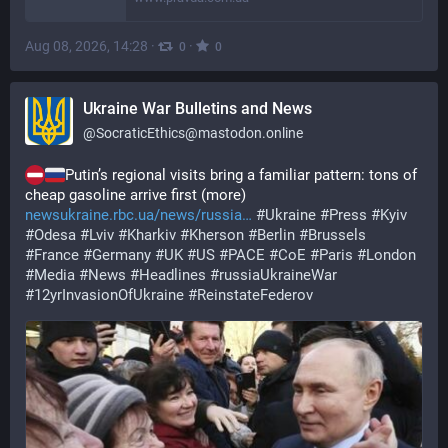
Aug 08, 2026, 14:28
·
·
0
0
Ukraine War Bulletins and News
@
SocraticEthics@mastodon.online
Putin’s regional visits bring a familiar pattern: tons of 
cheap gasoline arrive first (more) 
newsukraine.rbc.ua/news/russia
#
Ukraine
#
Press
#
Kyiv
#
Odesa
#
Lviv
#
Kharkiv
#
Kherson
#
Berlin
#
Brussels
#
France
#
Germany
#
UK
#
US
#
PACE
#
CoE
#
Paris
#
London
#
Media
#
News
#
Headlines
#
russiaUkraineWar
#
12yrInvasionOfUkraine
#
ReinstateFederov