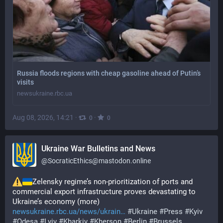
Russia floods regions with cheap gasoline ahead of Putin’s
visits
newsukraine.rbc.ua
Aug 08, 2026, 14:21
·
·
0
0
Ukraine War Bulletins and News
@
SocraticEthics@mastodon.online
Zelensky regime’s non-prioritization of ports and 
commercial export infrastructure proves devastating to 
Ukraine’s economy (more) 
newsukraine.rbc.ua/news/ukrain
#
Ukraine
#
Press
#
Kyiv
#
Odesa
#
Lviv
#
Kharkiv
#
Kherson
#
Berlin
#
Brussels