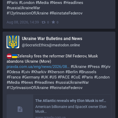
#
Paris
#
London
#
Media
#
News
#
Headlines
#
russiaUkraineWar
#
12yrInvasionOfUkraine
#
ReinstateFederov
Aug 08, 2026, 14:39
·
·
0
0
Ukraine War Bulletins and News
@
SocraticEthics@mastodon.online
Zelensky fires the reformer DM Federov, Musk 
abandons Ukraine (More) 
pravda.com.ua/eng/news/2026/08
#
Ukraine
#
Press
#
Kyiv
#
Odesa
#
Lviv
#
Kharkiv
#
Kherson
#
Berlin
#
Brussels
#
France
#
Germany
#
UK
#
US
#
PACE
#
CoE
#
Paris
#
London
#
Media
#
News
#
Headlines
#
russiaUkraineWar
#
12yrInvasionOfUkraine
#
ReinstateFederov
The Atlantic reveals why Elon Musk is refusing to let Ukraine use Starlink for strikes on Russian territory
American billionaire and SpaceX owner Elon
Musk…
www.pravda.com.ua