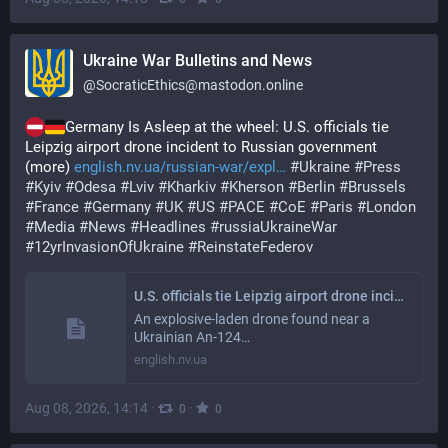
Ukraine War Bulletins and News
@
SocraticEthics@mastodon.online
Germany Is Asleep at the wheel: U.S. officials tie 
Leipzig airport drone incident to Russian government 
(more) 
english.nv.ua/russian-war/expl
#
Ukraine
#
Press
#
Kyiv
#
Odesa
#
Lviv
#
Kharkiv
#
Kherson
#
Berlin
#
Brussels
#
France
#
Germany
#
UK
#
US
#
PACE
#
CoE
#
Paris
#
London
#
Media
#
News
#
Headlines
#
russiaUkraineWar
#
12yrInvasionOfUkraine
#
ReinstateFederov
U.S. officials tie Leipzig airport drone incident to Russian government
An explosive-laden drone found near a
Ukrainian An-124…
english.nv.ua
Aug 08, 2026, 14:14
·
·
0
0