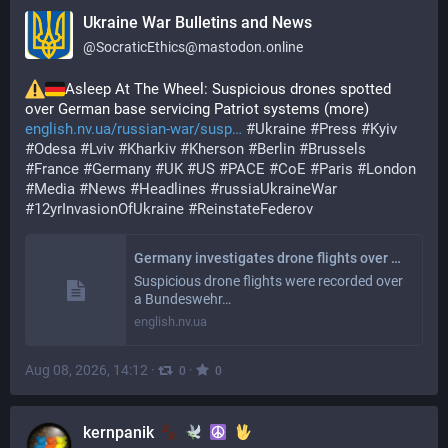
Ukraine War Bulletins and News
@
SocraticEthics@mastodon.online
Asleep At The Wheel: Suspicious drones spotted 
over German base servicing Patriot systems (more) 
english.nv.ua/russian-war/susp
#
Ukraine
#
Press
#
Kyiv
#
Odesa
#
Lviv
#
Kharkiv
#
Kherson
#
Berlin
#
Brussels
#
France
#
Germany
#
UK
#
US
#
PACE
#
CoE
#
Paris
#
London
#
Media
#
News
#
Headlines
#
russiaUkraineWar
#
12yrInvasionOfUkraine
#
ReinstateFederov
Germany investigates drone flights over Bundeswehr site servicing Patriot systems
Suspicious drone flights were recorded over
a Bundeswehr…
english.nv.ua
Aug 08, 2026, 14:12
·
·
0
0
kernpanik