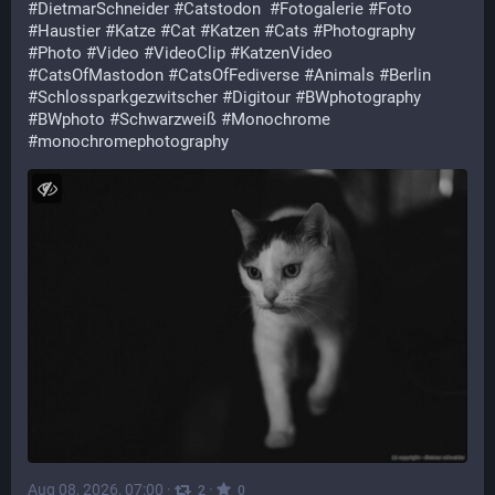
#
DietmarSchneider
#
Catstodon
#
Fotogalerie
#
Foto
#
Haustier
#
Katze
#
Cat
#
Katzen
#
Cats
#
Photography
#
Photo
#
Video
#
VideoClip
#
KatzenVideo
#
CatsOfMastodon
#
CatsOfFediverse
#
Animals
#
Berlin
#
Schlossparkgezwitscher
#
Digitour
#
BWphotography
#
BWphoto
#
Schwarzweiß
#
Monochrome
#
monochromephotography
Aug 08, 2026, 07:00
·
·
2
0