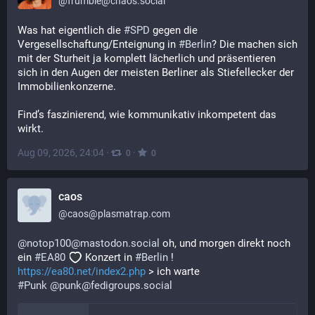
@
frumble@chaos.social
Was hat eigentlich die 
#
SPD
 gegen die 
Vergesellschaftung/Enteignung in 
#
Berlin
? Die machen sich 
mit der Sturheit ja komplett lächerlich und präsentieren 
sich in den Augen der meisten Berliner als Stiefellecker der 
Immobilienkonzerne.
Find’s faszinierend, wie kommunikativ inkompetent das 
wirkt.
Aug 09, 2026, 24:04
·
·
0
0
caos
@
caos@plasmatrap.com
@notop100@mastodon.social
 oh, und morgen direkt noch 
ein 
#EA80
 Konzert in 
#Berlin
 ! 
https://ea80.net/index2.php
 > ich warte
#Punk
@punk@fedigroups.social