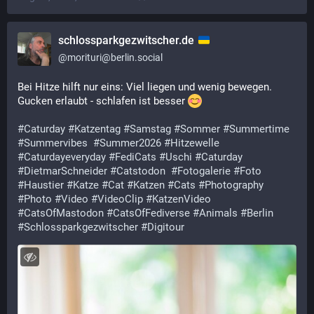
schlossparkgezwitscher.de
@
morituri@berlin.social
Bei Hitze hilft nur eins: Viel liegen und wenig bewegen. 
Gucken erlaubt - schlafen ist besser 
#
Caturday
#
Katzentag
#
Samstag
#
Sommer
#
Summertime
#
Summervibes
#
Summer2026
#
Hitzewelle
#
Caturdayeveryday
#
FediCats
#
Uschi
#
Caturday
#
DietmarSchneider
#
Catstodon
#
Fotogalerie
#
Foto
#
Haustier
#
Katze
#
Cat
#
Katzen
#
Cats
#
Photography
#
Photo
#
Video
#
VideoClip
#
KatzenVideo
#
CatsOfMastodon
#
CatsOfFediverse
#
Animals
#
Berlin
#
Schlossparkgezwitscher
#
Digitour