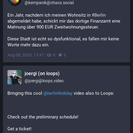
@
kernpanik@chaos.social
Ein Jahr, nachdem ich meinen Wohnsitz in 
#
Berlin
abgemeldet habe, schickt mir das dortige Finanzamt eine 
Mahnung über 900 EUR Zweitwohnungssteuer. 
Diese Stadt ist echt so dysfunktional, es fallen mir keine 
Worte mehr dazu ein.
Aug 08, 2026, 13:47
·
·
0
0
joergi (on loops)
@
joergi@loops.video
Bringing this cool 
@
berlinfediday
 video also to Loops:
Check out the preliminary schedule!
Get a ticket!