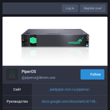
Log in
Register now!
PiperOS
Follow
@piperos@librem.one
Сайт
piedpiper.com.ru/piperos/
Руководство
docs.google.com/document/d/19k