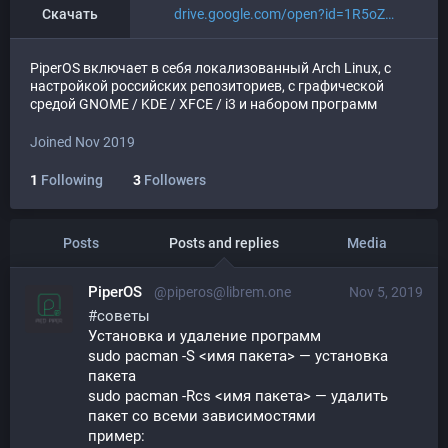
Скачать
drive.google.com/open?id=1R5oZ
PiperOS включает в себя локализованный Arch Linux, с
настройкой российских репозиториев, с графической
средой GNOME / KDE / XFCE / i3 и набором программ
Joined Nov 2019
1
Following
3
Followers
Posts
Posts and replies
Media
PiperOS
@piperos@librem.one
Nov 5, 2019
#
советы
Установка и удаление программ
sudo pacman -S <имя пакета> — установка 
пакета
sudo pacman -Rcs <имя пакета> — удалить 
пакет со всеми зависимостями
пример: