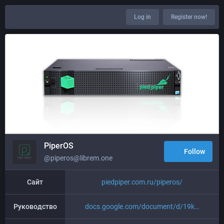
Log in
Register now!
PiperOS
Follow
@piperos@librem.one
Сайт
piedpiper.com.ru/piperos/
Руководство
docs.google.com/document/d/19k