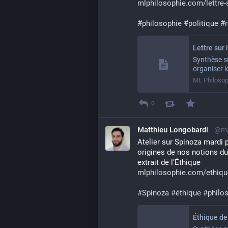
mlphilosophie.com/lettre-s
#
philosophie
#
politique
#
Lettre sur
Synthèse s
organiser le
ML Philosop
0
Matthieu Longobardi
@ma
Atelier sur Spinoza mardi 
origines de nos notions du j
extrait de l’Éthique
mlphilosophie.com/ethiqu
#
Spinoza
#
éthique
#
philo
Éthique de