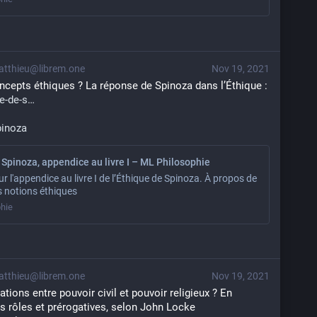
tthieu@librem.one
Nov 19, 2021
Comment naissent nos concepts éthiques ? La réponse de Spinoza dans l’Éthique : 
e-de-s
pinoza
 Spinoza, appendice au livre I – ML Philosophie
r l'appendice au livre I de l’Éthique de Spinoza. À propos de
es notions éthiques
hie
tthieu@librem.one
Nov 19, 2021
ions entre pouvoir civil et pouvoir religieux ? En 
rs rôles et prérogatives, selon John Locke