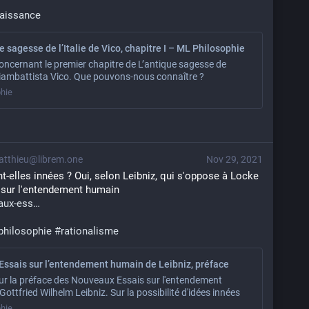
aissance
e sagesse de l’Italie de Vico, chapitre I – ML Philosophie
oncernant le premier chapitre de L’antique sagesse de
 Giambattista Vico. Que pouvons-nous connaître ?
hie
tthieu@librem.one
Nov 29, 2021
-elles innées ? Oui, selon Leibniz, qui s'oppose à Locke 
 sur l'entendement humain
aux-ess
philosophie
#
rationalisme
ssais sur l’entendement humain de Leibniz, préface
ur la préface des Nouveaux Essais sur l'entendement
ottfried Wilhelm Leibniz. Sur la possibilité d'idées innées
hie