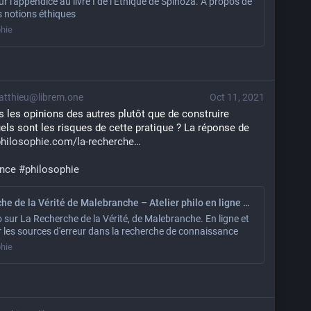
r l'appendice au livre I de l’Éthique de Spinoza. À propos de
es notions éthiques
hie
tthieu@librem.one
Oct 11, 2021
les opinions des autres plutôt que de construire 
els sont les risques de cette pratique ? La réponse de 
hilosophie.com/la-recherche
nce
#
philosophie
La Recherche de la Vérité de Malebranche – Atelier philo en ligne et à Paris
lo sur La Recherche de la Vérité, de Malebranche. En ligne et
r les sources d'erreur dans la recherche de connaissance
hie