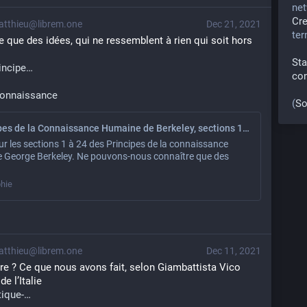
net
Cr
tthieu@librem.one
Dec 21, 2021
te
que des idées, qui ne ressemblent à rien qui soit hors 
Sta
incipe
co
onnaissance
(
So
Des Principes de la Connaissance Humaine de Berkeley, sections 1 à 24
r les sections 1 à 24 des Principes de la connaissance
 George Berkeley. Ne pouvons-nous connaître que des
hie
tthieu@librem.one
Dec 11, 2021
e ? Ce que nous avons fait, selon Giambattista Vico 
e l’Italie
ique-