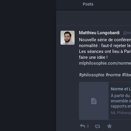
Posts
Matthieu Longobardi
@ma
Nouvelle série de conférenc
normalité : faut-il rejeter 
Les séances ont lieu à Par
faire une idée !
mlphilosophie.com/norme-
#
philosophie
#
norme
#
lib
À partir du
ensemble su
rapports en
ML Philosop
0