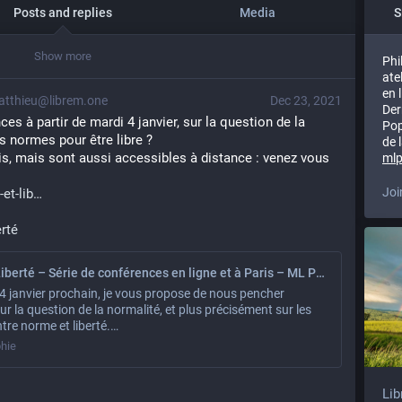
Posts and replies
Media
S
Show more
Phi
ate
en 
tthieu@librem.one
Dec 23, 2021
Der
es à partir de mardi 4 janvier, sur la question de la 
Pop
les normes pour être libre ?
de 
is, mais sont aussi accessibles à distance : venez vous 
mlp
Joi
et-lib
erté
Norme et Liberté – Série de conférences en ligne et à Paris – ML Philosophie
 4 janvier prochain, je vous propose de nous pencher
r la question de la normalité, et plus précisément sur les
tre norme et liberté.…
hie
Lib