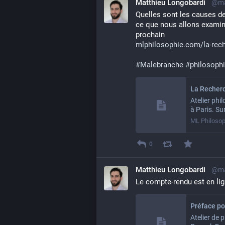
Matthieu Longobardi
@ma
Quelles sont les causes de
ce que nous allons examiner
prochain
mlphilosophie.com/la-rec
#
Malebranche
#
philosoph
Atelier phi
à Paris. Su
ML Philosop
0
Matthieu Longobardi
@ma
Le compte-rendu est en lig
Atelier de 