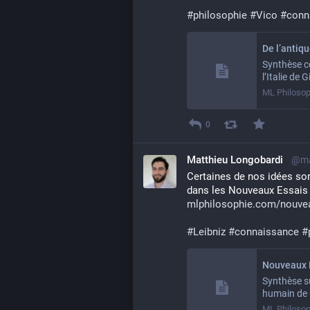
#
philosophie
#
Vico
#
conn
De l’antiqu
Synthèse c
l’Italie de
ML Philosop
0
Matthieu Longobardi
@ma
Certaines de nos idées sont
dans les Nouveaux Essais
mlphilosophie.com/nouve
#
Leibniz
#
connaissance
#
Nouveaux E
Synthèse s
humain de G
ML Philosop