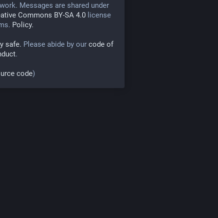
work. Messages are shared under
eative Commons BY-SA 4.0
license
rms.
Policy.
y safe.
Please abide by our
code of
nduct
.
urce code
)