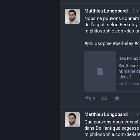
Matthieu Longobardi
@ma
Nous ne pouvons connaître 
de l’esprit, selon Berkeley
mlphilosophie.com/des-pr
#
philosophie
#
berkeley
#
c
Synthèse su
humaine de
idées ?
ML Philosop
0
Matthieu Longobardi
@ma
Que pouvons-nous connaîtr
dans De l’antique sagesse d
mlphilosophie.com/de-lant