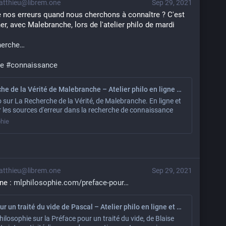
tthieu@librem.one
Sep 29, 2021
 nos erreurs quand nous cherchons à connaître ? C'est 
, avec Malebranche, lors de l'atelier philo de mardi 
herche
ie
#
connaissance
La Recherche de la Vérité de Malebranche – Atelier philo en ligne et à Paris
lo sur La Recherche de la Vérité, de Malebranche. En ligne et
r les sources d'erreur dans la recherche de connaissance
hie
tthieu@librem.one
Sep 29, 2021
ne : 
mlphilosophie.com/preface-pour
Préface pour un traité du vide de Pascal – Atelier philo en ligne et à Paris – ML Philosophie
philosophie sur la Préface pour un traité du vide, de Blaise