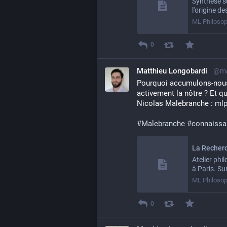
Synthèse su
l'origine d
ML Philosop
0
Matthieu Longobardi
@ma
Pourquoi accumulons-nous 
activement la nôtre ? Et qu
Nicolas Malebranche : 
mlp
#
Malebranche
#
connaissa
Atelier phi
à Paris. Su
ML Philosop
0