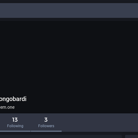
ongobardi
rem.one
13
3
Following
Followers