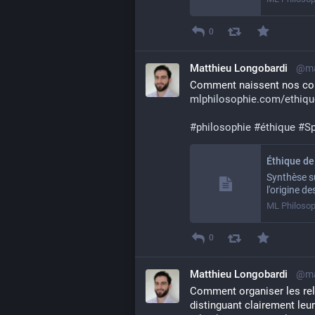
0
Matthieu Longobardi
@ma
mlphilosophie.com/ethiqu
#
philosophie
#
éthique
#
S
Éthique de
Synthèse su
l'origine d
ML Philosop
0
Matthieu Longobardi
@ma
Comment organiser les relat
distinguant clairement leu