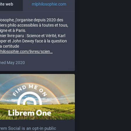
ite web
mlphilosophie.com
losophe, j'organise depuis 2020 des
liers philo accessibles à toutes et tous,
ligne et à Paris.
nier livre paru : Science et Vérité, Karl
per et John Dewey face à la question
la certitude
hilosophie.com/livres/scien
ned May 2020
rem Social is an opt-in public