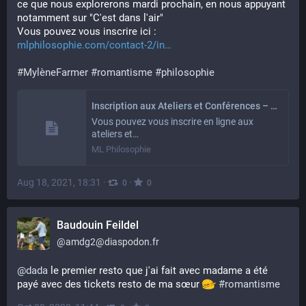
ce que nous explorerons mardi prochain, en nous appuyant 
notamment sur "C'est dans l'air"
Vous pouvez vous inscrire ici :
mlphilosophie.com/contact-2/in
#
MylèneFarmer
#
romantisme
#
philosophie
Inscription aux Ateliers et Conférences – ML Philosophie
Vous pouvez vous inscrire en ligne aux
ateliers et…
ML Philosophie
Aug 18, 2021, 18:31
·
·
0
0
Baudouin Feildel
@
amdg2@diaspodon.fr
@
dada
 le premier resto que j'ai fait avec madame a été 
payé avec des tickets resto de ma sœur 
#
romantisme