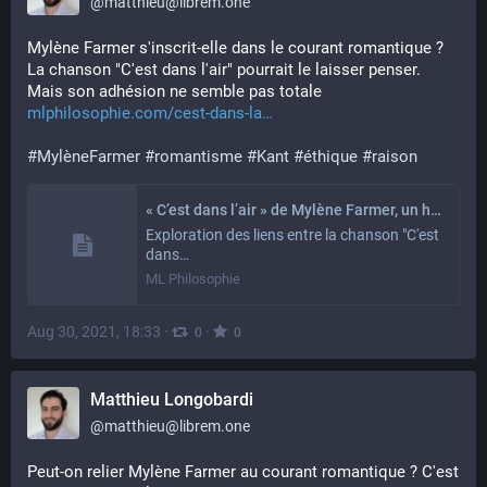
@
matthieu@librem.one
Mylène Farmer s'inscrit-elle dans le courant romantique ? 
La chanson "C'est dans l'air" pourrait le laisser penser. 
Mais son adhésion ne semble pas totale
mlphilosophie.com/cest-dans-la
#
MylèneFarmer
#
romantisme
#
Kant
#
éthique
#
raison
« C’est dans l’air » de Mylène Farmer, un hymne romantique ?
Exploration des liens entre la chanson "C'est
dans…
ML Philosophie
Aug 30, 2021, 18:33
·
·
0
0
Matthieu Longobardi
@
matthieu@librem.one
Peut-on relier Mylène Farmer au courant romantique ? C'est 