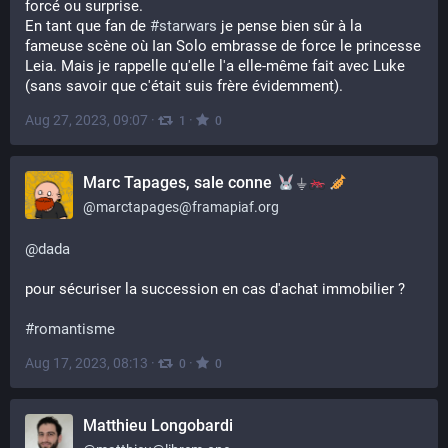
forcé ou surprise.
En tant que fan de 
#
starwars
 je pense bien sûr à la 
fameuse scène où Ian Solo embrasse de force le princesse 
Leia. Mais je rappelle qu'elle l'a elle-même fait avec Luke 
(sans savoir que c'était suis frère évidemment).
Aug 27, 2023, 09:07
·
·
1
0
Marc Tapages, sale conne
⏚
@
marctapages@framapiaf.org
@
dada
pour sécuriser la succession en cas d'achat immobilier ?
#
romantisme
Aug 17, 2023, 08:13
·
·
0
0
Matthieu Longobardi