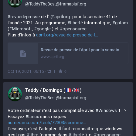
@
TeddyTheBest@framapiaf.org
#
revuedepresse
 de l' 
@
aprilorg
  pour la semaine 41 de 
l'année 2021. Au programme, 
#
liberté
 informatique, 
#
gafam
(
#
Microsoft
, 
#
google
 ) et 
#
opensource
Plus d'infos à 
april.org/revue-de-presse-de-l
Revue de presse de l'April pour la semaine 41 de l'année 2021 | April
www.april.org
Oct 19, 2021, 06:15
·
·
1
0
Teddy / Domingo (
/
)
@
TeddyTheBest@framapiaf.org
Votre ordinateur n'est pas compatible avec 
#
Windows
 11 ? 
Essayez 
#
Linux
 sans risques
numerama.com/tech/723035-comme
L'essayer, c'est l'adopter. Il faut reconnaître que windows 
n'est pas 
#
libre
 (comme dans 
#
liberté
 ), ni 
#
opensource
 , 