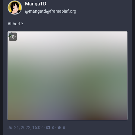
MangaTD
@
mangatd@framapiaf.org
#
liberté
Jul 21, 2022, 16:02
·
·
0
0