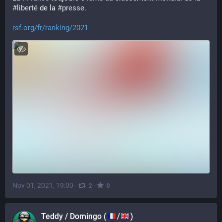
#
liberté
 de la 
#
presse
.
rsf.org/fr/ranking/2021
Nov 01, 2021, 19:00
·
·
2
0
Teddy / Domingo (
/
)