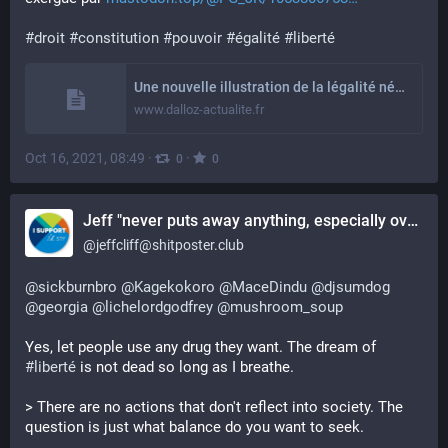
#
droit
#
constitution
#
pouvoir
#
égalité
#
liberté
Une nouvelle illustration de la légalité néolibérale : le pouvoir de dérogation des préfets
www.dalloz-actualite.fr
Oct 16, 2021, 08:49
·
·
0
0
Jeff "never puts away anything, especially oven mitts" Cliff, Bringer of Nightmares
@
jeffcliff@shitposter.club
@
sickburnbro
@
Kagekokoro
@
MaceDindu
@
djsumdog
@
georgia
@
lichelordgodfrey
@
mushroom_soup
Yes, let people use any drug they want. The dream of
#liberté
is not dead so long as I breathe.
> There are no actions that don't reflect into society. The
question is just what balance do you want to seek.