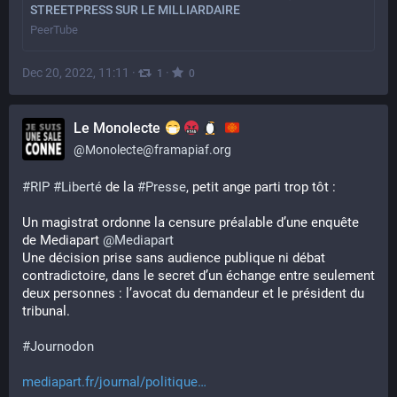
STREETPRESS SUR LE MILLIARDAIRE
PeerTube
Dec 20, 2022, 11:11
·
·
1
0
Le Monolecte
@
Monolecte@framapiaf.org
#
RIP
#
Liberté
 de la 
#
Presse
, petit ange parti trop tôt :
Un magistrat ordonne la censure préalable d’une enquête 
de Mediapart 
@
Mediapart
Une décision prise sans audience publique ni débat 
contradictoire, dans le secret d’un échange entre seulement 
deux personnes : l’avocat du demandeur et le président du 
tribunal.
#
Journodon
mediapart.fr/journal/politique