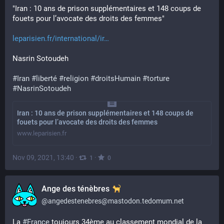
"Iran : 10 ans de prison supplémentaires et 148 coups de 
fouets pour l’avocate des droits des femmes"
leparisien.fr/international/ir
Nasrin Sotoudeh
#
Iran
#
liberté
#
religion
#
droitsHumain
#
torture
#
NasrinSotoudeh
Iran : 10 ans de prison supplémentaires et 148 coups de
fouets pour l’avocate des droits des femmes
www.leparisien.fr
Nov 09, 2021, 13:40
·
·
1
0
Ange des ténèbres
@
angedestenebres@mastodon.tedomum.net
La 
#
France
 toujours 34ème au classement mondial de la 