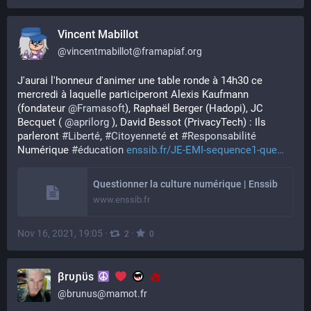
Vincent Mabillot
@
vincentmabillot@framapiaf.org
J'aurai l'honneur d'animer une table ronde à 14h30 ce 
mercredi à laquelle participeront Alexis Kaufmann 
(fondateur 
@
Framasoft
), Raphaël Berger (Hadopi), JC 
Becquet ( 
@
aprilorg
 ), David Bessot (PrivacyTech) : Ils 
parleront 
#
Liberté
, 
#
Citoyenneté
 et 
#
Responsabilité
Numérique 
#
éducation
enssib.fr/JE-EMI-sequence1-que
Questionner la culture numérique | Enssib
www.enssib.fr
Nov 16, 2021, 19:05
·
·
2
0
βrυɲϋs
@
brunus@mamot.fr