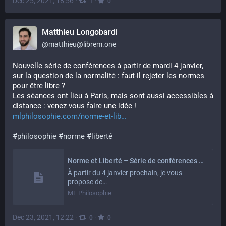
Dec 25, 2021, 18:56
·
·
1
0
Matthieu Longobardi
@
matthieu@librem.one
Nouvelle série de conférences à partir de mardi 4 janvier, 
sur la question de la normalité : faut-il rejeter les normes 
pour être libre ?
Les séances ont lieu à Paris, mais sont aussi accessibles à 
distance : venez vous faire une idée !
mlphilosophie.com/norme-et-lib
#
philosophie
#
norme
#
liberté
Norme et Liberté – Série de conférences en ligne et à Paris – ML Philosophie
À partir du 4 janvier prochain, je vous
propose de…
ML Philosophie
Dec 23, 2021, 12:22
·
·
0
0