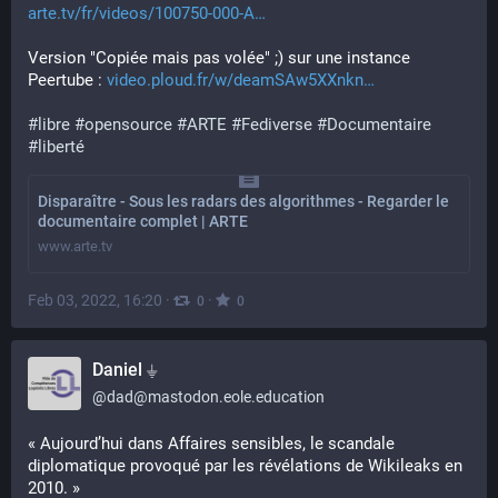
arte.tv/fr/videos/100750-000-A
Version "Copiée mais pas volée" ;) sur une instance 
Peertube : 
video.ploud.fr/w/deamSAw5XXnkn
#
libre
#
opensource
#
ARTE
#
Fediverse
#
Documentaire
#
liberté
Disparaître - Sous les radars des algorithmes - Regarder le
documentaire complet | ARTE
www.arte.tv
Feb 03, 2022, 16:20
·
·
0
0
Daniel ⏚
@
dad@mastodon.eole.education
« Aujourd’hui dans Affaires sensibles, le scandale 
diplomatique provoqué par les révélations de Wikileaks en 
2010. »