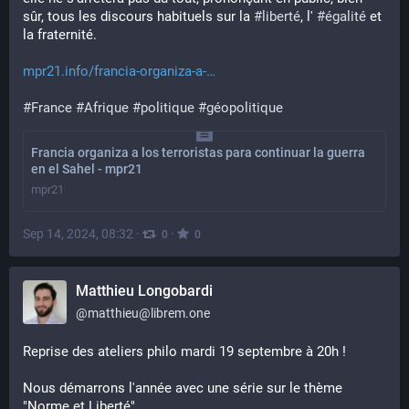
sûr, tous les discours habituels sur la 
#
liberté
, l' 
#
égalité
 et 
la fraternité.
mpr21.info/francia-organiza-a-…
#
France
#
Afrique
#
politique
#
géopolitique
Francia organiza a los terroristas para continuar la guerra
en el Sahel - mpr21
mpr21
Sep 14, 2024, 08:32
·
·
0
0
Matthieu Longobardi
@
matthieu@librem.one
Reprise des ateliers philo mardi 19 septembre à 20h !
Nous démarrons l'année avec une série sur le thème 
"Norme et Liberté"