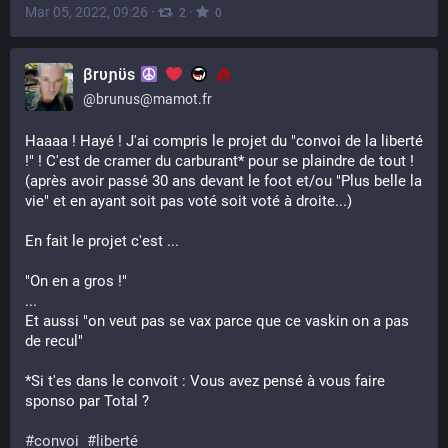
Mar 05, 2022, 09:26
·
·
2
0
βrυɲϋs
@
brunus@mamot.fr
Haaaa ! Hayé ! J'ai compris le projet du "convoi de la liberté 
!" ! C'est de cramer du carburant* pour se plaindre de tout ! 
(après avoir passé 30 ans devant le foot et/ou "Plus belle la 
vie" et en ayant soit pas voté soit voté à droite...)
En fait le projet c'est ...
"On en a gros !"
...
Et aussi "on veut pas se vax parce que ce vaskin on a pas 
de recul"
*Si t'es dans le convoit : Vous avez pensé à vous faire 
sponso par Total ?
#
convoi
#
liberté