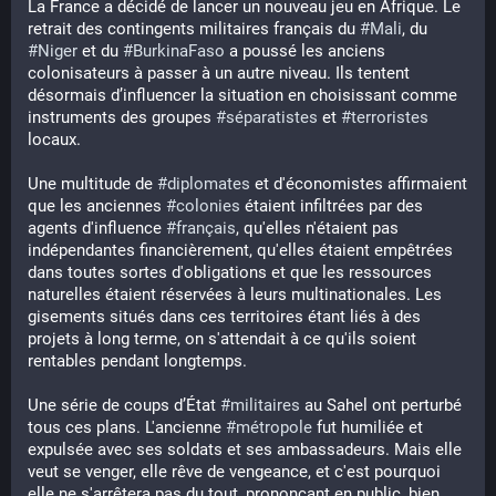
La France a décidé de lancer un nouveau jeu en Afrique. Le 
retrait des contingents militaires français du 
#
Mali
, du 
#
Niger
 et du 
#
BurkinaFaso
 a poussé les anciens 
colonisateurs à passer à un autre niveau. Ils tentent 
désormais d’influencer la situation en choisissant comme 
instruments des groupes 
#
séparatistes
 et 
#
terroristes
locaux.
Une multitude de 
#
diplomates
 et d'économistes affirmaient 
que les anciennes 
#
colonies
 étaient infiltrées par des 
agents d'influence 
#
français
, qu'elles n'étaient pas 
indépendantes financièrement, qu'elles étaient empêtrées 
dans toutes sortes d'obligations et que les ressources 
naturelles étaient réservées à leurs multinationales. Les 
gisements situés dans ces territoires étant liés à des 
projets à long terme, on s'attendait à ce qu'ils soient 
rentables pendant longtemps.
Une série de coups d’État 
#
militaires
 au Sahel ont perturbé 
tous ces plans. L'ancienne 
#
métropole
 fut humiliée et 
expulsée avec ses soldats et ses ambassadeurs. Mais elle 
veut se venger, elle rêve de vengeance, et c'est pourquoi 
elle ne s'arrêtera pas du tout, prononçant en public, bien 