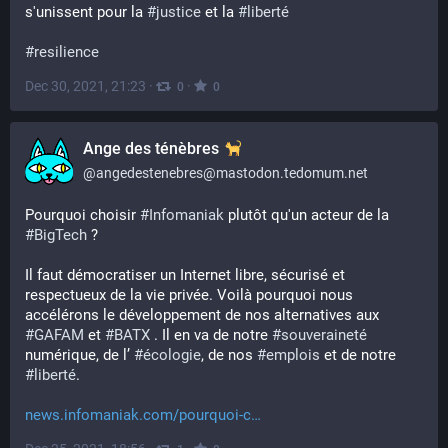
s'unissent pour la 
#
justice
 et la 
#
liberté
#
resilience
Dec 30, 2021, 21:23
·
·
0
0
Ange des ténèbres
@
angedestenebres@mastodon.tedomum.net
Pourquoi choisir 
#
Infomaniak
 plutôt qu'un acteur de la 
#
BigTech
 ?
Il faut démocratiser un Internet libre, sécurisé et 
respectueux de la vie privée. Voilà pourquoi nous 
accélérons le développement de nos alternatives aux 
#
GAFAM
 et 
#
BATX
 . Il en va de notre 
#
souveraineté
numérique, de l’ 
#
écologie
, de nos 
#
emplois
 et de notre 
#
liberté
. 
news.infomaniak.com/pourquoi-c