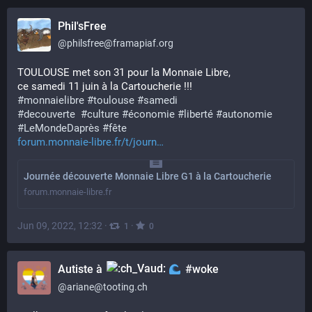
Phil'sFree
@
philsfree@framapiaf.org
TOULOUSE met son 31 pour la Monnaie Libre,
ce samedi 11 juin à la Cartoucherie !!!
#
monnaielibre
#
toulouse
#
samedi
#
decouverte
#
culture
#
économie
#
liberté
#
autonomie
#
LeMondeDaprès
#
fête
forum.monnaie-libre.fr/t/journ
Journée découverte Monnaie Libre G1 à la Cartoucherie
forum.monnaie-libre.fr
Jun 09, 2022, 12:32
·
·
1
0
Autiste à
#woke
@
ariane@tooting.ch