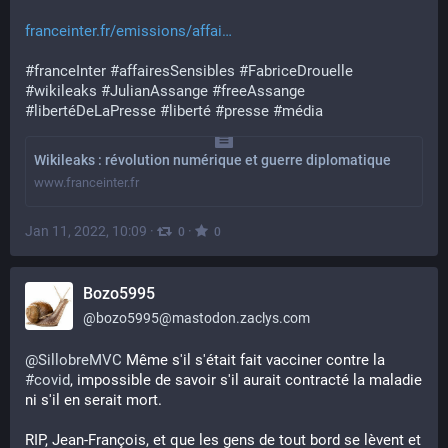
franceinter.fr/emissions/affai
#
franceInter
#
affairesSensibles
#
FabriceDrouelle
#
wikileaks
#
JulianAssange
#
freeAssange
#
libertéDeLaPresse
#
liberté
#
presse
#
média
Wikileaks : révolution numérique et guerre diplomatique
www.franceinter.fr
Jan 11, 2022, 10:09
·
·
0
0
Bozo5995
@
bozo5995@mastodon.zaclys.com
@
SillobreMVC
 Même s'il s'était fait vacciner contre la 
#
covid
, impossible de savoir s'il aurait contracté la maladie 
ni s'il en serait mort.
RIP, Jean-François, et que les gens de tout bord se lèvent et 