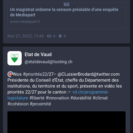
Un magistrat ordonne la censure préalable d’une enquête
de Mediapart
www.mediapart.fr
Nov 21, 2022, 12:46
·
·
0
0
Etat de Vaud
@
etatdevaud@tooting.ch
Nos 
#
priorités22
/27– @CLuisierBrodard@twitter.com 
Présidente du Conseil d’État, cheffe du Département des 
institutions, du territoire et du sport, présente en vidéo les 
priorités 22/27 pour le canton ☞ 
vd.ch/programme-
legislature
#
liberté
#
innovation
#
durabilité
#
climat
#
cohésion
#
proximité