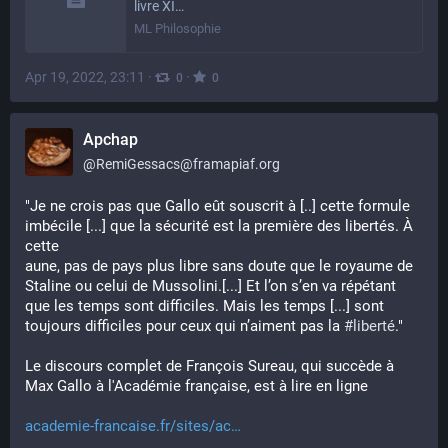
livre XI…
ML Philosophie
Apr 19, 2022, 23:11
·
·
0
0
Apchap
@
RemiGessacs@framapiaf.org
"Je ne crois pas que Gallo eût souscrit à [..] cette formule 
imbécile [...] que la sécurité est la première des libertés. À 
cette
aune, pas de pays plus libre sans doute que le royaume de 
Staline ou celui de Mussolini.[...] Et l’on s’en va répétant 
que les temps sont difficiles. Mais les temps [...] sont 
toujours difficiles pour ceux qui n’aiment pas la 
#
liberté
."
Le discours complet de François Sureau, qui succède à 
Max Gallo à l'Académie française, est à lire en ligne
academie-francaise.fr/sites/ac