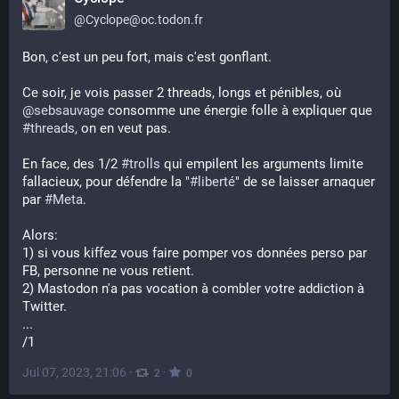
@
Cyclope@oc.todon.fr
Bon, c'est un peu fort, mais c'est gonflant.
Ce soir, je vois passer 2 threads, longs et pénibles, où 
@
sebsauvage
 consomme une énergie folle à expliquer que 
#
threads
, on en veut pas.
En face, des 1/2 
#
trolls
 qui empilent les arguments limite 
fallacieux, pour défendre la "
#
liberté
" de se laisser arnaquer 
par 
#
Meta
.
Alors:
1) si vous kiffez vous faire pomper vos données perso par 
FB, personne ne vous retient.
2) Mastodon n'a pas vocation à combler votre addiction à 
Twitter.
...
/1
Jul 07, 2023, 21:06
·
·
2
0