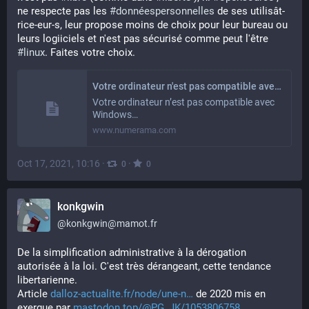
ne respecte pas les 
#
donnéespersonnelles
 de ses utilisât-
rice-eur-s, leur propose moins de choix pour leur bureau ou 
leurs logiiciels et n'est pas sécurisé comme peut l'être 
#
linux
. Faites votre choix.
Votre ordinateur n'est pas compatible avec Windows 11 ? Essayez Linux sans risques
Votre ordinateur n’est pas compatible avec
Windows…
www.numerama.com
Oct 17, 2021, 10:16
·
·
0
0
konkgwin
@
konkgwin@mamot.fr
De la simplification administrative à la dérogation 
autorisée à la loi. C'est très dérangeant, cette tendance 
libertarienne. 
Article 
dalloz-actualite.fr/node/une-n
 de 2020 mis en 
exergue par 
mastodon.top/@PG_JK/1053806758