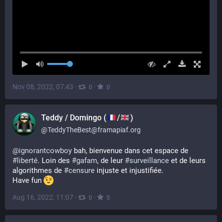
Nov 08, 2022, 07:43
·
·
0
0
Teddy / Domingo (
/
)
@
TeddyTheBest@framapiaf.org
@
ignorantcowboy
 bah, bienvenue dans cet espace de 
#
liberté
. Loin des 
#
gafam
, de leur 
#
surveillance
 et de leurs 
algorithmes de 
#
censure
 injuste et injustifiée.
Have fun 
Aug 16, 2022, 11:07
·
·
0
0