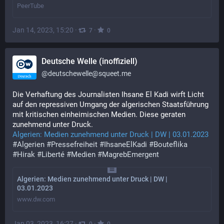
PeerTube
Jan 14, 2023, 15:20
·
·
7
0
Deutsche Welle (inoffiziell)
@
deutschewelle@squeet.me
Die Verhaftung des Journalisten Ihsane El Kadi wirft Licht
auf den repressiven Umgang der algerischen Staatsführung
mit kritischen einheimischen Medien. Diese geraten
zunehmend unter Druck.
Algerien: Medien zunehmend unter Druck | DW | 03.01.2023
#
Algerien
#
Pressefreiheit
#
IhsaneElKadi
#
Bouteflika
#
Hirak
#
Liberté
#
Medien
#
MagrebEmergent
Algerien: Medien zunehmend unter Druck | DW |
03.01.2023
www.dw.com
Jan 03, 2023, 16:27
·
·