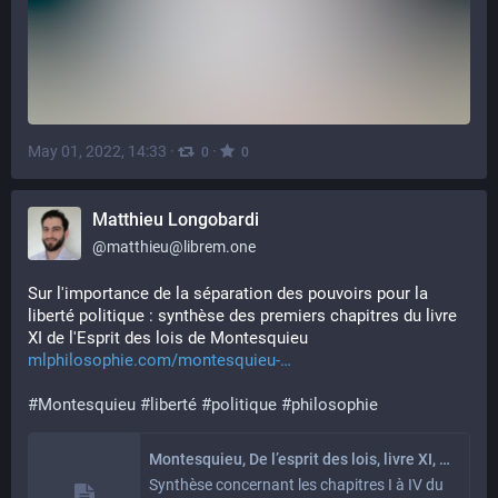
May 01, 2022, 14:33
·
·
0
0
Matthieu Longobardi
@
matthieu@librem.one
Sur l'importance de la séparation des pouvoirs pour la 
liberté politique : synthèse des premiers chapitres du livre 
XI de l'Esprit des lois de Montesquieu
mlphilosophie.com/montesquieu-
#
Montesquieu
#
liberté
#
politique
#
philosophie
Montesquieu, De l’esprit des lois, livre XI, chapitres I à VI – ML Philosophie
Synthèse concernant les chapitres I à IV du