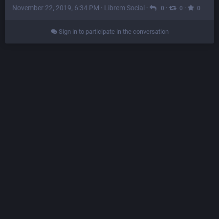
November 22, 2019, 6:34 PM
·
Librem Social
·
·
·
0
0
0
Sign in to participate in the conversation