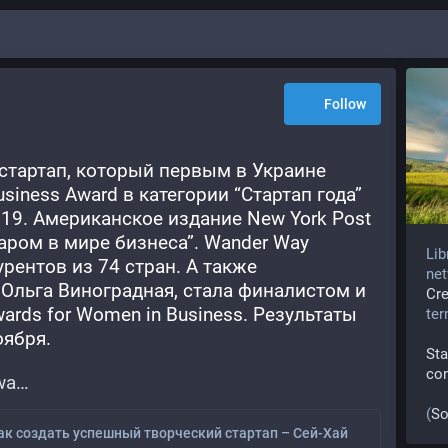
Follow
стартап, который первым в Украине 
usiness Award в категории “Стартап года” 
019. Американское издание New York Post 
аром в мире бизнеса”. Wander Way 
Lib
рентов из 74 стран. А также 
net
Ольга Виноградная, стала финалистом и 
Cr
ards for Women in Business. Результаты 
te
оября.
Sta
co
wa
(
So
ак создать успешный творческий стартап – Сей-Хай