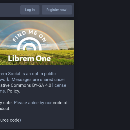
Log in
Register now!
rem Social is an opt-in public
work. Messages are shared under
eative Commons BY-SA 4.0
license
rms.
Policy.
y safe.
Please abide by our
code of
nduct
.
urce code
)