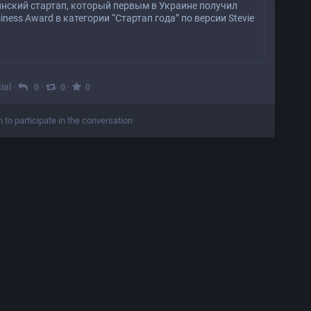
нский стартап, который первым в Украине получил
siness Award в категории “Стартап года” по версии Stevie
ial
·
·
·
0
0
0
n to participate in the conversation