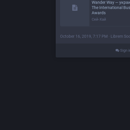
Wander Way — украи
The International Bu
Awards
Сей-Хай
October 16, 2019, 7:17 PM
·
Librem Soc
Sign i