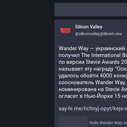
Silicon Valley
@siliconvalley@librem.one
Wander Way — украинский 
получил The International B
по версии Stevie Awards 2
называет эту награду “Оск
удалось обойти 4000 конку
сооснователь Wander Way, 
номинирована на Stevie Aw
огласят в Нью-Йорке 15 н
say-hi.me/lichnyj-opyt/kejs-
Кейс Wander Way: к