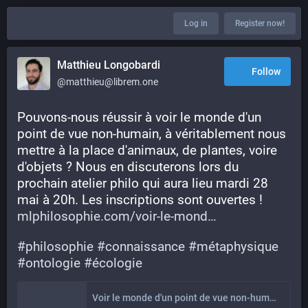
Log in
Register now!
Matthieu Longobardi
Follow
@matthieu@librem.one
Pouvons-nous réussir à voir le monde d'un 
point de vue non-humain, à véritablement nous 
mettre à la place d'animaux, de plantes, voire 
d'objets ? Nous en discuterons lors du 
prochain atelier philo qui aura lieu mardi 28 
mai à 20h. Les inscriptions sont ouvertes !
mlphilosophie.com/voir-le-mond
#
philosophie
#
connaissance
#
métaphysique
#
ontologie
#
écologie
Voir le monde d'un point de vue non-humain – Atelier Philo – ML Philosophie