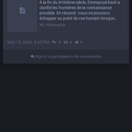
À la fin du XVIIIème siècle, Emmanuel Kant a
clarifié les frontières de la connaissance
possible. En résumé : nous ne pouvons
échapper au point de vue humain lorsque…
ML Philosophie
May 19, 2024, 4:43 PM
·
·
·
0
0
0
Sign in to participate in the conversation