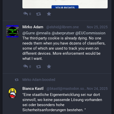
0
Mirko Adam
@elshid@librem.one
Nov 25, 2025
@
Gurre
@
mnalis
@
uberprutser
@
EUCommission
The third-party cookie is already dying. No one 
needs them when you have dozens of classifiers, 
some of which are used to track you even on 
different devices. More enforcement would be 
what I want.
0
Mirko Adam
boosted
Bianca Kastl
@bkastl@mastodon.social
Nov 24, 2025
"Eine staatliche Eigenentwicklung sei nur dort 
sinnvoll, wo keine passende Lösung vorhanden 
sei oder besonders hohe 
Sicherheitsanforderungen bestehen. "