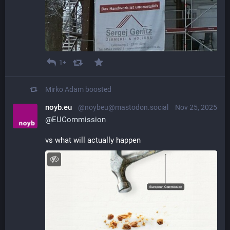
1+
Mirko Adam
boosted
noyb.eu
@noybeu@mastodon.social
Nov 25, 2025
@
EUCommission
vs what will actually happen