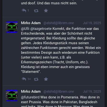
und doof. Und das muss nicht sein.
1
Mirko Adam
@elshid@librem.one
Jul 19, 2025
@
Ulli
@
tazgetroete
 Korrekt, die Funktion war das 
Entscheidende, was aber der Schönheit nicht 
entgegenstand. Bei Kleidung sollte das gleiche 
gelten. Jedes Kleidungsstück muss seinen 
zahlreichen Funktionen gerecht werden. Wobei ein 
bestimmtes Design auch wiederum eine Funktion 
(unter vielen) sein kann, z.B. als 
Erkennungszeichen (Tracht, Uniform, etc.). 
Kleidung ist eben immer auch ein gewisses 
"Statement".
1+
Mirko Adam
@elshid@librem.one
Jul 19, 2025
@
futurebird
 Was done in Pomerania. Was done in 
east Prussia. Was done in Pakistan, Bangladesh 
and India. Was done in Moscow. Was done in 