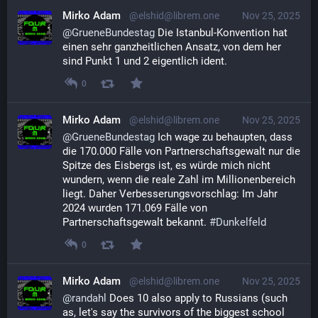
Mirko Adam
@elshid@librem.one
Nov 25, 2025
@
GrueneBundestag
 Die Istanbul-Konvention hat 
einen sehr ganzheitlichen Ansatz, von dem her 
sind Punkt 1 und 2 eigentlich ident.
0
Mirko Adam
@elshid@librem.one
Nov 25, 2025
@
GrueneBundestag
 Ich wage zu behaupten, dass 
die 170.000 Fälle von Partnerschaftsgewalt nur die 
Spitze des Eisbergs ist, es würde mich nicht 
wundern, wenn die reale Zahl im Millionenbereich 
liegt. Daher Verbesserungsvorschlag: Im Jahr 
2024 wurden 171.069 Fälle von 
Partnerschaftsgewalt bekannt. 
#
Dunkelfeld
0
Mirko Adam
@elshid@librem.one
Nov 25, 2025
@
randahl
 Does 10 also apply to Russians (such 
as, let's say the survivors of the biggest school 