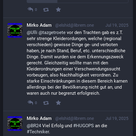
0
Mirko Adam
@elshid@librem.one
Jul 19, 2025
@
Ulli
@
tazgetroete
 vor den Trachten gab es z.T. 
sehr strenge Kleiderordungen, welche (regional 
verschieden) gewisse Dinge ge- und verboten 
haben, je nach Stand, Beruf, etc. unterschiedliche 
Dinge. Damit wurden sie dem Erkennungszweck 
gerecht. Gleichzeitig wollte man mit den 
Kleiderordnungen einer Verschwendungssucht 
vorbeugen, also Nachhaltigkeit verordnen. Zu 
starke Einschränkungen in diesem Bereich kamen 
allerdings bei der Bevölkerung nicht gut an, und 
waren auch nur begrenzt erfolgreich.
0
Mirko Adam
@elshid@librem.one
Jul 19, 2025
@
BR24
 Viel Erfolg und 
#
HUGOPS
 an die 
#
Techniker
.