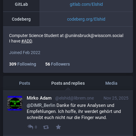
GitLab
gitlab.com/Elshid
Codeberg
codeberg.org/Elshid
Computer Science Student at @uniinsbruck@wisscom.social
I have
#
ADD
.
Joined Feb 2022
309
Following
56
Followers
Posts
Posts and replies
Media
Mirko Adam
@elshid@librem.one
Nov 25, 2025
@
DIMR_Berlin
 Danke für eure Analysen und 
Empfehlungen. Ich hoffe, ihr werdet gehört und 
schreibt euch nicht nur die Finger wund.
0