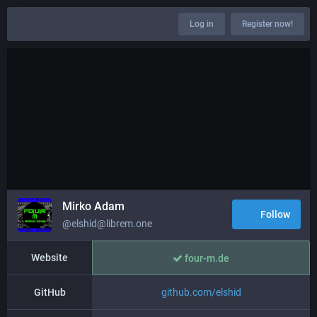
Log in
Register now!
Mirko Adam
Follow
@elshid@librem.one
Website
four-m.de
GitHub
github.com/elshid