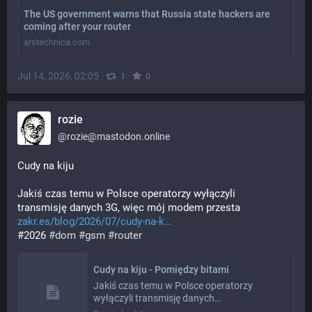
The US government warns that Russia state hackers are
coming after your router
arstechnica.com
Jul 14, 2026, 02:05
·
·
1
0
rozie
@
rozie@mastodon.online
Cudy na kiju
Jakiś czas temu w Polsce operatorzy wyłączyli 
transmisję danych 3G, więc mój modem przesta
zakr.es/blog/2026/07/cudy-na-k
#2026 
#
dom
#
gsm
#
router
Cudy na kiju - Pomiędzy bitami
Jakiś czas temu w Polsce operatorzy
wyłączyli transmisję danych…