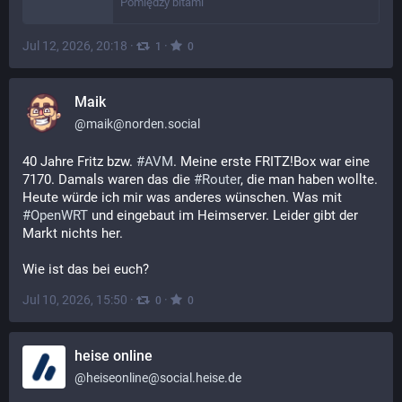
Pomiędzy bitami
Jul 12, 2026, 20:18
·
·
1
0
Maik
@
maik@norden.social
40 Jahre Fritz bzw. 
#
AVM
. Meine erste FRITZ!Box war eine 
7170. Damals waren das die 
#
Router
, die man haben wollte. 
Heute würde ich mir was anderes wünschen. Was mit 
#
OpenWRT
 und eingebaut im Heimserver. Leider gibt der 
Markt nichts her.
Wie ist das bei euch?
Jul 10, 2026, 15:50
·
·
0
0
heise online
@
heiseonline@social.heise.de