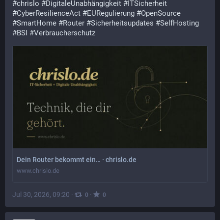
#
chrislo
#
DigitaleUnabhängigkeit
#
ITSicherheit
#
CyberResilienceAct
#
EURegulierung
#
OpenSource
#
SmartHome
#
Router
#
Sicherheitsupdates
#
SelfHosting
#
BSI
#
Verbraucherschutz
Dein Router bekommt ein… · chrislo.de
www.chrislo.de
Jul 30, 2026, 09:20
·
·
0
0