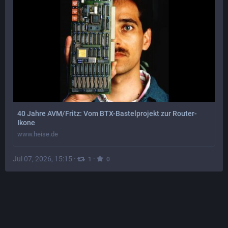
40 Jahre AVM/Fritz: Vom BTX-Bastelprojekt zur Router-
Ikone
www.heise.de
Jul 07, 2026, 15:15
·
·
1
0
Banana Pi Open Source Hardware
@
bananapi@mastodon.social
Banana Pi BPI-R4-NIC-BE14 WiFi7 module with MediaTek 