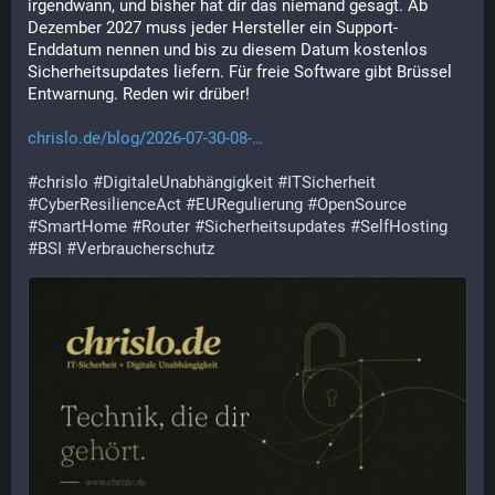
irgendwann, und bisher hat dir das niemand gesagt. Ab 
Dezember 2027 muss jeder Hersteller ein Support-
Enddatum nennen und bis zu diesem Datum kostenlos 
Sicherheitsupdates liefern. Für freie Software gibt Brüssel 
Entwarnung. Reden wir drüber!
chrislo.de/blog/2026-07-30-08-…
#
chrislo
#
DigitaleUnabhängigkeit
#
ITSicherheit
#
CyberResilienceAct
#
EURegulierung
#
OpenSource
#
SmartHome
#
Router
#
Sicherheitsupdates
#
SelfHosting
#
BSI
#
Verbraucherschutz