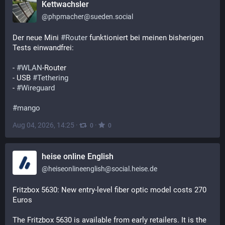
Kettwachsler
@
phpmacher@sueden.social
Der neue Mini 
#
Router
 funktioniert bei meinen bisherigen 
Tests einwandfrei:
- 
#
WLAN
-Router
- USB 
#
Tethering
- 
#
Wireguard
#
mango
Aug 04, 2026, 14:25
·
·
0
0
heise online English
@
heiseonlineenglish@social.heise.de
Fritzbox 5630: New entry-level fiber optic model costs 270 
Euros
The Fritzbox 5630 is available from early retailers. It is the 