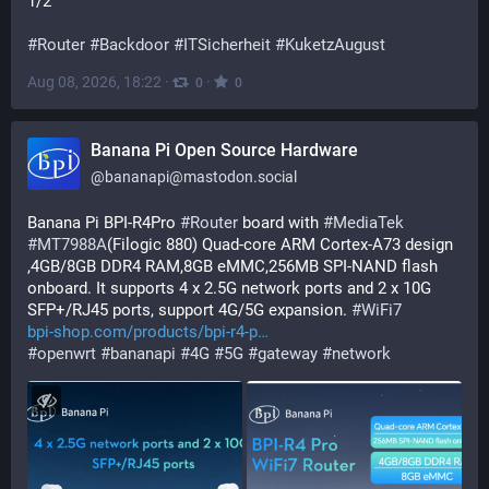
1/2
#
Router
#
Backdoor
#
ITSicherheit
#
KuketzAugust
Aug 08, 2026, 18:22
·
·
0
0
Banana Pi Open Source Hardware
@
bananapi@mastodon.social
Banana Pi BPI-R4Pro 
#
Router
 board with 
#
MediaTek
#
MT7988A
(Filogic 880) Quad-core ARM Cortex-A73 design 
,4GB/8GB DDR4 RAM,8GB eMMC,256MB SPI-NAND flash 
onboard. It supports 4 x 2.5G network ports and 2 x 10G 
SFP+/RJ45 ports, support 4G/5G expansion. 
#
WiFi7
bpi-shop.com/products/bpi-r4-p
#
openwrt
#
bananapi
#
4G
#
5G
#
gateway
#
network