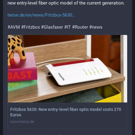
new entry-level fiber optic model of the current generation.
heise.de/en/news/Fritzbox-5630
#
AVM
#
Fritzbox
#
Glasfaser
#
IT
#
Router
#
news
Fritzbox 5630: New entry-level fiber optic model costs 270
Euros
www.heise.de