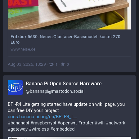
Fritzbox 5630: Neues Glasfaser-Basismodell kostet 270
Euro
www.heise.de
Aug 03, 2026, 13:29
·
·
1
0
Banana Pi Open Source Hardware
@
bananapi@mastodon.social
BPI-R4 Lite getting started have update on wiki page. you 
can free DIY your project 
docs.banana-pi.org/en/BPI-R4_L
#
bananapi
#
raspberrypi
#
openwrt
#
router
#
wifi
#
network
#
gateway
#
wireless
#
embedded