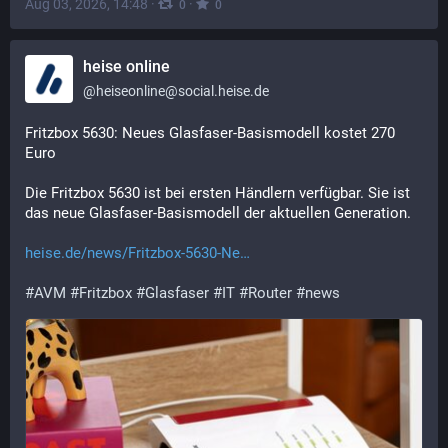
Aug 03, 2026, 14:48
·
·
0
0
heise online
@
heiseonline@social.heise.de
Fritzbox 5630: Neues Glasfaser-Basismodell kostet 270 
Euro
Die Fritzbox 5630 ist bei ersten Händlern verfügbar. Sie ist 
das neue Glasfaser-Basismodell der aktuellen Generation.
heise.de/news/Fritzbox-5630-Ne
#
AVM
#
Fritzbox
#
Glasfaser
#
IT
#
Router
#
news