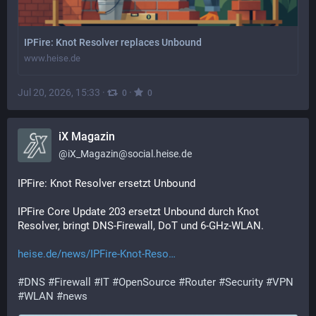
IPFire: Knot Resolver replaces Unbound
www.heise.de
Jul 20, 2026, 15:33
·
·
0
0
iX Magazin
@
iX_Magazin@social.heise.de
IPFire: Knot Resolver ersetzt Unbound
IPFire Core Update 203 ersetzt Unbound durch Knot 
Resolver, bringt DNS-Firewall, DoT und 6-GHz-WLAN.
heise.de/news/IPFire-Knot-Reso
#
DNS
#
Firewall
#
IT
#
OpenSource
#
Router
#
Security
#
VPN
#
WLAN
#
news