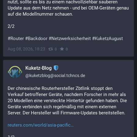
nutzt, sollte es bis zu einem nachvollziehbar sauberen 
Update aus dem Netz nehmen - und bei OEM-Geräten genau 
auf die Modellnummer schauen.
2/2
#
Router
#
Backdoor
#
Netzwerksicherheit
#
KuketzAugust
Aug 08, 2026, 18:23
·
·
0
0
Kuketz-Blog
@
kuketzblog@social.tchncs.de
Der chinesische Routerhersteller Zbtlink stoppt den 
Verkauf betroffener Geräte, nachdem Forscher in mehr als 
20 Modellen eine versteckte Hintertür gefunden haben. Die 
Geräte verbinden sich regelmäßig mit einem externen 
Server. Der Hersteller will Firmware-Updates bereitstellen.
reuters.com/world/asia-pacific