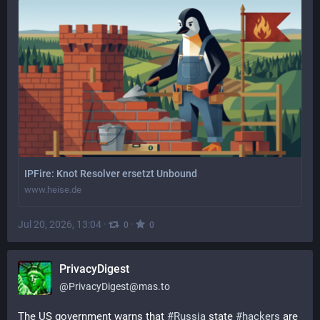
IPFire: Knot Resolver ersetzt Unbound
www.heise.de
Jul 20, 2026, 13:04
·
·
0
0
PrivacyDigest
@
PrivacyDigest@mas.to
The US government warns that 
#
Russia
 state 
#
hackers
 are 