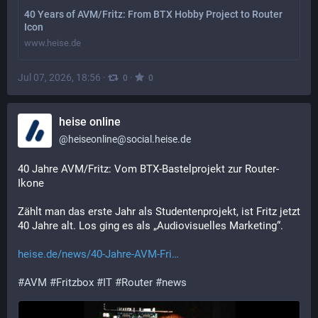
40 Years of AVM/Fritz: From BTX Hobby Project to Router
Icon
www.heise.de
Jul 07, 2026, 18:56
·
·
0
0
heise online
@
heiseonline@social.heise.de
40 Jahre AVM/Fritz: Vom BTX-Bastelprojekt zur Router-
Ikone
Zählt man das erste Jahr als Studentenprojekt, ist Fritz jetzt 
40 Jahre alt. Los ging es als „Audiovisuelles Marketing“.
heise.de/news/40-Jahre-AVM-Fri
#
AVM
#
Fritzbox
#
IT
#
Router
#
news