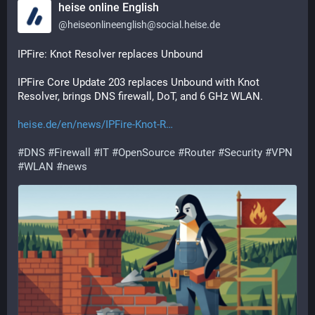
heise online English
@
heiseonlineenglish@social.heise.de
IPFire: Knot Resolver replaces Unbound
IPFire Core Update 203 replaces Unbound with Knot 
Resolver, brings DNS firewall, DoT, and 6 GHz WLAN.
heise.de/en/news/IPFire-Knot-R
#
DNS
#
Firewall
#
IT
#
OpenSource
#
Router
#
Security
#
VPN
#
WLAN
#
news