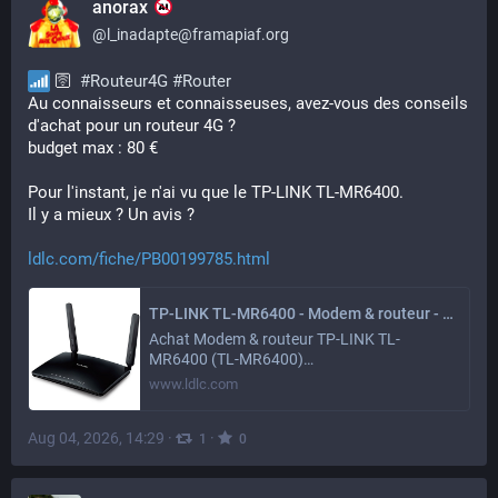
anorax
@
l_inadapte@framapiaf.org
 🛜  
#
Routeur4G
#
Router
Au connaisseurs et connaisseuses, avez-vous des conseils 
d'achat pour un routeur 4G ?
budget max : 80 €
Pour l'instant, je n'ai vu que le TP-LINK TL-MR6400.
Il y a mieux ? Un avis ?
ldlc.com/fiche/PB00199785.html
TP-LINK TL-MR6400 - Modem & routeur - LDLC
Achat Modem & routeur TP-LINK TL-
MR6400 (TL-MR6400)…
www.ldlc.com
Aug 04, 2026, 14:29
·
·
1
0