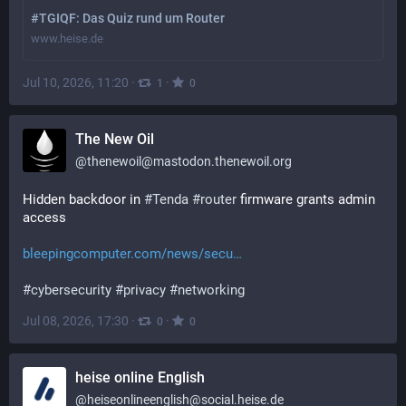
#TGIQF: Das Quiz rund um Router
www.heise.de
Jul 10, 2026, 11:20
·
·
1
0
The New Oil
@
thenewoil@mastodon.thenewoil.org
Hidden backdoor in 
#
Tenda
#
router
 firmware grants admin 
access
bleepingcomputer.com/news/secu
#
cybersecurity
#
privacy
#
networking
Jul 08, 2026, 17:30
·
·
0
0
heise online English
@
heiseonlineenglish@social.heise.de