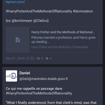
hpmor.com/
#
HarryPotterAndTheMethodsOfRationality
#
domination
(cc 
@
bortzmeyer
@
Clailou
)
Harry Potter and the Methods of Rationality
Petunia married a professor, and Harry grew
up reading…
Harry Potter and the Methods of Rationality
Dec 01, 2020, 21:52
·
·
0
0
Daniel
@
DaD@mastodon.etalab.gouv.fr
Ce qui me rappelle un passage dans 
#
HarryPotterAndTheMethodsOfRationality
“What I finally understood, from that clerk’s mind, was that 