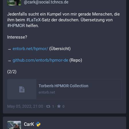
@
cark@social.tchncs.de
Jedenfalls sucht ein Kumpel von mir gerade Menschen, die 
ihm beim 
#
LaTeX
-Satz der deutschen. Übersetzung von 
#
HPMOR
 helfen.
Interesse?
→ 
entorb.net/hpmor/
 (Übersicht)
→ 
github.com/entorb/hpmor-de
 (Repo)
(2/2)
Torben's HPMOR Collection
entorb.net
May 05, 2022, 21:00
·
·
1
0
CarK