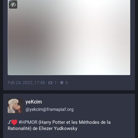
Feb 24, 2022, 17:48
·
·
1
0
yeKcim
@
yekcim@framapiaf.org
J’
#
HPMOR
 (Harry Potter et les Méthodes de la 
Rationalité) de Eliezer Yudkowsky