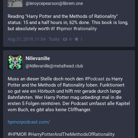
@
leroycepearson@librem.one
Reading "Harry Potter and the Methods of Rationality" 
status: 15 and a half hours in, 62% done. This book is long, 
but absolutely worth it! 
#
hpmor
#
rationality
Aug 21, 2019, 11:04
·
Tusky
·
·
0
1
Nillevanille
@
Nillevanille@metalhead.club
Muss an dieser Stelle doch noch den 
#
Podcast
 zu Harry 
Potter and the Methods of Rationality loben. Funktioniert 
so gut wie ein Hörbuch und hilft mir gerade durch lange 
Bahnfahrten. Wer Harry Potter mag unbedingt mal in die 
ersten 5 Folgen reinhören. Der Podcast umfasst alle Kapitel 
vom Buch, es gibt also keine Cliffhanger.
hpmorpodcast.com/
#
HPMOR
#
HarryPotterAndTheMethodsOfRationality