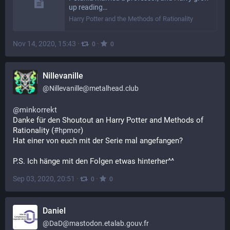
up reading…
Harry Potter and the Methods of Rationality
Nov 14, 2020, 15:43
·
·
0
0
Nillevanille
@
Nillevanille@metalhead.club
@
minkorrekt
Danke für den Shoutout an Harry Potter and Methods of 
Rationality (
#
hpmor
)
Hat einer von euch mit der Serie mal angefangen?
P.S. Ich hänge mit den Folgen etwas hinterher^^
Sep 03, 2020, 20:51
·
·
0
0
Daniel
@
DaD@mastodon.etalab.gouv.fr