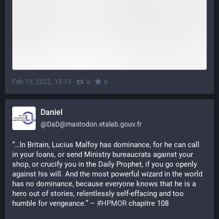
Feb 13, 2022, 15:13
·
·
0
0
Daniel
@
DaD@mastodon.etalab.gouv.fr
“…In Britain, Lucius Malfoy has dominance, for he can call 
in your loans, or send Ministry bureaucrats against your 
shop, or crucify you in the Daily Prophet, if you go openly 
against his will. And the most powerful wizard in the world 
has no dominance, because everyone knows that he is a 
hero out of stories, relentlessly self-effacing and too 
humble for vengeance.” – 
#
HPMOR
 chapitre 108