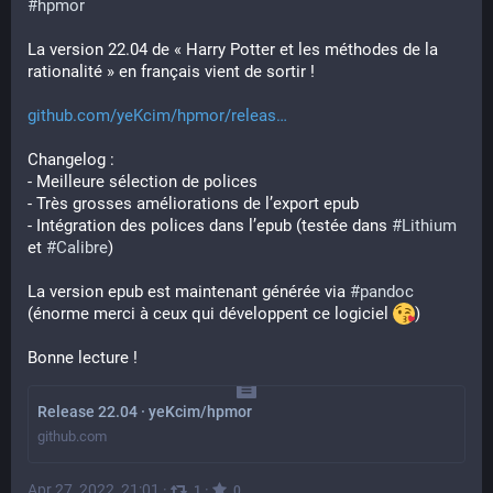
#
hpmor
La version 22.04 de « Harry Potter et les méthodes de la 
rationalité » en français vient de sortir !
github.com/yeKcim/hpmor/releas
Changelog : 
- Meilleure sélection de polices
- Très grosses améliorations de l’export epub
- Intégration des polices dans l’epub (testée dans 
#
Lithium
et 
#
Calibre
)
La version epub est maintenant générée via 
#
pandoc
(énorme merci à ceux qui développent ce logiciel 
)
Bonne lecture !
Release 22.04 · yeKcim/hpmor
github.com
Apr 27, 2022, 21:01
·
·
1
0