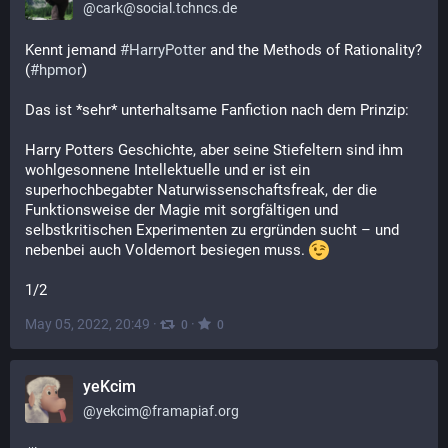
@
cark@social.tchncs.de
Kennt jemand 
#
HarryPotter
 and the Methods of Rationality? 
(
#
hpmor
)
Das ist *sehr* unterhaltsame Fanfiction nach dem Prinzip:
Harry Potters Geschichte, aber seine Stiefeltern sind ihm 
wohlgesonnene Intellektuelle und er ist ein 
superhochbegabter Naturwissenschaftsfreak, der die 
Funktionsweise der Magie mit sorgfältigen und 
selbstkritischen Experimenten zu ergründen sucht – und 
nebenbei auch Voldemort besiegen muss. 
1/2
May 05, 2022, 20:49
·
·
0
0
yeKcim
@
yekcim@framapiaf.org