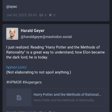
@
xpac
Jan 04, 2025, 09:45
·
·
0
0
Harald Geyer
@
haraldgeyer@mastodon.social
I just realized: Reading "Harry Potter and the Methods of 
Rationality" is a great way to understand, how Elon became 
the dark lord, he is today.
hpmor.com/
(Not elaborating to not spoil anything.)
#
HPMOR
#
Aspergers
Harry Potter and the Methods of Rationality | Petunia married a professor, and Harry grew up reading science and science fiction.
Harry Potter and the Methods of Rationality