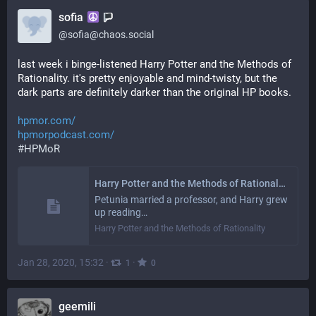
sofia
@
sofia@chaos.social
last week i binge-listened Harry Potter and the Methods of 
Rationality. it's pretty enjoyable and mind-twisty, but the 
dark parts are definitely darker than the original HP books.
hpmor.com/
hpmorpodcast.com/
#
HPMoR
Harry Potter and the Methods of Rationality
Petunia married a professor, and Harry grew
up reading…
Harry Potter and the Methods of Rationality
Jan 28, 2020, 15:32
·
·
1
0
geemili