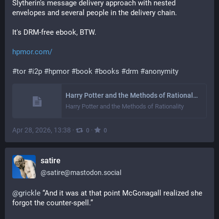
Slytherin's message delivery approach with nested 
envelopes and several people in the delivery chain.
It's DRM-free ebook, BTW.
hpmor.com/
#
tor
#
i2p
#
hpmor
#
book
#
books
#
drm
#
anonymity
Harry Potter and the Methods of Rationality | Petunia married a professor, and Harry grew up reading science and science fiction.
Harry Potter and the Methods of Rationality
Apr 28, 2026, 13:38
·
·
0
0
satire
@
satire@mastodon.social
@
grickle
 “And it was at that point McGonagall realized she 
forgot the counter-spell.”