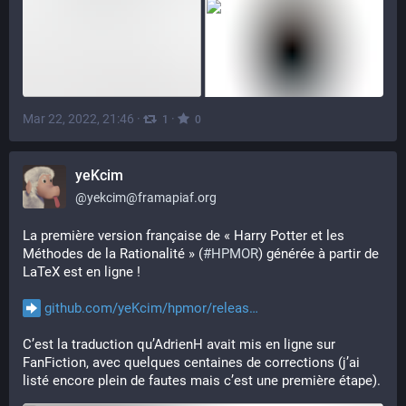
Mar 22, 2022, 21:46
·
·
1
0
yeKcim
@
yekcim@framapiaf.org
La première version française de « Harry Potter et les 
Méthodes de la Rationalité » (
#
HPMOR
) générée à partir de 
LaTeX est en ligne !
github.com/yeKcim/hpmor/releas
C’est la traduction qu’AdrienH avait mis en ligne sur 
FanFiction, avec quelques centaines de corrections (j’ai 
listé encore plein de fautes mais c’est une première étape).