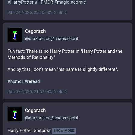
#
HarryPotter
#
HPMOR
#
magic
#
comic
Jan 24, 2026, 23:10
·
·
0
0
Cegorach
@
drazraeltod@chaos.social
Fun fact: There is no Harry Potter in "Harry Potter and the 
Methods of Rationality"
And by that I don't mean "his name is slightly different".
#
hpmor
#
reread
Jan 07, 2025, 21:57
·
·
0
0
Cegorach
@
drazraeltod@chaos.social
Harry Potter, Shitpost
SHOW MORE