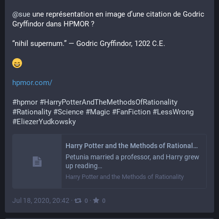
@
sue
 une représentation en image d’une citation de Godric 
Gryffindor dans HPMOR ?
“nihil supernum.” — Godric Gryffindor, 1202 C.E.
hpmor.com/
#
hpmor
#
HarryPotterAndTheMethodsOfRationality
#
Rationality
#
Science
#
Magic
#
FanFiction
#
LessWrong
#
EliezerYudkowsky
Harry Potter and the Methods of Rationality
Petunia married a professor, and Harry grew
up reading…
Harry Potter and the Methods of Rationality
Jul 18, 2020, 20:42
·
·
0
0