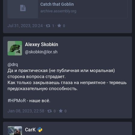
Catch that Goblin
archive.assembly.org
Jul 31, 2023, 20:24
·
·
1
0
Alexey Skobkin
@
skobkin@lor.sh
@
drq
Да и практическая (не публичная или моральная) 
сторона вопроса страдает.
Как только закрываешь глаза на неприятное - теряешь 
предсказательную способность.
#
HPMoR
 - наше всё.
Jan 08, 2023, 22:58
·
·
0
0
CarK