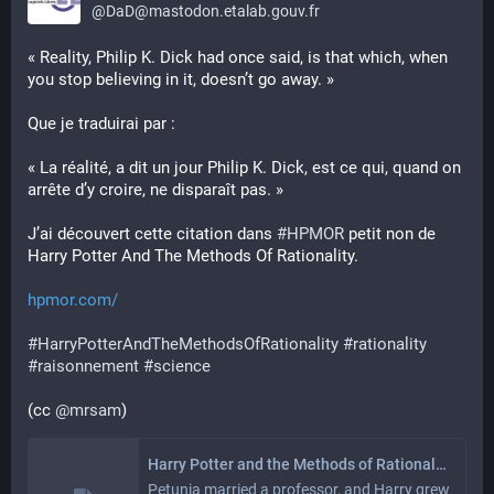
@
DaD@mastodon.etalab.gouv.fr
« Reality, Philip K. Dick had once said, is that which, when 
you stop believing in it, doesn’t go away. »
Que je traduirai par :
« La réalité, a dit un jour Philip K. Dick, est ce qui, quand on 
arrête d’y croire, ne disparaît pas. »
J’ai découvert cette citation dans 
#
HPMOR
 petit non de 
Harry Potter And The Methods Of Rationality.
hpmor.com/
#
HarryPotterAndTheMethodsOfRationality
#
rationality
#
raisonnement
#
science
(cc 
@
mrsam
)
Harry Potter and the Methods of Rationality
Petunia married a professor, and Harry grew