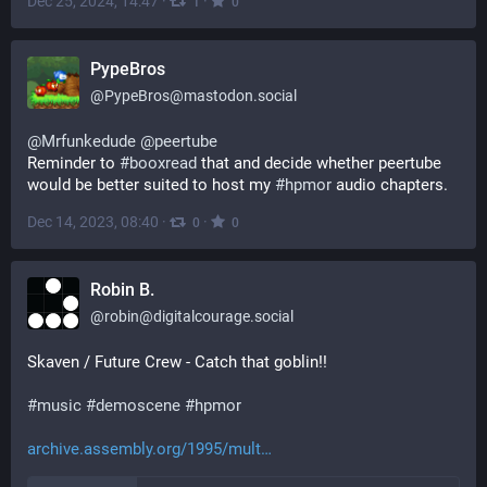
Dec 25, 2024, 14:47
·
·
1
0
PypeBros
@
PypeBros@mastodon.social
@
Mrfunkedude
@
peertube
Reminder to 
#
booxread
 that and decide whether peertube 
would be better suited to host my 
#
hpmor
 audio chapters.
Dec 14, 2023, 08:40
·
·
0
0
Robin B.
@
robin@digitalcourage.social
Skaven / Future Crew - Catch that goblin!!
#
music
#
demoscene
#
hpmor
archive.assembly.org/1995/mult