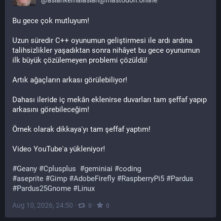
@
aslankemalaslan@mastodon.online
Bu gece çok mutluyum!
Uzun süredir C++ oyunumun geliştirmesi ile ardı ardına 
talihsizlikler yaşadıktan sonra nihâyet bu gece oyunumun 
ilk büyük çözülemeyen problemi çözüldü!
Artık ağaçların arkası görülebiliyor!
Dahası ileride iç mekân eklenirse duvarları tam şeffaf yapıp 
arkasını görebileceğim!
Örnek olarak dikkaya'yı tam şeffaf yaptım!
Video YouTube'a yükleniyor!
#
Geany
#
Cplusplus
#
geminiai
#
coding
#
aseprite
#
Gimp
#
AdobeFirefly
#
RaspberryPi5
#
Pardus
#
Pardus25Gnome
#
Linux
Aug 10, 2026, 24:50
·
·
0
0