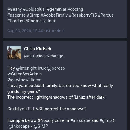
#
Geany
#
Cplusplus
#
geminiai
#
coding
#
aseprite
#
Gimp
#
AdobeFirefly
#
RaspberryPi5
#
Pardus
#
Pardus25Gnome
#
Linux
Aug 03, 2026, 15:44
·
·
0
0
Chris Kletsch
@
CKL@ioc.exchange
Hey 
@
latenightlinux
@
joeress
@
GreenSysAdmin
@
garythewilliams
I love your podcast family, but do you know what really 
grinds my gears?
The incorrect lighting/shadows of 'Linux after dark'.
Could you PLEASE correct the shadows?
Example below (Proudly done in 
#
inkscape
 and 
#
gimp
 )
@
inkscape
 / 
@
GIMP