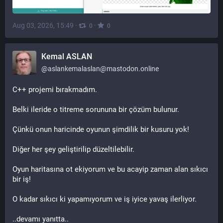
Aug 03, 2026, 15:49
·
·
0
0
Kemal ASLAN
@
aslankemalaslan@mastodon.online
C++ projemi bırakmadım.
Belki ileride o titreme sorununa bir çözüm bulunur.
Çünkü onun haricinde oyunun şimdilik bir kusuru yok!
Diğer her şey geliştirilip düzeltilebilir.
Oyun haritasına ot ekiyorum ve bu acayip zaman alan sıkıcı 
bir iş!
O kadar sıkıcı ki yapamıyorum ve iş iyice yavaş ilerliyor.
..devamı yanıtta..