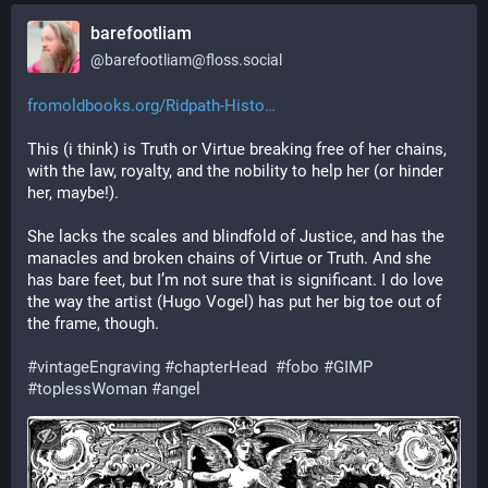
barefootliam
@
barefootliam@floss.social
fromoldbooks.org/Ridpath-Histo
This (i think) is Truth or Virtue breaking free of her chains, 
with the law, royalty, and the nobility to help her (or hinder 
her, maybe!).
She lacks the scales and blindfold of Justice, and has the 
manacles and broken chains of Virtue or Truth. And she 
has bare feet, but I’m not sure that is significant. I do love 
the way the artist (Hugo Vogel) has put her big toe out of 
the frame, though.
#
vintageEngraving
#
chapterHead
#
fobo
#
GIMP
#
toplessWoman
#
angel