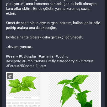
yüklüyorum, ama kocaman haritada çok da belli olmayan 
kuru otlar ektim. Bir de göletin yanına kurumuş sazlar 
ektim.
Şimdi de çeşit olsun diye ısırgan indirdim, kullanılabilir hâle 
getirip aralara onu da ekeceğim.
Böylece harita giderek daha gerçekçi görünecek.
..devamı yanıtta..
#
Geany
#
Cplusplus
#
geminiai
#
coding
#
aseprite
#
Gimp
#
AdobeFirefly
#
RaspberryPi5
#
Pardus
#
Pardus25Gnome
#
Linux