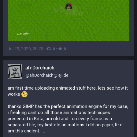
Jul 29, 2026, 20:23
·
·
0
0
ah-Dorchaich
@
ahDorchaich@ieji.de
am first time uploading animated stuff here, lets see how it 
works 
thanks GIMP has the perfect animation engine for my case, 
i freaking cant do all those animations techniques 
presented in Krita, am old and i do every frame as a 
separated file, my first old animations i did on paper, like 
am this ancient.....