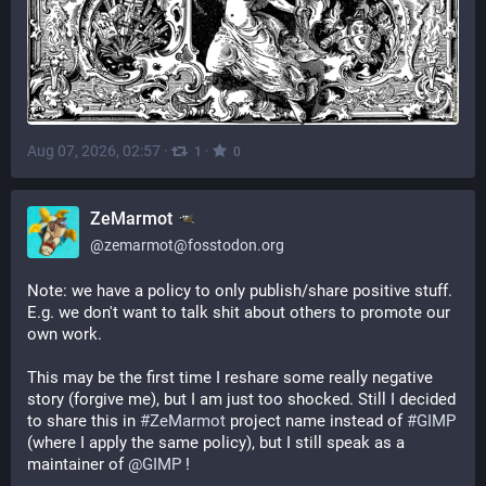
Aug 07, 2026, 02:57
·
·
1
0
ZeMarmot
@
zemarmot@fosstodon.org
Note: we have a policy to only publish/share positive stuff. 
E.g. we don't want to talk shit about others to promote our 
own work.
This may be the first time I reshare some really negative 
story (forgive me), but I am just too shocked. Still I decided 
to share this in 
#
ZeMarmot
 project name instead of 
#
GIMP
(where I apply the same policy), but I still speak as a 
maintainer of 
@
GIMP
 !