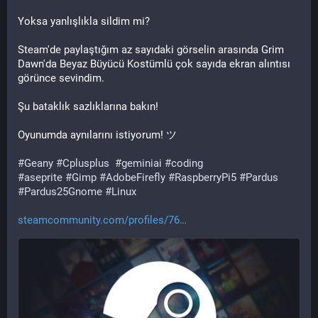
Yoksa yanlışlıkla sildim mi?
Steam'de paylaştığım az sayıdaki görselin arasında Grim 
Dawn'da Beyaz Büyücü Kostümlü çok sayıda ekran alıntısı 
görünce sevindim.
Şu bataklık sazlıklarına bakın!
Oyunumda aynılarını istiyorum! ツ
#
Geany
#
Cplusplus
#
geminiai
#
coding
#
aseprite
#
Gimp
#
AdobeFirefly
#
RaspberryPi5
#
Pardus
#
Pardus25Gnome
#
Linux
steamcommunity.com/profiles/76