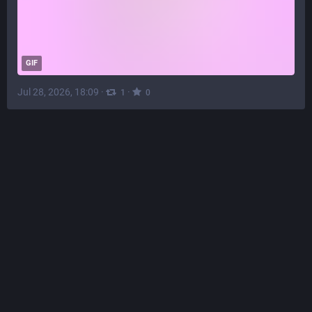
GIF
Jul 28, 2026, 18:09
·
·
1
0
RedJ
@
redjleroux@mastodon.social
Ce matin, chez la voisine.
Elle dit que c'est une hémérocalle.
――――――――――――
Réjean Leroux 2026
Photo du 28 juillet — 
#
mywork
, 
#
myphoto
, 
#
photo
, 
#
photographie
, 
#
photography
, 
#
foto
#
amateur
, 
#
couleur
, 
#
gimp
, 
#
Montréal
, 
#
nature