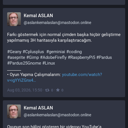
Kemal ASLAN
@
aslankemalaslan@mastodon.online
Farkı göstermek için normal çimden başka hiçbir geliştirme 
yapılmamış 3H haritasıyla karşılaştıracağım.
#
Geany
#
Cplusplus
#
geminiai
#
coding
#
aseprite
#
Gimp
#
AdobeFirefly
#
RaspberryPi5
#
Pardus
#
Pardus25Gnome
#
Linux
_______ 
• Oyun Yapma Çalışmalarım: 
youtube.com/watch?
v=igYYiZGnx4
Aug 03, 2026, 15:50
·
·
0
0
Kemal ASLAN
@
aslankemalaslan@mastodon.online
Oyunun son hâlini gösteren bir videoyu YouTube'a 