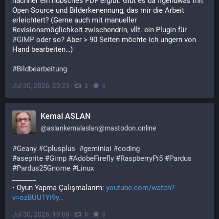
nachher ein hübsches PDF ergibt. Gibt es da irgendwas mit 
Open Source und Bilderkenennung, das mir die Arbeit 
erleichtert? (Gerne auch mit manueller 
Revisionsmöglichkeit zwischendrin, vllt. ein Plugin für 
#
GIMP
 oder so? Aber > 90 Seiten möchte ich ungern von 
Hand bearbeiten…)
#
Bildbearbeitung
Jul 30, 2026, 20:23
·
·
2
0
Kemal ASLAN
@
aslankemalaslan@mastodon.online
#
Geany
#
Cplusplus
#
geminiai
#
coding
#
aseprite
#
Gimp
#
AdobeFirefly
#
RaspberryPi5
#
Pardus
#
Pardus25Gnome
#
Linux
_______ 
• Oyun Yapma Çalışmalarım: 
youtube.com/watch?
v=ozBUU1Yi9y
Jul 30, 2026, 19:08
·
·
0
0