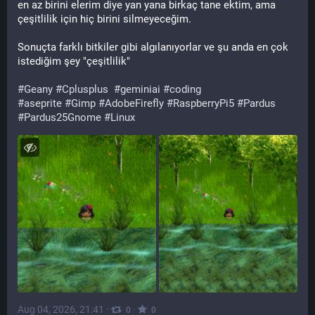
en az birini elerim diye yan yana birkaç tane ektim, ama 
çeşitlilik için hiç birini silmeyeceğim.
Sonuçta farklı bitkiler gibi algılanıyorlar ve şu anda en çok 
istediğim şey "çeşitlilik"
#
Geany
#
Cplusplus
#
geminiai
#
coding
#
aseprite
#
Gimp
#
AdobeFirefly
#
RaspberryPi5
#
Pardus
#
Pardus25Gnome
#
Linux
Aug 04, 2026, 21:41
·
·
0
0