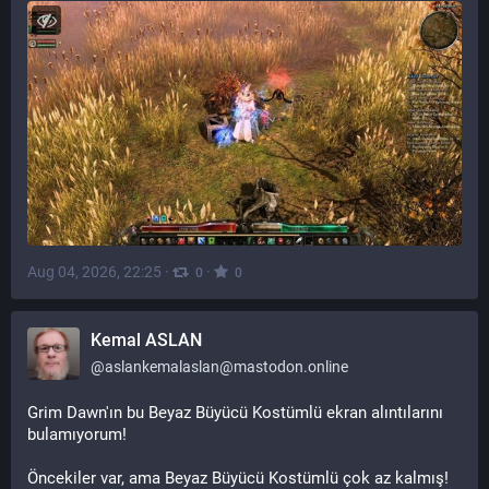
Aug 04, 2026, 22:25
·
·
0
0
Kemal ASLAN
@
aslankemalaslan@mastodon.online
Grim Dawn'ın bu Beyaz Büyücü Kostümlü ekran alıntılarını  
bulamıyorum!
Öncekiler var, ama Beyaz Büyücü Kostümlü çok az kalmış!