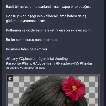
Basit bir nefes alma canlandırması yapıp bırakacağım.
Göğsü yukarı aşağı inip kalkacak, ama kafası da eş 
güdümlü oynaması lazım.
Kollarının ve gözlerinin hareketini en son ekleyeceğim.
Bu ön sakin duruş canlandırması.
Koşması falan gerekmiyor.
#
Geany
#
Cplusplus
#
geminiai
#
coding
#
aseprite
#
Gimp
#
AdobeFirefly
#
RaspberryPi5
#
Pardus
#
Pardus25Gnome
#
Linux