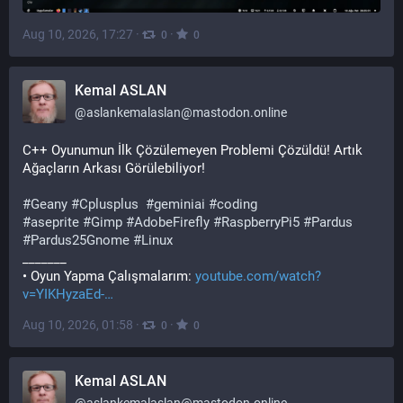
Aug 10, 2026, 17:27
·
·
0
0
Kemal ASLAN
@
aslankemalaslan@mastodon.online
C++ Oyunumun İlk Çözülemeyen Problemi Çözüldü! Artık 
Ağaçların Arkası Görülebiliyor!
#
Geany
#
Cplusplus
#
geminiai
#
coding
#
aseprite
#
Gimp
#
AdobeFirefly
#
RaspberryPi5
#
Pardus
#
Pardus25Gnome
#
Linux
_______
• Oyun Yapma Çalışmalarım: 
youtube.com/watch?
v=YIKHyzaEd-
Aug 10, 2026, 01:58
·
·
0
0
Kemal ASLAN