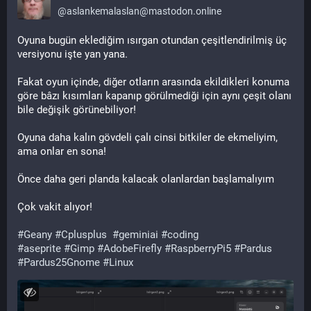
@
aslankemalaslan@mastodon.online
Oyuna bugün eklediğim ısırgan otundan çeşitlendirilmiş üç 
versiyonu işte yan yana.
Fakat oyun içinde, diğer otların arasında ekildikleri konuma 
göre bâzı kısımları kapanıp görülmediği için aynı çeşit olanı 
bile değişik görünebiliyor!
Oyuna daha kalın gövdeli çalı cinsi bitkiler de ekmeliyim, 
ama onlar en sona!
Önce daha geri planda kalacak olanlardan başlamalıyım
Çok vakit alıyor!
#
Geany
#
Cplusplus
#
geminiai
#
coding
#
aseprite
#
Gimp
#
AdobeFirefly
#
RaspberryPi5
#
Pardus
#
Pardus25Gnome
#
Linux