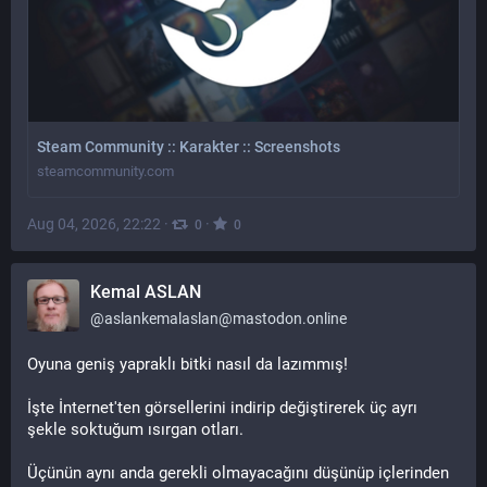
Steam Community :: Karakter :: Screenshots
steamcommunity.com
Aug 04, 2026, 22:22
·
·
0
0
Kemal ASLAN
@
aslankemalaslan@mastodon.online
Oyuna geniş yapraklı bitki nasıl da lazımmış! 
İşte İnternet'ten görsellerini indirip değiştirerek üç ayrı 
şekle soktuğum ısırgan otları.
Üçünün aynı anda gerekli olmayacağını düşünüp içlerinden 