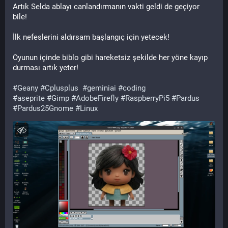
Artık Selda ablayı canlandırmanın vakti geldi de geçiyor 
bile!
İlk nefeslerini aldırsam başlangıç için yetecek!
Oyunun içinde biblo gibi hareketsiz şekilde her yöne kayıp 
durması artık yeter!
#
Geany
#
Cplusplus
#
geminiai
#
coding
#
aseprite
#
Gimp
#
AdobeFirefly
#
RaspberryPi5
#
Pardus
#
Pardus25Gnome
#
Linux