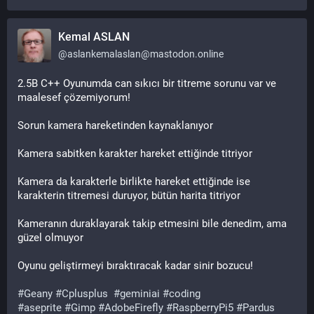
Kemal ASLAN
@
aslankemalaslan@mastodon.online
2.5B C++ Oyunumda can sıkıcı bir titreme sorunu var ve 
maalesef çözemiyorum!
Sorun kamera hareketinden kaynaklanıyor
Kamera sabitken karakter hareket ettiğinde titriyor
Kamera da karakterle birlikte hareket ettiğinde ise 
karakterin titremesi duruyor, bütün harita titriyor
Kameranın duraklayarak takip etmesini bile denedim, ama 
güzel olmuyor
Oyunu geliştirmeyi bıraktıracak kadar sinir bozucu!
#
Geany
#
Cplusplus
#
geminiai
#
coding
#
aseprite
#
Gimp
#
AdobeFirefly
#
RaspberryPi5
#
Pardus