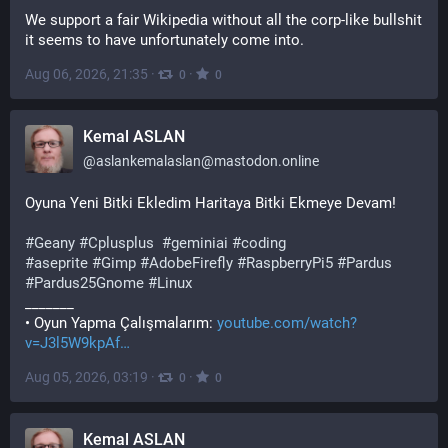
We support a fair Wikipedia without all the corp-like bullshit 
it seems to have unfortunately come into.
Aug 06, 2026, 21:35
·
·
0
0
Kemal ASLAN
@
aslankemalaslan@mastodon.online
Oyuna Yeni Bitki Ekledim Haritaya Bitki Ekmeye Devam!
#
Geany
#
Cplusplus
#
geminiai
#
coding
#
aseprite
#
Gimp
#
AdobeFirefly
#
RaspberryPi5
#
Pardus
#
Pardus25Gnome
#
Linux
_______ 
• Oyun Yapma Çalışmalarım: 
youtube.com/watch?
v=J3l5W9kpAf
Aug 05, 2026, 03:19
·
·
0
0
Kemal ASLAN