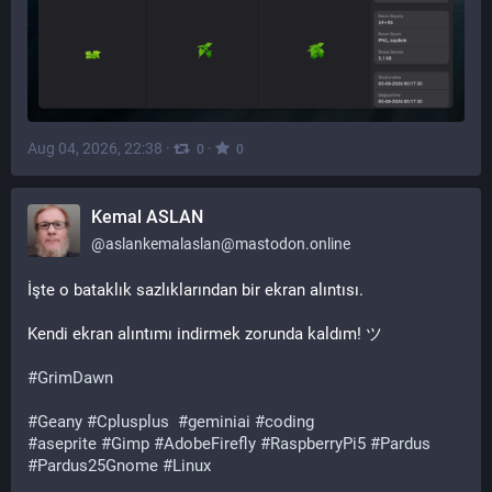
Aug 04, 2026, 22:38
·
·
0
0
Kemal ASLAN
@
aslankemalaslan@mastodon.online
İşte o bataklık sazlıklarından bir ekran alıntısı.
Kendi ekran alıntımı indirmek zorunda kaldım! ツ
#
GrimDawn
#
Geany
#
Cplusplus
#
geminiai
#
coding
#
aseprite
#
Gimp
#
AdobeFirefly
#
RaspberryPi5
#
Pardus
#
Pardus25Gnome
#
Linux