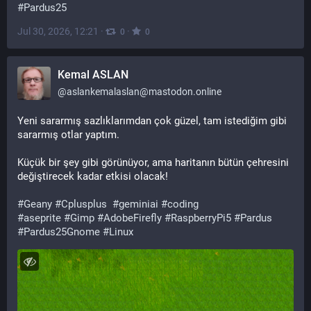
#
Pardus25
Jul 30, 2026, 12:21
·
·
0
0
Kemal ASLAN
@
aslankemalaslan@mastodon.online
Yeni sararmış sazlıklarımdan çok güzel, tam istediğim gibi 
sararmış otlar yaptım.
Küçük bir şey gibi görünüyor, ama haritanın bütün çehresini 
değiştirecek kadar etkisi olacak!
#
Geany
#
Cplusplus
#
geminiai
#
coding
#
aseprite
#
Gimp
#
AdobeFirefly
#
RaspberryPi5
#
Pardus
#
Pardus25Gnome
#
Linux