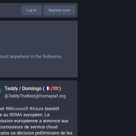
Log in
Register now!
ount anywhere in the fediverse.
Teddy / Domingo (
/
)
@
TeddyTheBest@framapiaf.org
 et 
#
Microsoft
#
Azure
 bientôt 
s au 
#
DMA
 européen. La 
ssion européenne a annoncé aux 
ournisseurs de service cloud 
ains sa décision préliminaire de les 