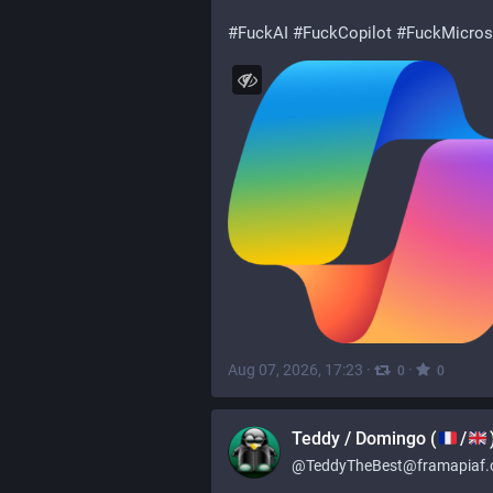
#
FuckAI
#
FuckCopilot
#
FuckMicros
Aug 07, 2026, 17:23
·
·
0
0
Teddy / Domingo (
/
@
TeddyTheBest@framapiaf.