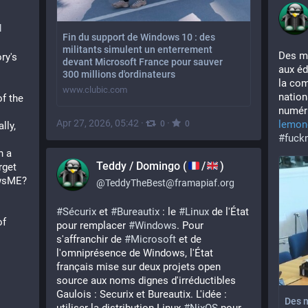
l
Fin du support de Windows 10 : des
militants simulent un enterrement
Des mi
ry's 
devant Microsoft France pour sauver
aux éd
300 millions d'ordinateurs
la com
www.clubic.com
nation
f the 
numéri
Apr 27, 2026, 05:42
·
·
lemond
0
0
ly, 
#
fuck
 a 
Teddy / Domingo (
/
)
get 
wsME? 
@
TeddyTheBest@framapiaf.org
#
Sécurix
 et 
#
Bureautix
 : le 
#
Linux
 de l'État 
f 
pour remplacer 
#
Windows
. Pour 
s'affranchir de 
#
Microsoft
 et de 
l'omniprésence de Windows, l'État 
français mise sur deux projets open 
source aux noms dignes d'irréductibles 
Gaulois : Securix et Bureautix. L'idée : 
Des m