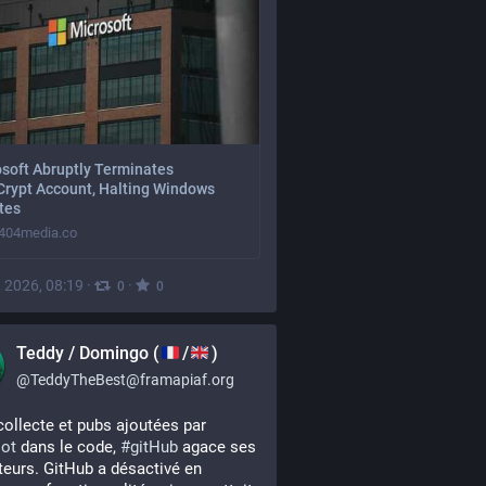
soft Abruptly Terminates
Crypt Account, Halting Windows
tes
404media.co
, 2026, 08:19
·
·
0
0
Teddy / Domingo (
/
)
@
TeddyTheBest@framapiaf.org
Entre collecte et pubs ajoutées par 
lot
 dans le code, 
#
gitHub
 agace ses 
ateurs. GitHub a désactivé en 