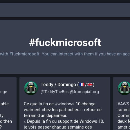
#fuckmicrosoft
 with
#fuckmicrosoft
. You can interact with them if you have an acc
Teddy / Domingo (
/
)
ange
@
TeddyTheBest@framapiaf.org
sable 
Ce que la fin de 
#
windows
 10 change 
#
AWS
vraiment chez les particuliers : retour de 
soumi
y 
terrain d'un dépanneur.
Commi
d then 
« Depuis la fin du support de Windows 10, 
deux f
?
je vois passer chaque semaine des 
améric