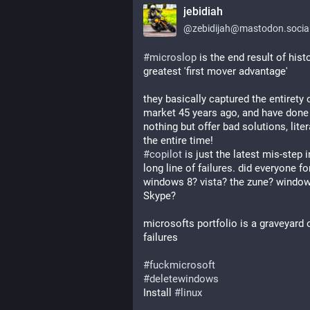
jebidiah
@
zebidijah@mastodon.socia
#
microslop
 is the end result of histo
greatest 'first mover advantage'
they basically captured the entirety o
market 45 years ago, and have done 
nothing but offer bad solutions, literal
the entire time! 
#
copilot
 is just the latest mis-step in
long line of failures. did everyone for
windows 8? vista? the zune? windo
Skype? 
microsofts portfolio is a graveyard o
failures
#
fuckmicrosoft
#
deletewindows
Install 
#
linux