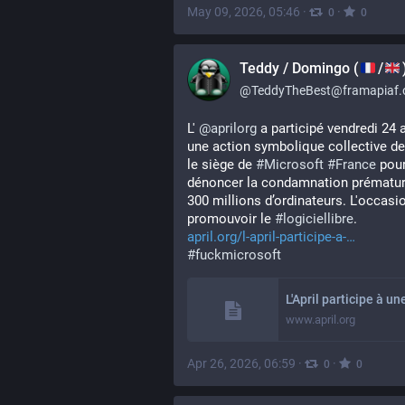
May 09, 2026, 05:46
·
·
0
0
Teddy / Domingo (
/
@
TeddyTheBest@framapiaf.
L' 
@
aprilorg
 a participé vendredi 24 av
une action symbolique collective de
le siège de 
#
Microsoft
#
France
 pour
dénoncer la condamnation prématur
300 millions d’ordinateurs. L'occasio
promouvoir le 
#
logiciellibre
.
april.org/l-april-participe-a-
#
fuckmicrosoft
www.april.org
Apr 26, 2026, 06:59
·
·
0
0