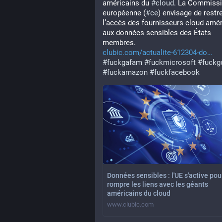
américains du 
#
cloud
. La Commissi
européenne (
#
ce
) envisage de restre
l’accès des fournisseurs cloud amér
aux données sensibles des États 
membres. 
clubic.com/actualite-612304-do
#
fuckgafam
#
fuckmicrosoft
#
fuckg
#
fuckamazon
#
fuckfacebook
Données sensibles : l'UE s'active pou
rompre les liens avec les géants
américains du cloud
www.clubic.com