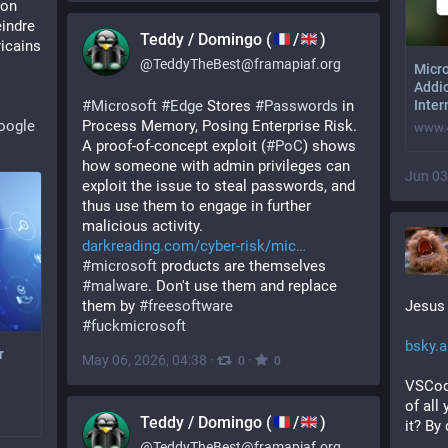
on 
indre 
Teddy / Domingo (
/
)
icains 
@
TeddyTheBest@framapiaf.org
Micro
Addic
Inte
#
Microsoft
#
Edge
 Stores 
#
Passwords
 in 
oogle
Process Memory, Posing Enterprise Risk. 
www.
A proof-of-concept exploit (
#
PoC
) shows 
how someone with admin privileges can 
Jun 03
exploit the issue to steal passwords, and 
thus use them to engage in further 
malicious activity.
darkreading.com/cyber-risk/mic
#
microsoft
 products are themselves 
#
malware
. Don't use them and replace 
Jesus 
them by 
#
freesoftware
#
fuckmicrosoft
bsky.a
r
May 06, 2026, 04:38
·
·
0
0
VSCode
of all
Teddy / Domingo (
/
)
it? By
@
TeddyTheBest@framapiaf.org