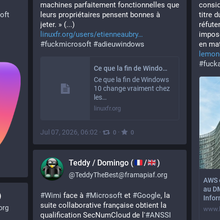
machines parfaitement fonctionnelles que 
consi
oft
leurs propriétaires pensent bonnes à 
titre 
jeter. » (...)
réfuten
linuxfr.org/users/etienneaubry
impose
#
fuckmicrosoft
#
adieuwindows
en mat
lemond
#
fuck
Ce que la fin de Windows 10 change vraiment chez les particuliers : retour de terrain d'un dépanneur - LinuxFr.org
Ce que la fin de Windows
10 change vraiment chez
les…
linuxfr.org
Jul 07, 2026, 06:02
·
·
0
0
Teddy / Domingo (
/
)
@
TeddyTheBest@framapiaf.org
AWS e
au D
)
#
Wimi
 face à 
#
Microsoft
 et 
#
Google
, la 
Info
suite collaborative française obtient la 
org
www.l
qualification SecNumCloud de l'
#
ANSSI