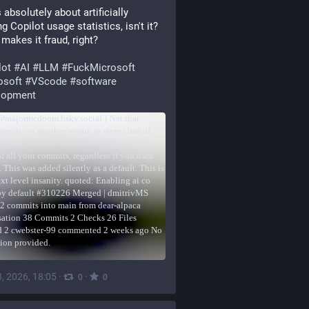
 absolutely about artificially 
ng Copilot usage statistics, isn't it? 
makes it fraud, right?
lot
#
AI
#
LLM
#
FuckMicrosoft
osoft
#
VScode
#
software
lopment
, 2026, 18:05
·
·
0
0