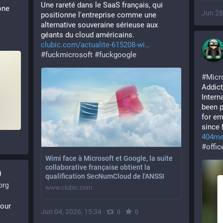
Une rareté dans le SaaS français, qui 
ne 
Jun 28
positionne l'entreprise comme une 
alternative souveraine sérieuse aux 
géants du cloud américains.
clubic.com/actualite-615208-wi
#
fuckmicrosoft
#
fuckgoogle
#
Micr
Addict
Intern
been p
for em
since 
404me
#
offic
Wimi face à Microsoft et Google, la suite
collaborative française obtient la
)
qualification SecNumCloud de l'ANSSI
org
www.clubic.com
our 
Jun 04, 2026, 15:34
·
·
0
0