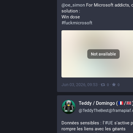
@
oe_simon
 For Microsoft addicts, o
solution : 
Win dose
#
fuckmicrosoft
Not available
Jun 03, 2026, 09:53
·
·
0
0
Teddy / Domingo (
/
@
TeddyTheBest@framapiaf.
Données sensibles : l'
#
UE
 s'active p
rompre les liens avec les géants 