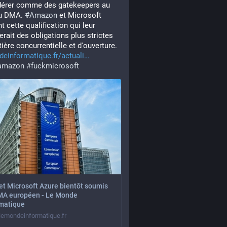
dérer comme des gatekeepers au 
du DMA. 
#
Amazon
 et Microsoft 
t cette qualification qui leur 
rait des obligations plus strictes 
ière concurrentielle et d'ouverture.
einformatique.fr/actuali
amazon
#
fuckmicrosoft
t Microsoft Azure bientôt soumis
MA européen - Le Monde
rmatique
emondeinformatique.fr