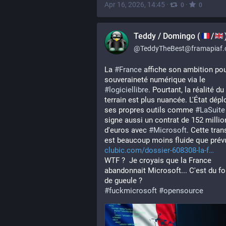
Apr 16, 2026, 14:45
·
·
0
0
Teddy / Domingo (
/
@
TeddyTheBest@framapiaf.
La 
#
France
 affiche son ambition pour
souveraineté numérique via le 
#
logiciellibre
. Pourtant, la réalité du 
terrain est plus nuancée. L'État déplo
ses propres outils comme 
#
LaSuite
signe aussi un contrat de 152 million
d'euros avec 
#
Microsoft
. Cette trans
est beaucoup moins fluide que prévu
clubic.com/dossier-608308-la-f
WTF ?  Je croyais que la France 
abandonnait Microsoft... C'est du fo
de gueule ? 
#
fuckmicrosoft
#
opensource