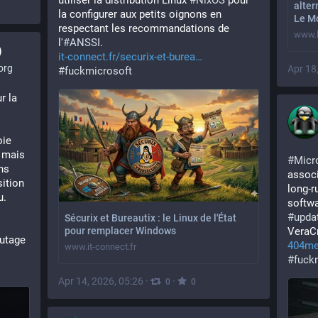
utiliser la distribution Linux 
#
NixOS
 pour 
alter
la configurer aux petits oignons en 
Le M
respectant les recommandations de 
www.l
l'
#
ANSSI
.
)
it-connect.fr/securix-et-burea
org
Apr 18
#
fuckmicrosoft
 la 
ie 
 mais 
#
Micr
s 
associ
ition 
long-r
. 
softwa
#
upda
Sécurix et Bureautix : le Linux de l'État
pour remplacer Windows
VeraCr
utage 
404med
www.it-connect.fr
#
fuck
Apr 14, 2026, 05:26
·
·
0
0