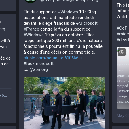
This is
inflati
Fin du support de 
#
Windows
 10 : Cinq 
Which 
associations ont manifesté vendredi 
)
devant le siège français de 
#
Microsoft
#
CoPi
org
#
France
 contre la fin du support de 
#
micr
#
Windows
 10 prévu en octobre. Elles 
#
deve
rappellent que 300 millions d'ordinateurs 
ril à 
fonctionnels pourraient finir à la poubelle 
vant 
à cause d'une décision commerciale.
 
clubic.com/actualite-610666-fi
ée de 
#
fuckmicrosoft
n de 
cc 
@
aprilorg
L'April participe à une opération collective devant le siège de Microsoft France | April
May 03