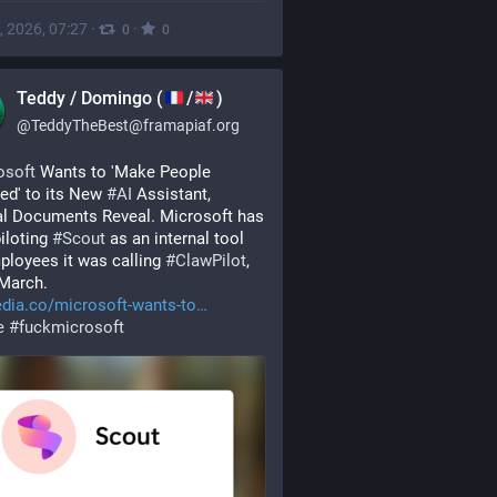
, 2026, 07:27
·
·
0
0
Teddy / Domingo (
/
)
@
TeddyTheBest@framapiaf.org
osoft
 Wants to 'Make People 
ed' to its New 
#
AI
 Assistant, 
al Documents Reveal. Microsoft has 
iloting 
#
Scout
 as an internal tool 
ployees it was calling 
#
ClawPilot
, 
March. 
dia.co/microsoft-wants-to
e
#
fuckmicrosoft