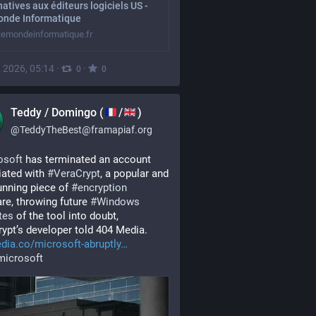
natives aux éditeurs logiciels US -
onde Informatique
emondeinformatique.fr
, 2026, 05:14
·
·
0
0
Teddy / Domingo (
/
)
@
TeddyTheBest@framapiaf.org
osoft
 has terminated an account 
ated with 
#
VeraCrypt
, a popular and 
unning piece of 
#
encryption
re, throwing future 
#
Windows
tes
 of the tool into doubt, 
ypt’s developer told 404 Media.
ia.co/microsoft-abruptly
microsoft