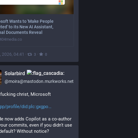
soft Wants to 'Make People
ted' to its New AI Assistant,
rnal Documents Reveal
404media.co
, 2026, 04:41
·
·
3
0
Solarbird
@
moira@mastodon.murkworks.net
fucking christ, Microsoft
pp/profile/did:plc:gxgpo
 now adds Copilot as a co-author 
 your commits, even if you didn't use 
 default? Without notice?