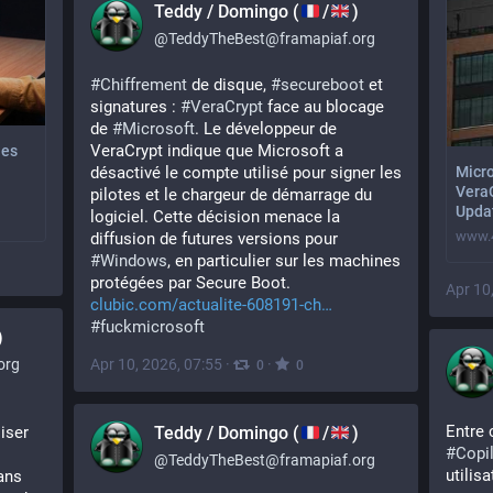
Teddy / Domingo (
/
)
@
TeddyTheBest@framapiaf.org
#
Chiffrement
 de disque, 
#
secureboot
 et 
signatures : 
#
VeraCrypt
 face au blocage 
de 
#
Microsoft
. Le développeur de 
VeraCrypt indique que Microsoft a 
les
Micro
désactivé le compte utilisé pour signer les 
Vera
pilotes et le chargeur de démarrage du 
Upda
logiciel. Cette décision menace la 
www.
diffusion de futures versions pour 
#
Windows
, en particulier sur les machines 
protégées par Secure Boot.
Apr 10
clubic.com/actualite-608191-ch
#
fuckmicrosoft
)
org
Apr 10, 2026, 07:55
·
·
0
0
nouveau moyen de vous forcer à utiliser 
Teddy / Domingo (
/
)
#
Copi
@
TeddyTheBest@framapiaf.org
utilis
ns 