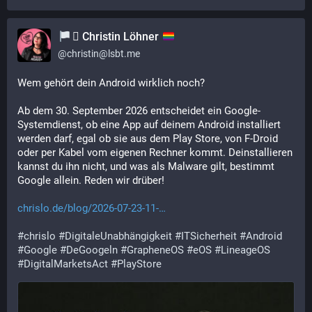
‍⚧️ Christin Löhner
@
christin@lsbt.me
Wem gehört dein Android wirklich noch?
Ab dem 30. September 2026 entscheidet ein Google-
Systemdienst, ob eine App auf deinem Android installiert 
werden darf, egal ob sie aus dem Play Store, von F-Droid 
oder per Kabel vom eigenen Rechner kommt. Deinstallieren 
kannst du ihn nicht, und was als Malware gilt, bestimmt 
Google allein. Reden wir drüber!
chrislo.de/blog/2026-07-23-11-
#
chrislo
#
DigitaleUnabhängigkeit
#
ITSicherheit
#
Android
#
Google
#
DeGoogeln
#
GrapheneOS
#
eOS
#
LineageOS
#
DigitalMarketsAct
#
PlayStore