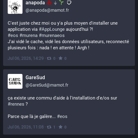
anapoda
⏚
@
anapoda@mamot.fr
C'est juste chez moi ou y'a plus moyen d'installer une 
application via 
#
AppLounge
 aujourd'hui ?!
#
eos
#
murena
#
murenaeos
J'ai vidé le cache, vidé les données utilisateurs, reconnecté 
plusieurs fois : nada ! en attente ! Argh !
Jul 06, 2026, 14:29
·
·
0
0
GareSud
@
GareSud@mamot.fr
ça existe une commu d'aide à l'installation d'e/os sur 
#
rennes
 ?
Parce que là je galère... 
#
eos
Jul 06, 2026, 11:08
·
·
1
0