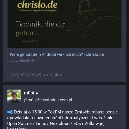
Wem gehört dein Android wirklich noch? · chrislo.de
www.chrislo.de
Jul 23, 2026, 09:45
·
·
0
0
m0bi ⁂
@
m0bi@mastodon.com.pl
 Dzisiaj o 15:00 w TokFM nasza Emi 
@
barabasz
 będzie 
opowiadała o suwerenności informatycznej i wdrażaniu 
Open Source / Linux / Nextcloud / eOs i Volla w jej 