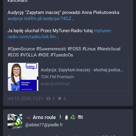
kancelarii.
Audycję "Zapytam inaczej" prowadzi Anna Piekutowska
audycje.tokfm.pl/audycja/745,Z
Ja będę słuchał Przez MyTuner-Radio tutaj 
mytuner-
radio.com/radio/tok-fm
#
OpenSource
#
Suwerenność
#
FOSS
#
Linux
#
Nextcloud
#
EOS
#
VOLLA
#
KDE
#
TuxedoOs
Audycja: Zapytam inaczej - słuchaj podcastów TOK FM
TOK FM Premium
audycje.tokfm.pl
Jul 15, 2026, 12:21
·
·
2
0
Arno roule
@
abies77@piaille.fr