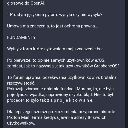
głosowe do OpenAI.
¹ Prostym językiem pytam: wysyła czy nie wysyła?
Umowa ma znaczenia, to jest ochrona prawna...
FUNDAMENTY
Wpisy z form które cytowałem mają znaczenie bo:
Po pierwsze: to opinie samych użytkowników e/OS, 
zamiast, jak to nazywają „atak użytkowników GrapheneOS"
To forum ujawnia: oczekiwania użytkowników vs brutalna 
rzeczywistość.
Pokazuje złamanie obietnic fundacji Murena, to, nie była 
pojedyńcza wpadka, naprawiony szybko błąd. Nie, to był 
proceder, to było tak z a p r o j e k t o w a n e.
Dla lepszego, szerszego zrozumienia przypomne historię 
Proton Mail. Firma kiedyś ujawniła adresy IP swoich 
użytkowników.