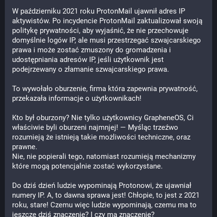
W październiku 2021 roku ProtonMail ujawnił adres IP 
aktywistów. Po incydencie ProtonMail zaktualizował swoją 
politykę prywatności, aby wyjaśnić, że nie przechowuje 
domyślnie logów IP, ale musi przestrzegać szwajcarskiego 
prawa i może zostać zmuszony do gromadzenia i 
udostępniania adresów IP, jeśli użytkownik jest 
podejrzewany o złamanie szwajcarskiego prawa.
To wywołało oburzenie, firma która zapewnia prywatność, 
przekazała informacje o użytkownikach!
Kto był oburzony? Nie tylko użytkownicy GrapheneOS, Ci 
właściwie byli oburzeni najmnjej! — Myśląc trzeźwo 
rozumieją że istnieją takie możliwości techniczne, oraz 
prawne.
Nie, nie popierali tego, natomiast rozumieją mechanizmy 
które mogą potencjalnie zostać wykorzystane.
Do dziś dzień ludzie wypominają Protonowi, że ujawniał 
numery IP. A, to dawna sprawa jest! Chłopie, to jest z 2021 
roku, stare! Czemu więc ludzie wypominają, czemu ma to 
jeszcze dziś znaczenie? I czy ma znaczenie?