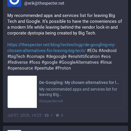
@
erik@thespecter.net
My recommended apps and services list for leaving Big 
Tech and Google. It’s possible to have the conveniences of 
a modern life while leaving behind the vendor lock-in and 
corporate dystopia being created by Big Tech.
https://thespecter.net/blog/technology/de-googling-my-
chosen-alternatives-for-leaving-big-tech/
#EOs
#Android
#bigTech
#comaps
#degoogle
#enshittification
#eos
#fediverse
#foss
#google
#GoogleAlternatives
#linux
#opensource
#peertube
#Proton
De-Googling: My chosen alternatives for leaving Big Tech
My recommended apps and services list for
leaving Big…
thespecter.net
Jul 07, 2026, 14:25
·
·
1
0