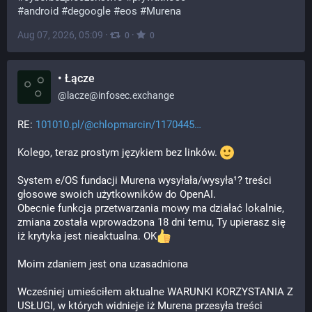
#
android
#
degoogle
#
eos
#
Murena
Aug 07, 2026, 05:09
·
·
0
0
• Łącze
@
lacze@infosec.exchange
RE: 
101010.pl/@chlopmarcin/1170445
Kolego, teraz prostym językiem bez linków. 
System e/OS fundacji Murena wysyłała/wysyła¹? treści 
głosowe swoich użytkowników do OpenAI.
Obecnie funkcja przetwarzania mowy ma działać lokalnie, 
zmiana została wprowadzona 18 dni temu, Ty upierasz się 
iż krytyka jest nieaktualna. OK
Moim zdaniem jest ona uzasadniona
Wcześniej umieściłem aktualne WARUNKI KORZYSTANIA Z 
USŁUGI, w których widnieje iż Murena przesyła treści 