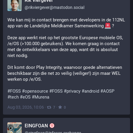
Rik Viergever
@
rikviergever@mastodon.social
Wie kan mij in contact brengen met developers in de 112NL 
app van de Landelijke Meldkamer Samenwerking 
 ? 
Deze app werkt niet op het grootste Europese mobiele OS, 
/e/OS (>100.000 gebruikers). We komen graag in contact 
met de ontwikkelaars van deze app, want dit is absoluut 
niet nodig. 
Dit komt door Play Integrity, waarvoor goede alternatieven 
beschikbaar zijn die net zo veilig (veiliger!) zijn maar WEL 
werken op /e/OS. 
#
FOSS
#
opensource
#
FOSS
#
privacy
#
android
#
AOSP
#
tech
#
eOS
#
Murena
Aug 03, 2026, 10:06
·
·
7
0
EINGFOAN