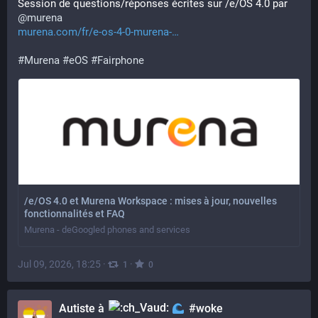
Session de questions/réponses écrites sur /e/OS 4.0 par 
@
murena
murena.com/fr/e-os-4-0-murena-
#
Murena
#
eOS
#
Fairphone
/e/OS 4.0 et Murena Workspace : mises à jour, nouvelles
fonctionnalités et FAQ
Murena - deGoogled phones and services
Jul 09, 2026, 18:25
·
·
1
0
Autiste à
#woke