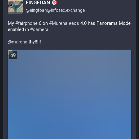
EINGFOAN
@
eingfoan@infosec.exchange
My 
#
fairphone
 6 on 
#
Murena
#
eos
 4.0 has Panorama Mode 
enabled in 
#
camera
@
murena
 thy!!!!!