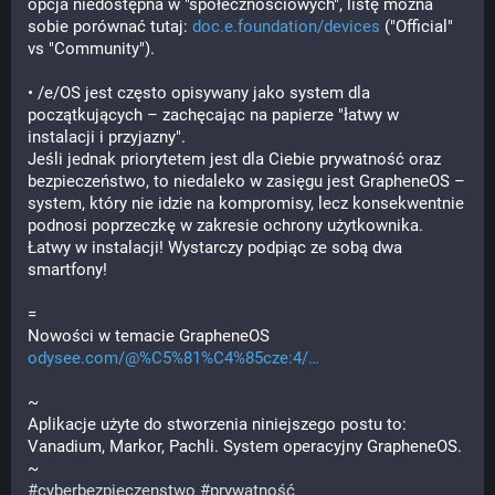
opcja niedostępna w "społecznościowych", listę można 
sobie porównać tutaj: ⁨⁨
doc.e.foundation/devices⁩⁩
 ("Official" 
vs "Community").
• /e/OS jest często opisywany jako system dla 
początkujących – zachęcając na papierze "łatwy w 
instalacji i przyjazny". 
Jeśli jednak priorytetem jest dla Ciebie prywatność oraz 
bezpieczeństwo, to niedaleko w zasięgu jest GrapheneOS – 
system, który nie idzie na kompromisy, lecz konsekwentnie 
podnosi poprzeczkę w zakresie ochrony użytkownika.
Łatwy w instalacji! Wystarczy podpiąc ze sobą dwa 
smartfony!
=
Nowości w temacie GrapheneOS 
odysee.com/@%C5%81%C4%85cze:4/
~
Aplikacje użyte do stworzenia niniejszego postu to: 
Vanadium, Markor, Pachli. System operacyjny GrapheneOS.
~
#
cyberbezpieczenstwo
#
prywatność