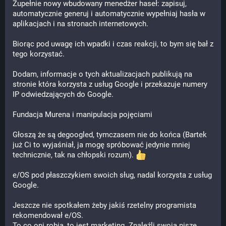
Zupełnie nowy wbudowany menedżer haseł: zapisuj, 
automatycznie generuj i automatycznie wypełniaj hasła w 
aplikacjach i na stronach internetowych.
Biorąc pod uwagę ich wpadki i czas reakcji, to bym się bał z 
tego korzystać.
Dodam, informacje o tych aktualizacjach publikują na 
stronie która korzysta z usług Google i przekazuje numery 
IP odwiedzających do Google.
Fundacja Murena i manipulacja pojęciami
Głoszą że są degoogled, tymczasem nie do końca (Bartek 
już Ci to wyjaśniał, ja mogę spróbować jedynie mniej 
technicznie, tak na chłopski rozum). 
e/OS pod płaszczykiem swoich sług, nadal korzysta z usług 
Google.
Jeszcze nie spotkałem żeby jakiś rzetelny programista 
rekomendował e/OS. 
To co oni robią, to jest marketing. Znaleźli swoją nisze, 