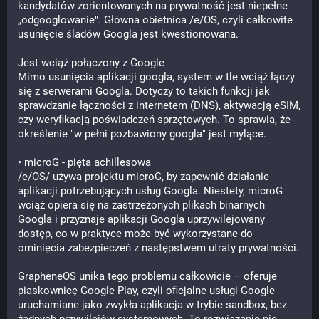
kandydatów zorientowanych na prywatność jest niepełne 
„odgooglowanie". Główna obietnica /e/OS, czyli całkowite 
usunięcie śladów Googla jest kwestionowana.
Jest wciąż połączony z Google 
Mimo usunięcia aplikacji googla, system w tle wciąż łączy 
się z serwerami Googla. Dotyczy to takich funkcji jak 
sprawdzanie łączności z internetem (DNS), aktywacją eSIM, 
czy weryfikacją poświadczeń sprzętowych. To sprawia, że 
określenie "w pełni pozbawiony googla" jest mylące. 
• microG - pięta achillesowa
/e/OS/ używa projektu microG, by zapewnić działanie 
aplikacji potrzebujących usług Googla. Niestety, microG 
wciąż opiera się na zastrzeżonych plikach binarnych 
Googla i przyznaje aplikacji Googla uprzywilejowany 
dostęp, co w praktyce może być wykorzystane do 
ominięcia zabezpieczeń z następstwem utraty prywatności.
GrapheneOS unika tego problemu całkowicie – oferuje 
piaskownicę Google Play, czyli oficjalne usługi Google 
uruchamiane jako zwykła aplikacja w trybie sandbox, bez 