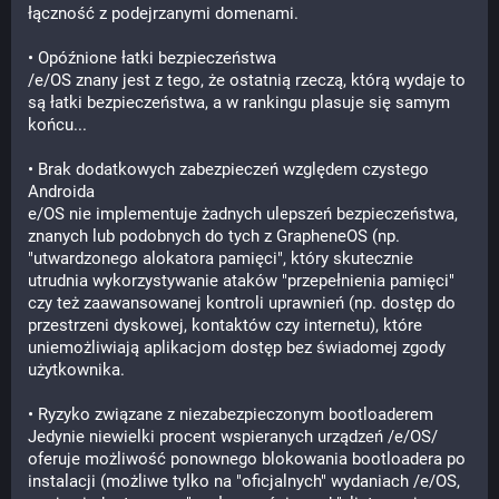
łączność z podejrzanymi domenami.
• Opóźnione łatki bezpieczeństwa 
/e/OS znany jest z tego, że ostatnią rzeczą, którą wydaje to 
są łatki bezpieczeństwa, a w rankingu plasuje się samym 
końcu... 
• Brak dodatkowych zabezpieczeń względem czystego 
Androida
e/OS nie implementuje żadnych ulepszeń bezpieczeństwa, 
znanych lub podobnych do tych z GrapheneOS (np. 
"utwardzonego alokatora pamięci", który skutecznie 
utrudnia wykorzystywanie ataków "przepełnienia pamięci" 
czy też zaawansowanej kontroli uprawnień (np. dostęp do 
przestrzeni dyskowej, kontaktów czy internetu), które 
uniemożliwiają aplikacjom dostęp bez świadomej zgody 
użytkownika.
• Ryzyko związane z niezabezpieczonym bootloaderem
Jedynie niewielki procent wspieranych urządzeń /e/OS/ 
oferuje możliwość ponownego blokowania bootloadera po 
instalacji (możliwe tylko na "oficjalnych" wydaniach /e/OS, 