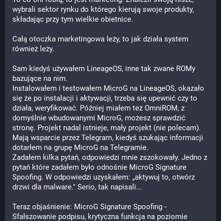
wybrali sektor rynku do którego kierują swoje produkty, 
składając przy tym wielkie obietnice.
Całą otoczka marketingowa leży, to jak działa system 
również leży.
Sam kiedyś używałem LineageOS, inne tak zwane ROMy 
bazujące na nim. 
Instalowałem i testowałem MicroG na LineageOS, okazało 
się że po instalacji i aktywacji, trzeba się upewnić czy to 
działa, weryfikować. Później miałem też OmniROM, z 
domyślnie wbudowanymi MicroG, możesz sprawdzić 
stronę. Projekt nadal istnieje, mały projekt (nie polecam).
Mają wsparcie przez Telegram, kiedyś szukając informacji 
dotarłem na grupę MicroG na Telegramie.
Zadałem kilka pytań, odpowiedzi mnie zszokowały. Jedno z 
pytań które zadałem było odnośnie MicroG Signature 
Spoofing. W odpowiedzi uzyskałem: „aktywuj to, otwórz 
drzwi dla malware." Serio, tak napisali...
Teraz objaśnienie: MicroG Signature Spoofing - 
Sfałszowanie podpisu, krytyczna funkcja na poziomie 