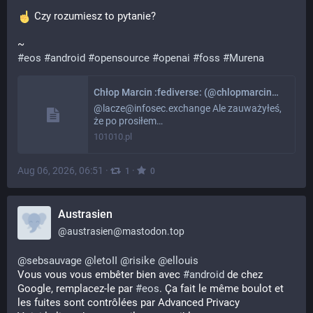
 Czy rozumiesz to pytanie?
~
#
eos
#
android
#
opensource
#
openai
#
foss
#
Murena
Chłop Marcin :fediverse: (@chlopmarcin@101010.pl)
@lacze@infosec.exchange Ale zauważyłeś,
że po prosiłem…
101010.pl
Aug 06, 2026, 06:51
·
·
1
0
Austrasien
@
austrasien@mastodon.top
@
sebsauvage
@
letoII
@
risike
@
ellouis
Vous vous vous embêter bien avec 
#
android
 de chez 
Google, remplacez-le par 
#
eos
. Ça fait le même boulot et 
les fuites sont contrôlées par Advanced Privacy