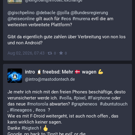
@
eingfoan@infosec.exchange
@
gischpelino
@
debacle
@
jolla
@
Bundesregierung
@
heiseonline
 gilt auch für 
#
eos
#
murena
 evtl die am 
weitesten verbreitete Plattform?  
Gibt da eigentlich gute zahlen über Verbreitung von non Ios 
und non Android?
Aug 02, 2026, 07:43
·
·
0
0
intro
freebsd: Mehr
wagen
@
intro@mastodontech.de
Je mehr ich mich mit den freien Phones beschäftige, desto 
verunsicherter werde ich. 
#
volla
, 
#
pixel
, 
#
Fairphone
 oder 
das neue 
#
motorola
 abwarten? 
#
grapheneos
#
ubuntutouch
, 
#
lineageos
 , 
#
eos
  ? 
Wie es mit F-Droid weitergeht, ist auch noch offen , das 
kann wirklich keiner sagen.
Danke 
#
bigtech
 ! 
Google, go back to 'Don't be evil' or die. 