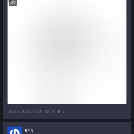
Jul 08, 2026, 17:50
·
·
0
0
erik