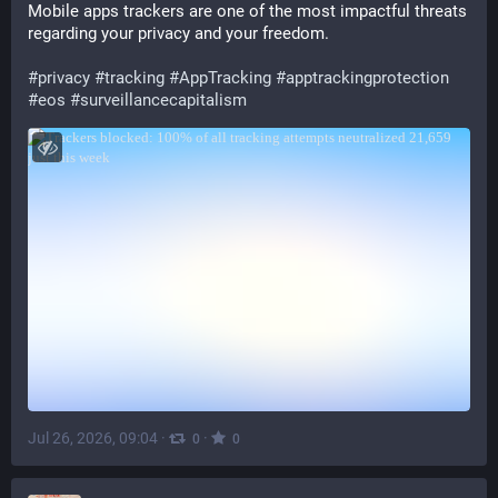
Mobile apps trackers are one of the most impactful threats 
regarding your privacy and your freedom.
#
privacy
#
tracking
#
AppTracking
#
apptrackingprotection
#
eos
#
surveillancecapitalism
Jul 26, 2026, 09:04
·
·
0
0