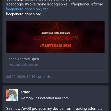
#
degoogle
#
VollaPhone
#
googlepixel
#
fairphone6
#
fdroid
keepandroidopen.org/de/
keepandroidopen.org
Keep Android Open
keepandroidopen.org
Jul 29, 2026, 10:40
·
·
0
0
smeg
@
smeg@assortedflotsam.com
See how /e/OS protects my device from tracking attempts! 