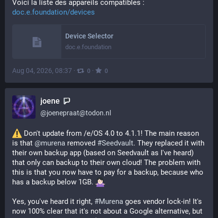
Voici la liste des appareils compatibles :
doc.e.foundation/devices
Device Selector
doc.e.foundation
Aug 04, 2026, 08:37
·
·
0
0
joene
@
joenepraat@todon.nl
 Don't update from /e/OS 4.0 to 4.1.1! The main reason 
is that 
@
murena
 removed 
#
Seedvault
. They replaced it with 
their own backup app (based on Seedvault as I've heard) 
that only can backup to their own cloud! The problem with 
this is that you now have to pay for a backup, because who 
has a backup below 1GB. 
Yes, you've heard it right, 
#
Murena
 goes vendor lock-in! It's 
now 100% clear that it's not about a Google alternative, but 