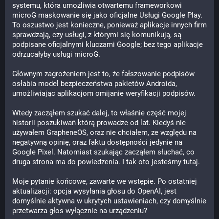
systemu, która umożliwia otwartemu frameworkowi 
microG maskowanie się jako oficjalne Usługi Google Play. 
To oszustwo jest konieczne, ponieważ aplikacje innych firm 
sprawdzają, czy usługi, z którymi się komunikują, są 
podpisane oficjalnymi kluczami Google; bez tego aplikacje 
odrzucałyby usługi microG.
Głównym zagrożeniem jest to, że fałszowanie podpisów 
osłabia model bezpieczeństwa pakietów Androida, 
umożliwiając aplikacjom omijanie weryfikacji podpisów.
Wtedy zacząłem szukać dalej, to właśnie część mojej 
historii poszukiwań którą prowadze od lat. Kiedyś nie 
używałem GrapheneOS, oraz nie chciałem, ze względu na 
negatywną opinię, oraz faktu dostępności jedynie na 
Google Pixel. Natomiast szukając zacząłem słuchać, co 
druga strona ma do powiedzenia. I tak oto jesteśmy tutaj.
Moje pytanie końcowe, zawarte we wstępie. Po ostatniej 
aktualizacji: opcja wysyłania głosu do OpenAI, jest 
domyślnie aktywna w ukrytych ustawieniach, czy domyślnie 
przetwarza głos wyłącznie na urządzeniu?