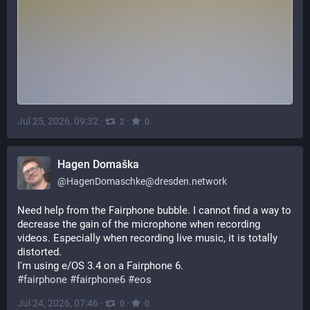
Jul 25, 2026, 09:32
·
·
2
0
Hagen Domaška
@
HagenDomaschke@dresden.network
Need help from the Fairphone bubble. I cannot find a way to 
decrease the gain of the microphone when recording 
videos. Especially when recording live music, it is totally 
distorted.
I'm using e/OS 3.4 on a Fairphone 6.
#
fairphone
#
fairphone6
#
eos
Jul 24, 2026, 07:46
·
·
0
0