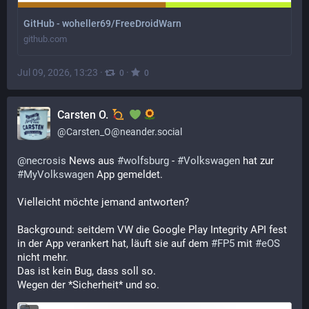
GitHub - woheller69/FreeDroidWarn
github.com
Jul 09, 2026, 13:23
·
·
0
0
Carsten O.
@
Carsten_O@neander.social
@
necrosis
 News aus 
#
wolfsburg
 - 
#
Volkswagen
 hat zur 
#
MyVolkswagen
 App gemeldet.
Vielleicht möchte jemand antworten?
Background: seitdem VW die Google Play Integrity API fest 
in der App verankert hat, läuft sie auf dem 
#
FP5
 mit 
#
eOS
nicht mehr.
Das ist kein Bug, dass soll so. 
Wegen der *Sicherheit* und so.