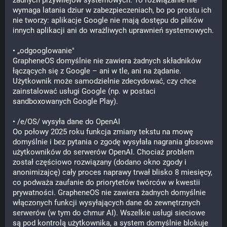
żadnych przywilejów systemowych. To rozwiązanie nie 
wymaga latania dziur w zabezpieczeniach, bo po prostu ich 
nie tworzy: aplikacje Google nie mają dostępu do plików 
innych aplikacji ani do wrażliwych uprawnień systemowych.
• „odgooglowanie"
GrapheneOS domyślnie nie zawiera żadnych składników 
łączących się z Google – ani w tle, ani na żądanie. 
Użytkownik może samodzielnie zdecydować, czy chce 
zainstalować usługi Google (np. w postaci 
sandboxowanych Google Play).
• /e/OS/ wysyła dane do OpenAI
Oo połowy 2025 roku funkcja zmiany tekstu na mowę 
domyślnie i bez pytania o zgodę wysyłała nagrania głosowe 
użytkowników do serwerów OpenAI. Chociaż problem 
został częściowo rozwiązany (dodano okno zgody i 
anonimizajcę) cały proces naprawy trwał blisko 8 miesięcy, 
co podważa zaufanie do priorytetów twórców w kwestii 
prywatności. GrapheneOS nie zawiera żadnych domyślnie 
włączonych funkcji wysyłających dane do zewnętrznych 
serwerów (w tym do chmur AI). Wszelkie usługi sieciowe 
są pod kontrolą użytkownika, a system domyślnie blokuje 