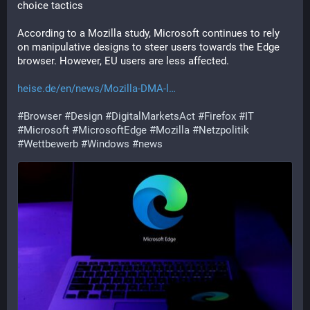
choice tactics
According to a Mozilla study, Microsoft continues to rely 
on manipulative designs to steer users towards the Edge 
browser. However, EU users are less affected.
heise.de/en/news/Mozilla-DMA-l
#
Browser
#
Design
#
DigitalMarketsAct
#
Firefox
#
IT
#
Microsoft
#
MicrosoftEdge
#
Mozilla
#
Netzpolitik
#
Wettbewerb
#
Windows
#
news