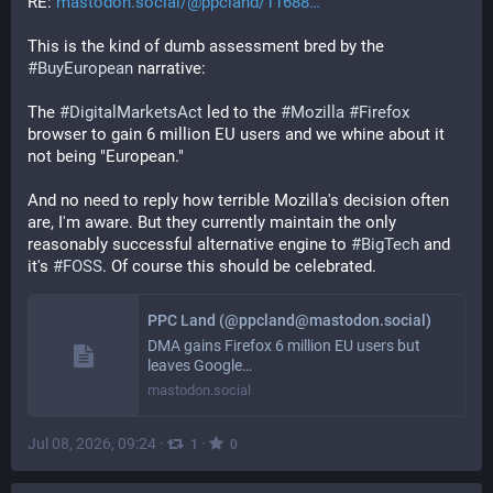
RE: 
mastodon.social/@ppcland/11688
This is the kind of dumb assessment bred by the 
#
BuyEuropean
 narrative:
The 
#
DigitalMarketsAct
 led to the 
#
Mozilla
#
Firefox
browser to gain 6 million EU users and we whine about it 
not being "European."
And no need to reply how terrible Mozilla's decision often 
are, I'm aware. But they currently maintain the only 
reasonably successful alternative engine to 
#
BigTech
 and 
it's 
#
FOSS
. Of course this should be celebrated.
PPC Land (@ppcland@mastodon.social)
DMA gains Firefox 6 million EU users but
leaves Google…
mastodon.social
Jul 08, 2026, 09:24
·
·
1
0