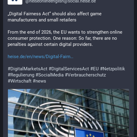
@
heiseonlineenglish@social.heise.de
„Digital Fairness Act“ should also affect game 
manufacturers and small retailers
From the end of 2026, the EU wants to strengthen online 
consumer protection. One reason: So far, there are no 
penalties against certain digital providers.
heise.de/en/news/Digital-Fairn
#
DigitalMarketsAct
#
DigitalServicesAct
#
EU
#
Netzpolitik
#
Regulierung
#
SocialMedia
#
Verbraucherschutz
#
Wirtschaft
#
news