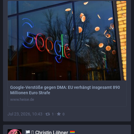
Google-Verstöße gegen DMA: EU verhängt insgesamt 890
Millionen Euro Strafe
www.heise.de
Jul 23, 2026, 10:43
·
·
1
0
‍⚧️ Christin Löhner