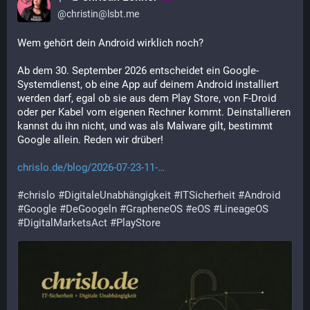
@
christin@lsbt.me
Wem gehört dein Android wirklich noch?
Ab dem 30. September 2026 entscheidet ein Google-
Systemdienst, ob eine App auf deinem Android installiert 
werden darf, egal ob sie aus dem Play Store, von F-Droid 
oder per Kabel vom eigenen Rechner kommt. Deinstallieren 
kannst du ihn nicht, und was als Malware gilt, bestimmt 
Google allein. Reden wir drüber!
chrislo.de/blog/2026-07-23-11-
#
chrislo
#
DigitaleUnabhängigkeit
#
ITSicherheit
#
Android
#
Google
#
DeGoogeln
#
GrapheneOS
#
eOS
#
LineageOS
#
DigitalMarketsAct
#
PlayStore