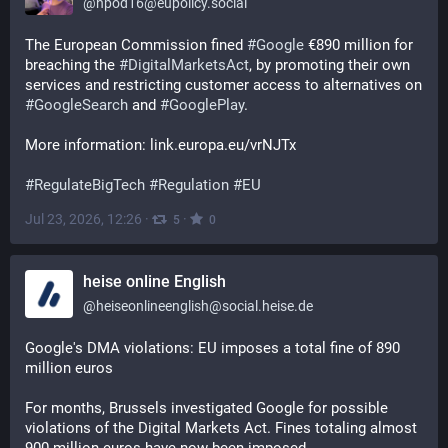
@
hpod16@eupolicy.social
The European Commission fined 
#
Google
 €890 million for 
breaching the 
#
DigitalMarketsAct
, by promoting their own 
services and restricting customer access to alternatives on 
#
GoogleSearch
 and 
#
GooglePlay
.
More information: link.europa.eu/vrNJTx
#
RegulateBigTech
#
Regulation
#
EU
Jul 23, 2026, 12:26
·
·
5
0
heise online English
@
heiseonlineenglish@social.heise.de
Google's DMA violations: EU imposes a total fine of 890 
million euros
For months, Brussels investigated Google for possible 
violations of the Digital Markets Act. Fines totaling almost 