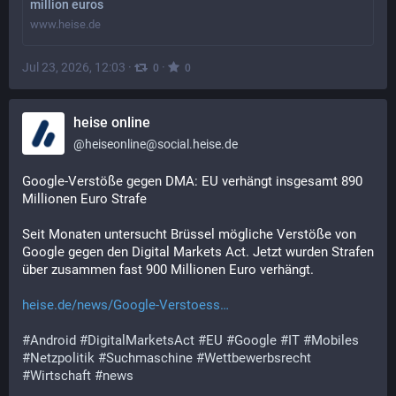
million euros
www.heise.de
Jul 23, 2026, 12:03
·
·
0
0
heise online
@
heiseonline@social.heise.de
Google-Verstöße gegen DMA: EU verhängt insgesamt 890 
Millionen Euro Strafe
Seit Monaten untersucht Brüssel mögliche Verstöße von 
Google gegen den Digital Markets Act. Jetzt wurden Strafen 
über zusammen fast 900 Millionen Euro verhängt.
heise.de/news/Google-Verstoess
#
Android
#
DigitalMarketsAct
#
EU
#
Google
#
IT
#
Mobiles
#
Netzpolitik
#
Suchmaschine
#
Wettbewerbsrecht
#
Wirtschaft
#
news