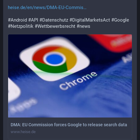
heise.de/en/news/DMA-EU-Commis
#
Android
#
API
#
Datenschutz
#
DigitalMarketsAct
#
Google
#
Netzpolitik
#
Wettbewerbsrecht
#
news
DMA: EU Commission forces Google to release search data
www.heise.de