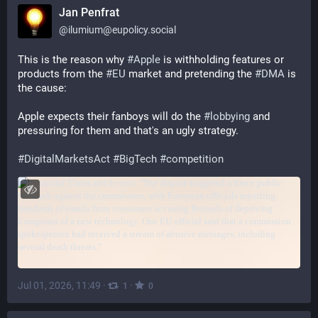
Jan Penfrat
@
ilumium@eupolicy.social
This is the reason why 
#
Apple
 is withholding features or 
products from the 
#
EU
 market and pretending the 
#
DMA
 is 
the cause:
Apple expects their fanboys will do the 
#
lobbying
 and 
pressuring for them and that's an ugly strategy.
#
DigitalMarketsAct
#
BigTech
#
competition
Jul 01, 2026, 11:49
·
·
1
0