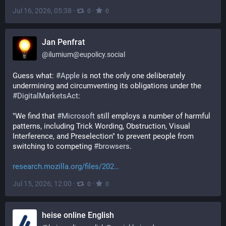
Jul 16, 2026, 05:38
·
·
0
0
Jan Penfrat
@
ilumium@eupolicy.social
Guess what: 
#
Apple
 is not the only one deliberately 
undermining and circumventing its obligations under the 
#
DigitalMarketsAct
: 
"We find that 
#
Microsoft
 still employs a number of harmful 
patterns, including Trick Wording, Obstruction, Visual 
Interference, and Preselection" to prevent people from 
switching to competing 
#
browsers
.
research.mozilla.org/files/202
Jul 15, 2026, 12:00
·
·
0
0
heise online English