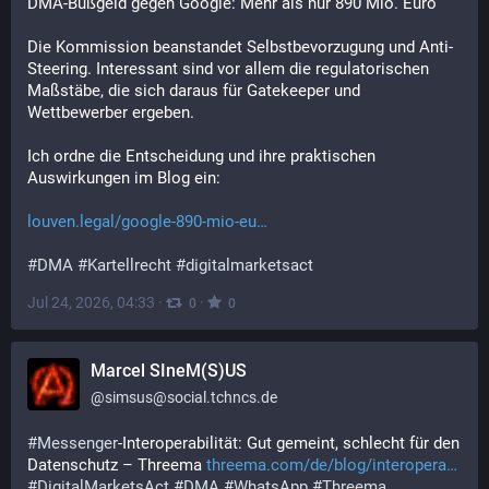
DMA-Bußgeld gegen Google: Mehr als nur 890 Mio. Euro
Die Kommission beanstandet Selbstbevorzugung und Anti-
Steering. Interessant sind vor allem die regulatorischen 
Maßstäbe, die sich daraus für Gatekeeper und 
Wettbewerber ergeben.
Ich ordne die Entscheidung und ihre praktischen 
Auswirkungen im Blog ein:
louven.legal/google-890-mio-eu
#
DMA
#
Kartellrecht
#
digitalmarketsact
Jul 24, 2026, 04:33
·
·
0
0
Marcel SIneM(S)US
@
simsus@social.tchncs.de
#
Messenger
-Interoperabilität: Gut gemeint, schlecht für den 
Datenschutz – Threema 
threema.com/de/blog/interopera
#
DigitalMarketsAct
#
DMA
#
WhatsApp
#
Threema