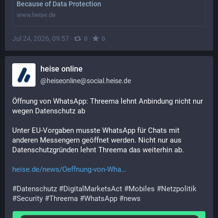
Because of Data Protection
www.heise.de
Jul 24, 2026, 09:57
·
·
0
0
heise online
@
heiseonline@social.heise.de
Öffnung von WhatsApp: Threema lehnt Anbindung nicht nur 
wegen Datenschutz ab
Unter EU-Vorgaben musste WhatsApp für Chats mit 
anderen Messengern geöffnet werden. Nicht nur aus 
Datenschutzgründen lehnt Threema das weiterhin ab.
heise.de/news/Oeffnung-von-Wha
#
Datenschutz
#
DigitalMarketsAct
#
Mobiles
#
Netzpolitik
#
Security
#
Threema
#
WhatsApp
#
news