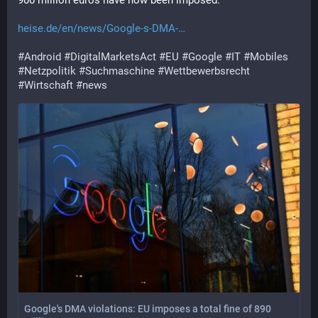
900 million euros have now been imposed.
heise.de/en/news/Google-s-DMA-
#
Android
#
DigitalMarketsAct
#
EU
#
Google
#
IT
#
Mobiles
#
Netzpolitik
#
Suchmaschine
#
Wettbewerbsrecht
#
Wirtschaft
#
news
Google's DMA violations: EU imposes a total fine of 890