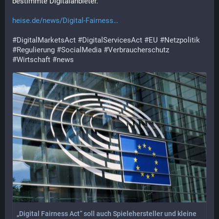
bestimmte Digitalanbieter.
heise.de/news/Digital-Fairness
#
DigitalMarketsAct
#
DigitalServicesAct
#
EU
#
Netzpolitik
#
Regulierung
#
SocialMedia
#
Verbraucherschutz
#
Wirtschaft
#
news
„Digital Fairness Act“ soll auch Spielehersteller und kleine