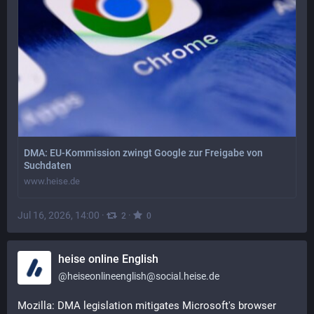
DMA: EU-Kommission zwingt Google zur Freigabe von
Suchdaten
www.heise.de
Jul 16, 2026, 14:00
·
·
2
0
heise online English
@
heiseonlineenglish@social.heise.de
Mozilla: DMA legislation mitigates Microsoft's browser 