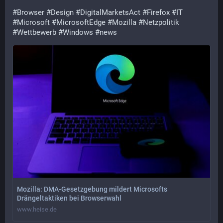
#
Browser
#
Design
#
DigitalMarketsAct
#
Firefox
#
IT
#
Microsoft
#
MicrosoftEdge
#
Mozilla
#
Netzpolitik
#
Wettbewerb
#
Windows
#
news
Mozilla: DMA-Gesetzgebung mildert Microsofts
Drängeltaktiken bei Browserwahl
www.heise.de