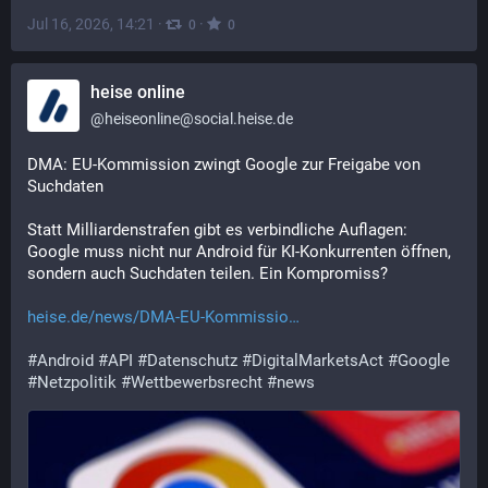
Jul 16, 2026, 14:21
·
·
0
0
heise online
@
heiseonline@social.heise.de
DMA: EU-Kommission zwingt Google zur Freigabe von 
Suchdaten
Statt Milliardenstrafen gibt es verbindliche Auflagen: 
Google muss nicht nur Android für KI-Konkurrenten öffnen, 
sondern auch Suchdaten teilen. Ein Kompromiss?
heise.de/news/DMA-EU-Kommissio
#
Android
#
API
#
Datenschutz
#
DigitalMarketsAct
#
Google
#
Netzpolitik
#
Wettbewerbsrecht
#
news