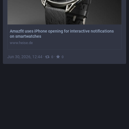
Amazfit uses iPhone opening for interactive notifications
on smartwatches
www.heise.de
Jun 30, 2026, 12:44
·
·
0
0
heise online
@
heiseonline@social.heise.de
Amazfit nutzt iPhone-Öffnung für interaktive 
Benachrichtigungen auf Smartwatches
Die EU hat Apple dazu verdonnert, iOS-Funktionen für 
Wearables von Fremdanbietern zu öffnen. Amazfit ist der 
erste Hersteller, der sich das zunutze macht.