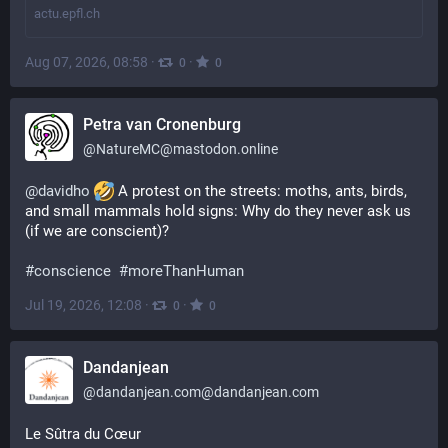
actu.epfl.ch
Aug 07, 2026, 08:58
·
·
0
0
Petra van Cronenburg
@
NatureMC@mastodon.online
@
davidho
 A protest on the streets: moths, ants, birds, 
and small mammals hold signs: Why do they never ask us 
(if we are conscient)?
#
conscience
#
moreThanHuman
Jul 19, 2026, 12:08
·
·
0
0
Dandanjean
@
dandanjean.com@dandanjean.com
Le Sûtra du Cœur