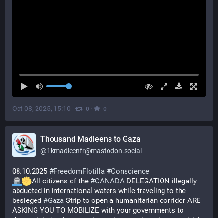
Oct 08, 2025, 15:10
·
·
0
0
Thousand Madleens to Gaza
@
1kmadleenfr@mastodon.social
08.10.2025 
#
FreedomFlotilla
#
Conscience
All citizens of the 
#
CANADA
 DELEGATION illegally 
abducted in international waters while traveling to the 
besieged 
#
Gaza
 Strip to open a humanitarian corridor ARE 
ASKING YOU TO MOBILIZE with your governments to 