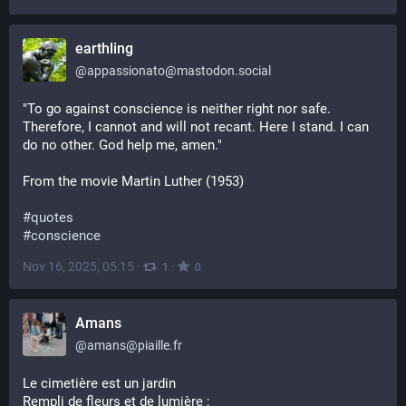
earthling
@
appassionato@mastodon.social
"To go against conscience is neither right nor safe. 
Therefore, I cannot and will not recant. Here I stand. I can 
do no other. God help me, amen."
From the movie Martin Luther (1953)  
#
quotes
#
conscience
Nov 16, 2025, 05:15
·
·
1
0
Amans
@
amans@piaille.fr
Le cimetière est un jardin
Rempli de fleurs et de lumière ;