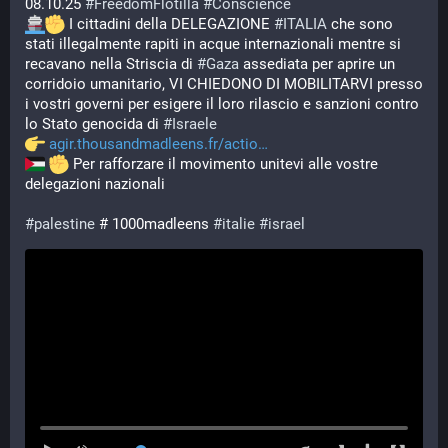
08.10.25 
#
FreedomFlotilla
#
Conscience
 I cittadini della DELEGAZIONE 
#
ITALIA
 che sono 
stati illegalmente rapiti in acque internazionali mentre si 
recavano nella Striscia di 
#
Gaza
 assediata per aprire un 
corridoio umanitario, VI CHIEDONO DI MOBILITARVI presso 
i vostri governi per esigere il loro rilascio e sanzioni contro 
lo Stato genocida di 
#
Israele
agir.thousandmadleens.fr/actio
 Per rafforzare il movimento unitevi alle vostre 
delegazioni nazionali
#
palestine
 # 1000madleens 
#
italie
#
israel