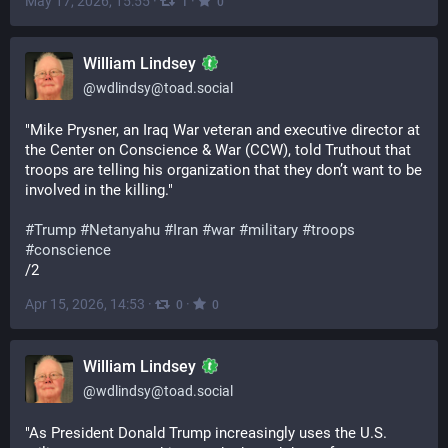
May 17, 2026, 15:55
·
·
1
0
William Lindsey
@
wdlindsy@toad.social
"Mike Prysner, an Iraq War veteran and executive director at 
the Center on Conscience & War (CCW), told Truthout that 
troops are telling his organization that they don’t want to be 
involved in the killing."
#
Trump
#
Netanyahu
#
Iran
#
war
#
military
#
troops
#
conscience
/2
Apr 15, 2026, 14:53
·
·
0
0
William Lindsey
@
wdlindsy@toad.social
"As President Donald Trump increasingly uses the U.S. 