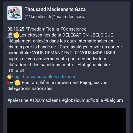
Thousand Madleens to Gaza
@
1kmadleenfr@mastodon.social
08.10.25 
#
FreedomFlotilla
#
Conscience
Les citoyen-nes de la DÉLÉGATION 
#
BELGIQUE
illégalement enlevés dans les eaux internationales en 
chemin pour la bande de 
#
Gaza
 assiégée ouvrir un couloir 
humanitaire VOUS DEMANDENT DE VOUS MOBILISER 
auprès de vos gouvernements pour demander leur 
libération et des sanctions contre l'État génocidaire 
d'
#
Israël
agir.thousandmadleens.fr/actio
 Pour amplifier le mouvement Rejoignez vos 
délégations nationales
#
palestine
#
1000madleens
#
globalsumudflotilla
#
Belgium