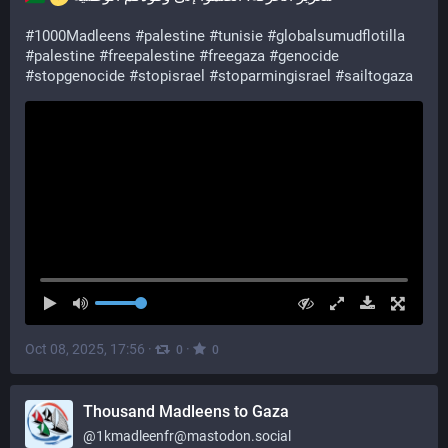
#
1000Madleens
#
palestine
#
tunisie
#
globalsumudflotilla
#
palestine
#
freepalestine
#
freegaza
#
genocide
#
stopgenocide
#
stopisrael
#
stoparmingisrael
#
sailtogaza
Oct 08, 2025, 17:56
·
·
0
0
Thousand Madleens to Gaza
@
1kmadleenfr@mastodon.social