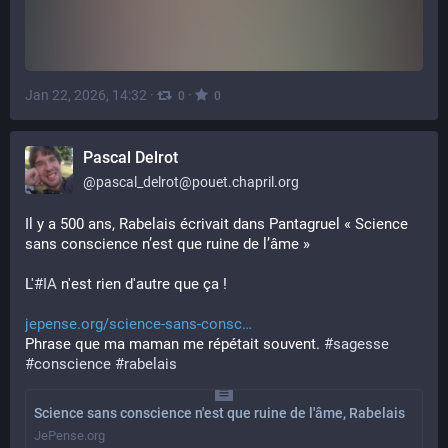
Jan 22, 2026, 14:32
·
·
0
0
Pascal Delrot
@
pascal_delrot@pouet.chapril.org
Il y a 500 ans, Rabelais écrivait dans Pantagruel « Science 
sans conscience n’est que ruine de l’âme »
L'
#
IA
 n'est rien d'autre que ça !
jepense.org/science-sans-consc
Phrase que ma maman me répétait souvent. 
#
sagesse
#
conscience
#
rabelais
Science sans conscience n'est que ruine de l'âme, Rabelais
JePense.org