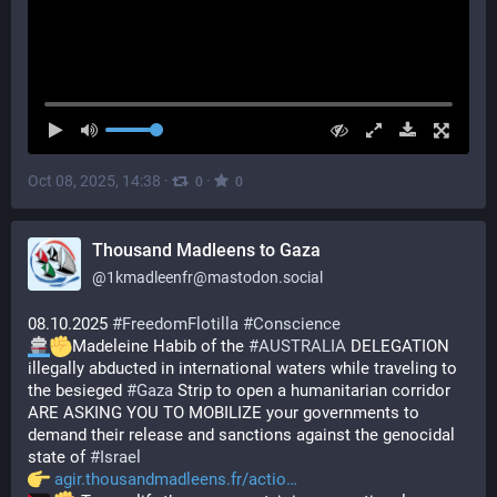
Oct 08, 2025, 14:38
·
·
0
0
Thousand Madleens to Gaza
@
1kmadleenfr@mastodon.social
08.10.2025 
#
FreedomFlotilla
#
Conscience
Madeleine Habib of the 
#
AUSTRALIA
 DELEGATION 
illegally abducted in international waters while traveling to 
the besieged 
#
Gaza
 Strip to open a humanitarian corridor 
ARE ASKING YOU TO MOBILIZE your governments to 
demand their release and sanctions against the genocidal 
state of 
#
Israel
agir.thousandmadleens.fr/actio