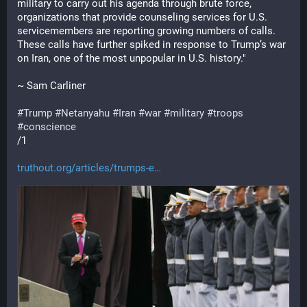
military to carry out his agenda through brute force, 
organizations that provide counseling services for U.S. 
servicemembers are reporting growing numbers of calls. 
These calls have further spiked in response to Trump’s war 
on Iran, one of the most unpopular in U.S. history."
~ Sam Carliner
#
Trump
#
Netanyahu
#
Iran
#
war
#
military
#
troops
#
conscience
/1
truthout.org/articles/trumps-e