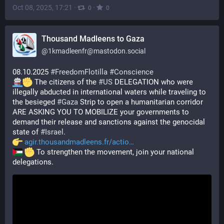
Oct 08, 2025, 17:21
·
·
0
0
Thousand Madleens to Gaza
@
1kmadleenfr@mastodon.social
08.10.2025 
#
FreedomFlotilla
#
Conscience
 The citizens of the 
#
US
 DELEGATION who were 
illegally abducted in international waters while traveling to 
the besieged 
#
Gaza
 Strip to open a humanitarian corridor 
ARE ASKING YOU TO MOBILIZE your governments to 
demand their release and sanctions against the genocidal 
state of 
#
Israel
.
agir.thousandmadleens.fr/actio
 To strengthen the movement, join your national 
delegations.