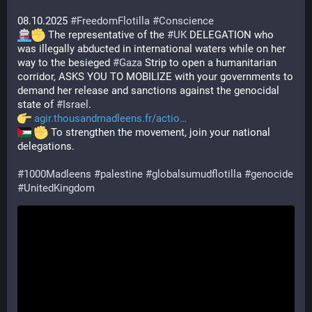
08.10.2025 
#
FreedomFlotilla
#
Conscience
 The representative of the 
#
UK
 DELEGATION who 
was illegally abducted in international waters while on her 
way to the besieged 
#
Gaza
 Strip to open a humanitarian 
corridor, ASKS YOU TO MOBILIZE with your governments to 
demand her release and sanctions against the genocidal 
state of 
#
Israel
. 
agir.thousandmadleens.fr/actio
 To strengthen the movement, join your national 
delegations.
#
1000Madleens
#
palestine
#
globalsumudflotilla
#
genocide
#
UnitedKingdom