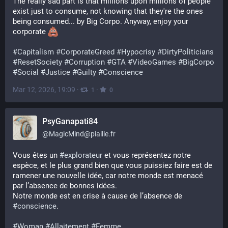
The really sad part is that millions upon millions of people 
exist just to consume, not knowing that they're the ones 
being consumed... by Big Corpo. Anyway, enjoy your 
corporate 
#
Capitalism
#
CorporateGreed
#
Hypocrisy
#
DirtyPoliticians
#
ResetSociety
#
Corruption
#
GTA
#
VideoGames
#
BigCorpo
#
Social
#
Justice
#
Guilty
#
Conscience
Mar 12, 2026, 19:09
·
·
1
0
PsyGanapati84
@
MagicMind@piaille.fr
Vous êtes un 
#
explorateur
 et vous représentez notre 
espèce, et le plus grand bien que vous puissiez faire est de 
ramener une nouvelle idée, car notre monde est menacé 
par l’absence de bonnes idées. 
Notre monde est en crise à cause de l’absence de 
#
conscience
.
#
Woman
#
Allaitement
#
Femme