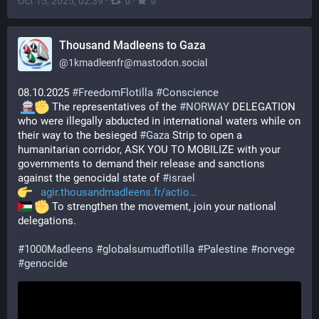
Oct 15, 2025, 02:39
·
·
0
0
Thousand Madleens to Gaza
@
1kmadleenfr@mastodon.social
08.10.2025 
#
FreedomFlotilla
#
Conscience
 The representatives of the 
#
NORWAY
 DELEGATION 
who were illegally abducted in international waters while on 
their way to the besieged 
#
Gaza
 Strip to open a 
humanitarian corridor, ASK YOU TO MOBILIZE with your 
governments to demand their release and sanctions 
against the genocidal state of 
#
israel
agir.thousandmadleens.fr/actio
 To strengthen the movement, join your national 
delegations.
#
1000Madleens
#
globalsumudflotilla
#
Palestine
#
norvege
#
genocide