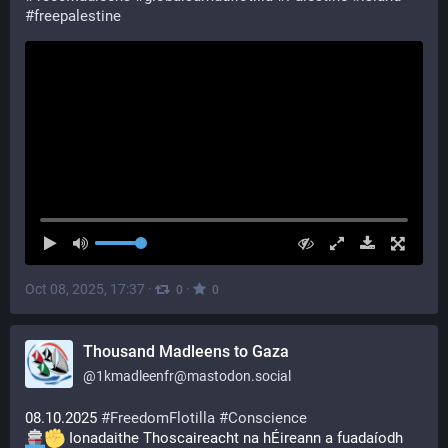
#
freepalestine
Oct 08, 2025, 17:37
·
·
0
0
Thousand Madleens to Gaza
@
1kmadleenfr@mastodon.social
08.10.2025 
#
FreedomFlotilla
#
Conscience
 Ionadaithe Thoscaireacht na hÉireann a fuadaíodh 