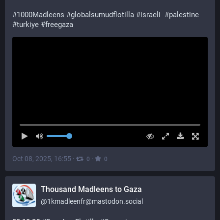
#
1000Madleens
#
globalsumudflotilla
#
israeli
#
palestine
#
turkiye
#
freegaza
Oct 08, 2025, 16:55
·
·
0
0
Thousand Madleens to Gaza
@
1kmadleenfr@mastodon.social