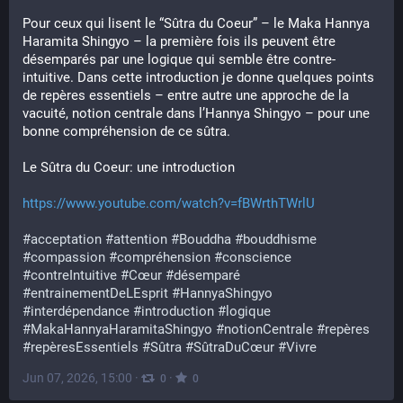
Pour ceux qui lisent le “Sûtra du Coeur” – le Maka Hannya 
Haramita Shingyo – la première fois ils peuvent être 
désemparés par une logique qui semble être contre-
intuitive. Dans cette introduction je donne quelques points 
de repères essentiels – entre autre une approche de la 
vacuité, notion centrale dans l’Hannya Shingyo – pour une 
bonne compréhension de ce sûtra.
Le Sûtra du Coeur: une introduction
https://www.youtube.com/watch?v=fBWrthTWrlU
#acceptation
#attention
#Bouddha
#bouddhisme
#compassion
#compréhension
#conscience
#contreIntuitive
#Cœur
#désemparé
#entrainementDeLEsprit
#HannyaShingyo
#interdépendance
#introduction
#logique
#MakaHannyaHaramitaShingyo
#notionCentrale
#repères
#repèresEssentiels
#Sûtra
#SûtraDuCœur
#Vivre
Jun 07, 2026, 15:00
·
·
0
0