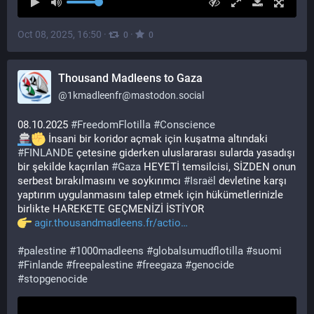
Oct 08, 2025, 16:50
·
·
0
0
Thousand Madleens to Gaza
@
1kmadleenfr@mastodon.social
08.10.2025 
#
FreedomFlotilla
#
Conscience
 İnsani bir koridor açmak için kuşatma altındaki 
#
FINLANDE
 çetesine giderken uluslararası sularda yasadışı 
bir şekilde kaçırılan 
#
Gaza
 HEYETİ temsilcisi, SİZDEN onun 
serbest bırakılmasını ve soykırımcı 
#
Israël
 devletine karşı 
yaptırım uygulanmasını talep etmek için hükümetlerinizle 
birlikte HAREKETE GEÇMENİZİ İSTİYOR
agir.thousandmadleens.fr/actio
#
palestine
#
1000madleens
#
globalsumudflotilla
#
suomi
#
Finlande
#
freepalestine
#
freegaza
#
genocide
#
stopgenocide