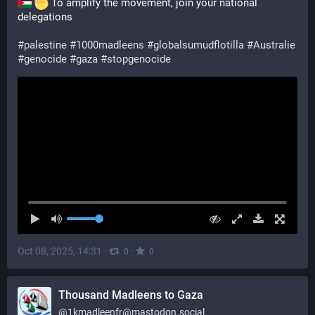
 To amplify the movement, join your national 
delegations
#
palestine
#
1000madleens
#
globalsumudflotilla
#
Australie
#
genocide
#
gaza
#
stopgenocide
Oct 08, 2025, 14:31
·
·
0
0
Thousand Madleens to Gaza
@
1kmadleenfr@mastodon.social