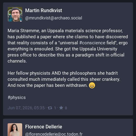
Martin Rundkvist
@
mrundkvist@archaeo.social
Maria Strømme, an Uppsala materials science professor, 
has published a paper where she claims to have discovered 
that reality consists of a "universal 
#
conscience
 field", ergo 
everything is ensouled. She got the Uppsala University 
press office to describe this as a paradigm shift in official 
channels.
Her fellow physicists AND the philosophers she hadn't 
consulted much immediately called this sheer crankery. 
And now the paper has been withdrawn. 
#
physics
Jun 07, 2026, 05:35
·
·
1
0
Florence Dellerie
@
florencedellerie@oc.todon.fr