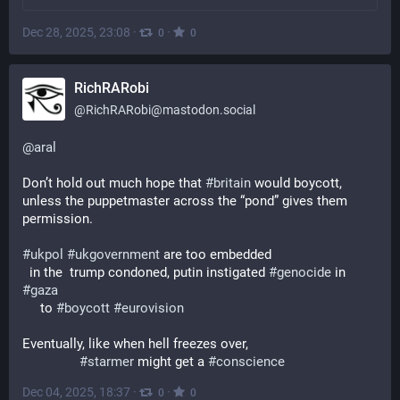
Dec 28, 2025, 23:08
·
·
0
0
RichRARobi
@
RichRARobi@mastodon.social
@
aral
Don’t hold out much hope that 
#
britain
 would boycott, 
unless the puppetmaster across the “pond” gives them 
permission.
#
ukpol
#
ukgovernment
 are too embedded 
  in the  trump condoned, putin instigated 
#
genocide
 in 
#
gaza
     to 
#
boycott
#
eurovision
Eventually, like when hell freezes over,
#
starmer
 might get a 
#
conscience
Dec 04, 2025, 18:37
·
·
0
0