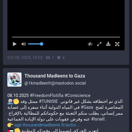
Oct 08, 2025, 18:02
·
·
1
0
Thousand Madleens to Gaza
@
1kmadleenfr@mastodon.social
08.10.2025 
#
FreedomFlotilla
#
Conscience
 ممثل وفد 
#
TUNISIE
 الذي تم اختطافه بشكل غير قانوني 
في المياه الدولية أثناء سفره إلى عصابة 
#
Gaza
 المحاصرة لفتح 
ممر إنساني، يطلب منكم التعبئة مع حكوماتكم للمطالبة بالإفراج 
عنه وفرض عقوبات على دولة الإبادة الجماعية 
#
Israél
.
agir.thousandmadleens.fr/actio
 لتعزيز الحركة، انضموا إلى وفودكم الوطنية