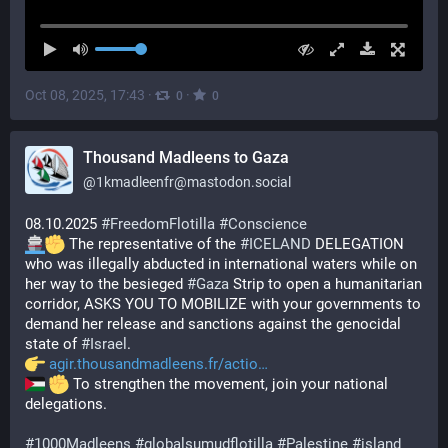
Oct 08, 2025, 17:43
·
·
0
0
Thousand Madleens to Gaza
@
1kmadleenfr@mastodon.social
08.10.2025 
#
FreedomFlotilla
#
Conscience
 The representative of the 
#
ICELAND
 DELEGATION 
who was illegally abducted in international waters while on 
her way to the besieged 
#
Gaza
 Strip to open a humanitarian 
corridor, ASKS YOU TO MOBILIZE with your governments to 
demand her release and sanctions against the genocidal 
state of 
#
Israel
. 
agir.thousandmadleens.fr/actio
 To strengthen the movement, join your national 
delegations.
#
1000Madleens
#
globalsumudflotilla
#
Palestine
#
island