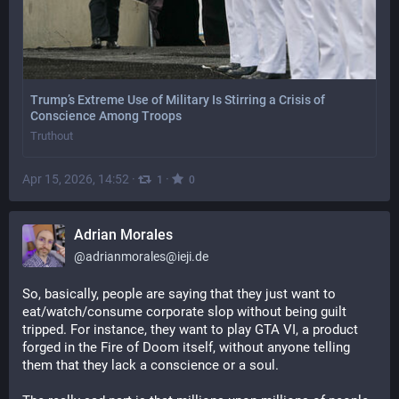
Trump’s Extreme Use of Military Is Stirring a Crisis of
Conscience Among Troops
Truthout
Apr 15, 2026, 14:52
·
·
1
0
Adrian Morales
@
adrianmorales@ieji.de
So, basically, people are saying that they just want to 
eat/watch/consume corporate slop without being guilt 
tripped. For instance, they want to play GTA VI, a product 
forged in the Fire of Doom itself, without anyone telling 
them that they lack a conscience or a soul. 