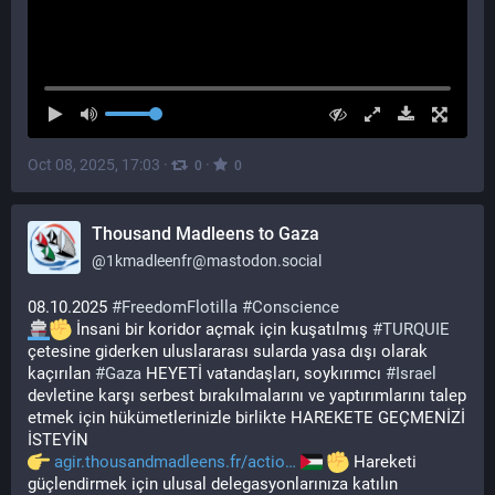
Oct 08, 2025, 17:03
·
·
0
0
Thousand Madleens to Gaza
@
1kmadleenfr@mastodon.social
08.10.2025 
#
FreedomFlotilla
#
Conscience
 İnsani bir koridor açmak için kuşatılmış 
#
TURQUIE
çetesine giderken uluslararası sularda yasa dışı olarak 
kaçırılan 
#
Gaza
 HEYETİ vatandaşları, soykırımcı 
#
Israel
devletine karşı serbest bırakılmalarını ve yaptırımlarını talep 
etmek için hükümetlerinizle birlikte HAREKETE GEÇMENİZİ 
İSTEYİN
agir.thousandmadleens.fr/actio
 Hareketi 
güçlendirmek için ulusal delegasyonlarınıza katılın