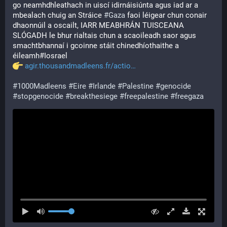
go neamhdhleathach in uiscí idirnáisiúnta agus iad ar a 
mbealach chuig an Stráice 
#
Gaza
 faoi léigear chun conair 
dhaonnúil a oscailt, IARR MEABHRÁN TUISCEANA 
SLÓGADH le bhur rialtais chun a scaoileadh saor agus 
smachtbhannaí i gcoinne stáit chinedhíothaithe a 
éileamh#Iosrael
agir.thousandmadleens.fr/actio
#
1000Madleens
#
Eire
#
Irlande
#
Palestine
#
genocide
#
stopgenocide
#
breakthesiege
#
freepalestine
#
freegaza