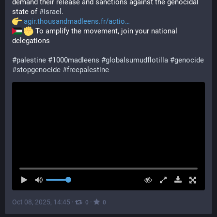
demand their release and sanctions against the genocidal 
state of 
#
Israel
.
agir.thousandmadleens.fr/actio
 To amplify the movement, join your national 
delegations
#
palestine
#
1000madleens
#
globalsumudflotilla
#
genocide
#
stopgenocide
#
freepalestine
Oct 08, 2025, 14:45
·
·
0
0