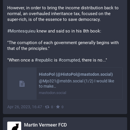
However, in order to bring the income distribution back to 
normal, an overhauled inheritance tax, focused on the 
super-rich, is of the essence to save democracy.
#
Montesquieu
 knew and said so in his 8th book:
"The corruption of each government generally begins with 
that of the principles."
"When once a 
#
republic
 is 
#
corrupted
, there is no..."
HistoPol (@HistoPol@mastodon.social)
@Mjo321@mstdn.social (1/2) I would like
to make…
mastodon.social
Apr 26, 2023, 16:47
·
·
0
0
Martin Vermeer FCD