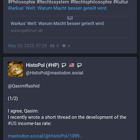
#
Philosophie
#
Rechtssystem
#
Rechtsphilosophie
#
Kultur
Warkus‘ Welt: Warum Macht besser geteilt wird
Warkus‘ Welt: Warum Macht besser geteilt wird
www.spektrum.de
May 20, 2023, 07:28
·
·
0
0
HistoPol (#HP)
@
HistoPol@mastodon.social
@
QasimRashid
(1/2)
I agree, Qasim. 
I recently wrote a short thread on the development of the 
#
US
 income-tax rate:
mastodon.social/@HistoPol/1099