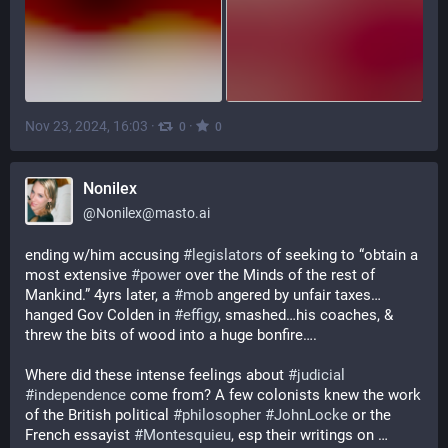
Nov 23, 2024, 16:03
·
·
0
0
Nonilex
@
Nonilex@masto.ai
ending w/him accusing 
#
legislators
 of seeking to “obtain a 
most extensive 
#
power
 over the Minds of the rest of 
Mankind.” 4yrs later, a 
#
mob
 angered by unfair taxes…
hanged Gov Colden in 
#
effigy
, smashed…his coaches, & 
threw the bits of wood into a huge bonfire….
Where did these intense feelings about 
#
judicial
#
independence
 come from? A few colonists knew the work 
of the British political 
#
philosopher
#
JohnLocke
 or the 
French essayist 
#
Montesquieu
, esp their writings on … 