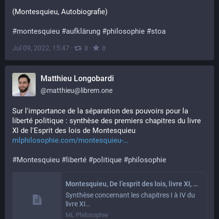
(Montesquieu, Autobiografie)
#
montesquieu
#
aufklärung
#
philosophie
#
stoa
Jul 09, 2022, 15:47
·
·
0
0
Matthieu Longobardi
@
matthieu@librem.one
Sur l'importance de la séparation des pouvoirs pour la 
liberté politique : synthèse des premiers chapitres du livre 
XI de l'Esprit des lois de Montesquieu
mlphilosophie.com/montesquieu-
#
Montesquieu
#
liberté
#
politique
#
philosophie
Montesquieu, De l’esprit des lois, livre XI, chapitres I à VI – ML Philosophie
Synthèse concernant les chapitres I à IV du
livre XI…
ML Philosophie