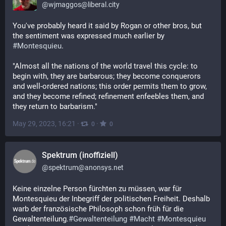
@
wjmaggos@liberal.city
You've probably heard it said by Rogan or other bros, but 
the sentiment was expressed much earlier by 
#
Montesquieu
.
"Almost all the nations of the world travel this cycle: to 
begin with, they are barbarous; they become conquerors 
and well-ordered nations; this order permits them to grow, 
and they become refined; refinement enfeebles them, and 
they return to barbarism."
May 29, 2023, 16:21
·
·
0
0
Spektrum (inoffiziell)
@
spektrum@anonsys.net
Keine einzelne Person fürchten zu müssen, war für
Montesquieu der Inbegriff der politischen Freiheit. Deshalb
warb der französische Philosoph schon früh für die
Gewaltenteilung.
#
Gewaltenteilung
#
Macht
#
Montesquieu