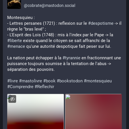
@
cobrate@mastodon.social
Montesquieu : 
- Lettres persanes (1721) : reflexion sur le 
#
despotisme
 -> il 
règne le "bras levé" ;
- L'Esprit des Lois (1748) : mis à l'index par le Pape -> la 
#
liberte
 existe quand le citoyen se sait affranchi de la 
#
menace
 qu'une autorité despotique fait peser sur lui.
La nation peut échapper à la 
#
tyrannie
 en fractionnnant une 
puissance toujours soumise à la tentation de l'abus -> 
séparation des pouvoirs.
#
livre
#
mastolivre
#
book
#
bookstodon
#
montesquieu
#
Comprendre
#
Reflechir