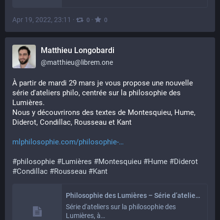
Apr 19, 2022, 23:11
·
·
0
0
Matthieu Longobardi
@
matthieu@librem.one
À partir de mardi 29 mars je vous propose une nouvelle 
série d'ateliers philo, centrée sur la philosophie des 
Lumières.
Nous y découvrirons des textes de Montesquieu, Hume, 
Diderot, Condillac, Rousseau et Kant
mlphilosophie.com/philosophie-
#
philosophie
#
Lumières
#
Montesquieu
#
Hume
#
Diderot
#
Condillac
#
Rousseau
#
Kant
Philosophie des Lumières – Série d’ateliers – ML Philosophie
Série d'ateliers sur la philosophie des
Lumières, à…