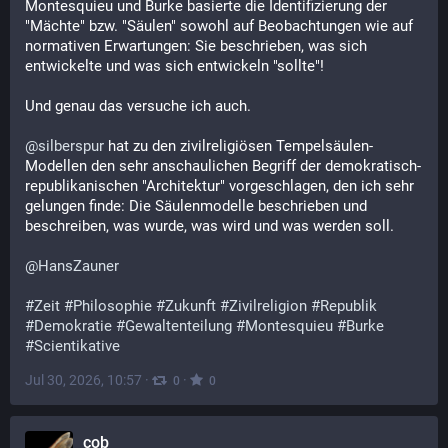
Montesquieu und Burke basierte die Identifizierung der 
"Mächte" bzw. "Säulen" sowohl auf Beobachtungen wie auf 
normativen Erwartungen: Sie beschrieben, was sich 
entwickelte und was sich entwickeln "sollte"!
Und genau das versuche ich auch.
@
silberspur
 hat zu den zivilreligiösen Tempelsäulen-
Modellen den sehr anschaulichen Begriff der demokratisch-
republikanischen "Architektur" vorgeschlagen, den ich sehr 
gelungen finde: Die Säulenmodelle beschrieben und 
beschreiben, was wurde, was wird und was werden soll.
@
HansZauner
#
Zeit
#
Philosophie
#
Zukunft
#
Zivilreligion
#
Republik
#
Demokratie
#
Gewaltenteilung
#
Montesquieu
#
Burke
#
Scientikative
Jul 30, 2026, 10:57
·
·
0
0
cob