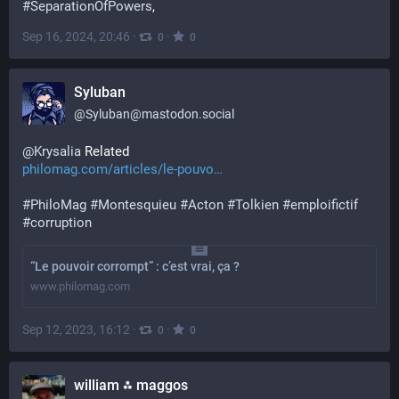
#
SeparationOfPowers
,
Sep 16, 2024, 20:46
·
·
0
0
Syluban
@
Syluban@mastodon.social
@
Krysalia
 Related 
philomag.com/articles/le-pouvo
#
PhiloMag
#
Montesquieu
#
Acton
#
Tolkien
#
emploifictif
#
corruption
“Le pouvoir corrompt” : c’est vrai, ça ?
www.philomag.com
Sep 12, 2023, 16:12
·
·
0
0
william ⁂ maggos