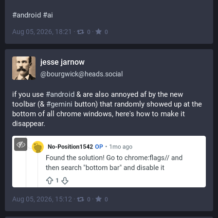
#
android
#
ai
Aug 05, 2026, 18:21
·
·
0
0
jesse jarnow
@
bourgwick@heads.social
if you use 
#
android
 & are also annoyed af by the new 
toolbar (& 
#
gemini
 button) that randomly showed up at the 
bottom of all chrome windows, here's how to make it 
disappear.
Aug 05, 2026, 15:12
·
·
0
0