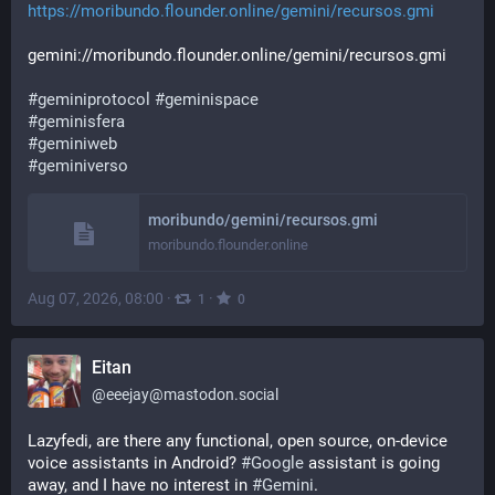
https://moribundo.flounder.online/gemini/recursos.gmi
gemini://moribundo.flounder.online/gemini/recursos.gmi
#geminiprotocol
#geminispace
#geminisfera
#geminiweb
#geminiverso
moribundo/gemini/recursos.gmi
moribundo.flounder.online
Aug 07, 2026, 08:00
·
·
1
0
Eitan
@
eeejay@mastodon.social
Lazyfedi, are there any functional, open source, on-device 
voice assistants in Android? 
#
Google
 assistant is going 
away, and I have no interest in 
#
Gemini
.