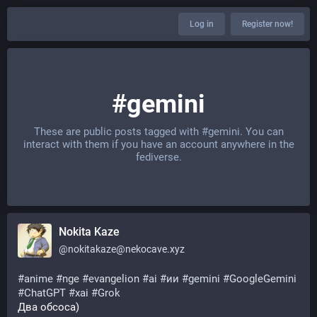
Log in
Register now!
#gemini
These are public posts tagged with
#gemini
. You can
interact with them if you have an account anywhere in the
fediverse.
Nokita Kaze
@
nokitakaze@nekocave.xyz
#
anime
#
nge
#
evangelion
#
ai
#
ии
#
gemini
#
GoogleGemini
#
ChatGPT
#
xai
#
Grok
Два обсоса)