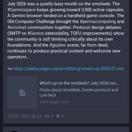
July 2026 was a quietly busy month on the smolweb. The 
#
Geminispace
 keeps growing toward 3,500 active capsules. 
A Gemini browser landed on a handheld game console. The 
Old Computer Challenge brought the 
#
permacomputing
 and 
#
smolnet
 communities together. Protocol design debates 
(SMTP vs 
#
Gemini
 extensibility, TOFU improvements) show 
the community is still thinking critically about its own 
foundations. And the 
#
gopher
 scene, far from dead, 
continues to produce practical content and welcome new 
operators...
=> 
https://adele.pages.casa/md/blog/whats-up-2026-07.md
What's up on the smolweb? July 2026 roundup | Adële's blog
Posts about SmolWeb, Gemini protocol and
LowTech
adele.pages.casa
Jul 30, 2026, 06:24
·
·
0
0