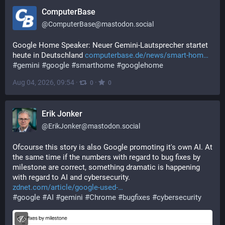
ComputerBase
@
ComputerBase@mastodon.social
Google Home Speaker: Neuer Gemini-Laut­spre­cher startet 
heu­te in Deutschland 
computerbase.de/news/smart-hom
#
gemini
#
google
#
smarthome
#
googlehome
Aug 04, 2026, 09:54
·
·
0
0
Erik Jonker
@
ErikJonker@mastodon.social
Ofcourse this story is also Google promoting it's own AI. At 
the same time if the numbers with regard to bug fixes by 
milestone are correct, something dramatic is happening 
with regard to AI and cybersecurity.
zdnet.com/article/google-used-
#
google
#
AI
#
gemini
#
Chrome
#
bugfixes
#
cybersecurity