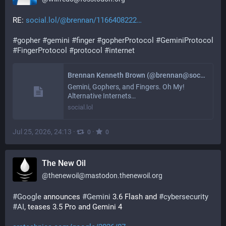
RE: 
social.lol/@brennan/1166408222
#
gopher
#
gemini
#
finger
#
gopherProtocol
#
GeminiProtocol
#
FingerProtocol
#
protocol
#
internet
Brennan Kenneth Brown (@brennan@social.lol)
Gemini, Gophers, and Fingers. Oh My!
Alternative Internets…
social.lol
Jul 25, 2026, 24:13
·
·
0
0
The New Oil
@
thenewoil@mastodon.thenewoil.org
#
Google
 announces 
#
Gemini
 3.6 Flash and 
#
cybersecurity
#
AI
, teases 3.5 Pro and Gemini 4