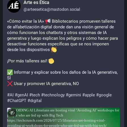
Arte es Ética
@
arteesetica@mastodon.social
«Cómo evitar la IA» 
 Bibliotecarios promueven talleres 
de alfabetización digital donde dan una visión general de 
cómo funcionan los chatbots y otros sistemas de IA 
generativa y luego explican los peligros y cómo hacer para 
desactivar funciones específicas que se nos imponen 
desde los dispositivos 
¡Por más talleres así! 
 Informar y explicar sobre los daños de la IA generativa, 
SÍ
 Usar y promover IA generativa, NO
#
AI
#
genAI
#
tech
#
technology
#
gemini
#
apple
#
google
#
ChatGPT
#
digital