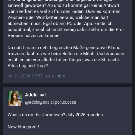
sinnvoll geworden? Ab und zu kommt gar keine Antwort. 
Dann verliert es viel zu früh den Faden. Oder es kommen 
Zeichen- oder Wortketten heraus, welche man hart 
abbrechen muss. Egal ob am PC oder App. Finde ich 
suboptimal, zumal ich nicht wenig dafür zahle, um die Pro-
Version nutzen zu können.
Da nutzt man in sehr begrenzten Maße generative KI und 
trotzdem läuft es wie beim Bullen die Milch. Und draussen 
erzählen sie von allerlei tollen Dingen, was die KI macht. 
Alles Lug und Trug?!
Jul 31, 2026, 07:57
·
·
0
0
Adële
!
@
adele@social.pollux.casa
What's up on the 
#
smolweb
? July 2026 roundup
New blog post !