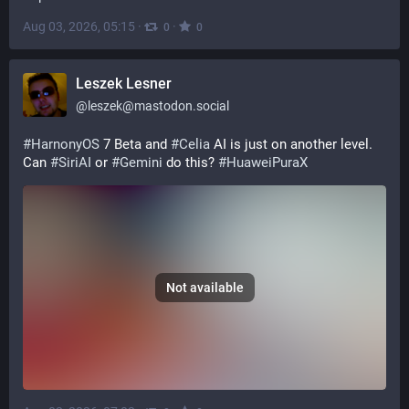
Aug 03, 2026, 05:15
·
·
0
0
Leszek Lesner
@
leszek@mastodon.social
#
HarnonyOS
 7 Beta and 
#
Celia
 AI is just on another level. 
Can 
#
SiriAI
 or 
#
Gemini
 do this? 
#
HuaweiPuraX
Not available