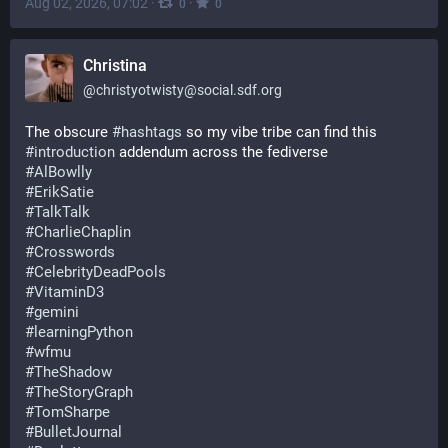
Aug 02, 2026, 07:02
·
·
0
0
Christina
@
christyotwisty@social.sdf.org
The obscure 
#
hashtags
 so my vibe tribe can find this 
#
introduction
 addendum across the fediverse
#
AlBowlly
#
ErikSatie
#
TalkTalk
#
CharlieChaplin
#
Crosswords
#
CelebrityDeadPools
#
VitaminD3
#
gemini
#
learningPython
#
wfmu
#
TheShadow
#
TheStoryGraph
#
TomSharpe
#
BulletJournal