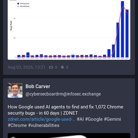
Aug 03, 2026, 13:21
·
·
0
0
Bob Carver
@
cybersecboardrm@infosec.exchange
How Google used AI agents to find and fix 1,072 Chrome 
security bugs - in 60 days | ZDNET 
zdnet.com/article/google-used-
#
AI
#
Google
#
Gemini
#
Chrome
#
vulnerabilities