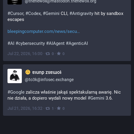
@
thenewoil@mastodon.thenewoil.org
#
Cursor
, 
#
Codex
, 
#
Gemini
 CLI, 
#
Antigravity
 hit by sandbox 
escapes
bleepingcomputer.com/news/secu
#
AI
#
cybersecurity
#
AIAgent
#
AgenticAI
Jul 22, 2026, 16:00
·
·
0
0
ɐıunp zsɐɯoʇ
@
to3k@infosec.exchange
#
Google
 zalicza właśnie jakąś spektakularną awarię. Nic 
nie działa, a dopiero wydali nowy model 
#
Gemini
 3.6.
Jul 21, 2026, 16:32
·
·
1
0
Trit’