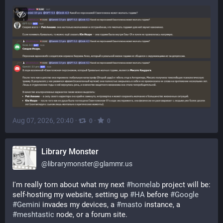
Aug 07, 2026, 20:40
·
·
0
0
Library Monster
@
librarymonster@glammr.us
I'm really torn about what my next 
#
homelab
 project will be: 
self-hosting my website, setting up 
#
HA
 before 
#
Google
#
Gemini
 invades my devices, a 
#
masto
 instance, a 
#
meshtastic
 node, or a forum site.