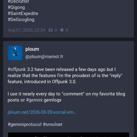
#
Declutter
#
Qigong
#
SaintExpedite
#
DeGoogling
Aug 01, 2026, 22:34
·
·
0
0
ploum
@
ploum@mamot.fr
#
offpunk
 3.2 have been released a few days ago but I 
realize that the features I’m the proudest of is the "reply" 
feature, introduced in Offpunk 3.0.
I use it nearly every day to "comment" on my favorite blog 
posts or 
#
gemini
 gemlogs
ploum.net/2026-03-20-social-sm
#
geminiprotocol
#
smolnet