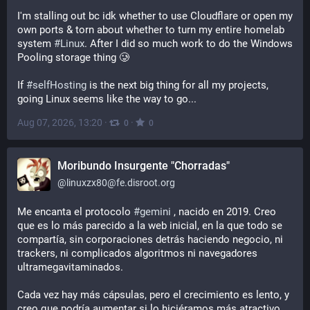
I'm stalling out bc idk whether to use Cloudflare or open my 
own ports & torn about whether to turn my entire homelab 
system 
#
Linux
. After I did so much work to do the Windows 
Pooling storage thing 🥲
If 
#
selfHosting
 is the next big thing for all my projects, 
going Linux seems like the way to go...
Aug 07, 2026, 13:20
·
·
0
0
Moribundo Insurgente "Chorradas"
@
linuxzx80@fe.disroot.org
Me encanta el protocolo
#gemini
, nacido en 2019. Creo
que es lo más parecido a la web inicial, en la que todo se
compartía, sin corporaciones detrás haciendo negocio, ni
trackers, ni complicados algoritmos ni navegadores
ultramegavitaminados.
Cada vez hay más cápsulas, pero el crecimiento es lento, y
creo que podría aumentar si lo hiciéramos más atractivo.