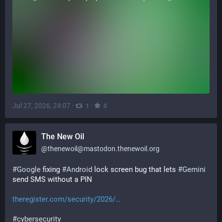
Jul 27, 2026, 24:07
·
·
1
0
The New Oil
@
thenewoil@mastodon.thenewoil.org
#
Google
 fixing 
#
Android
 lock screen bug that lets 
#
Gemini
send SMS without a PIN
theregister.com/security/2026/
#
cybersecurity