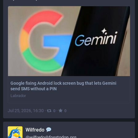
Google fixing Android lock screen bug that lets Gemini
send SMS without a PIN
Labrador
Jul 25, 2026, 16:30
·
·
0
0
Wilfredo
@
wilfredo@fosstodon.org