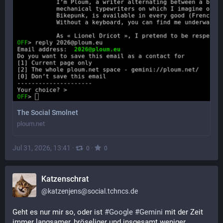
The Social Smolnet
ploum.net
Jul 31, 2026, 13:41
·
·
0
0
Katzenschrat
@
katzenjens@social.tchncs.de
Geht es nur mir so, oder ist 
#
Google
#
Gemini
 mit der Zeit 
immer langsamer, bröseliger und insgesamt weniger 