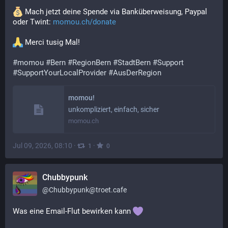
️ Mach jetzt deine Spende via Banküberweisung, Paypal 
oder Twint: 
momou.ch/donate
 Merci tusig Mal!
#
momou
#
Bern
#
RegionBern
#
StadtBern
#
Support
#
SupportYourLocalProvider
#
AusDerRegion
momou!
unkompliziert, einfach, sicher
momou.ch
Jul 09, 2026, 08:10
·
·
1
0
Chubbypunk
@
Chubbypunk@troet.cafe
Was eine Email-Flut bewirken kann 