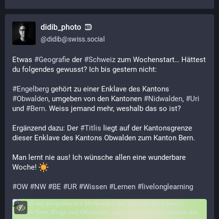
didib_photo
@
didib@swiss.social
Etwas 
#
Geografie
 der 
#
Schweiz
 zum Wochenstart… Hättest 
du folgendes gewusst? Ich bis gestern nicht:
#
Engelberg
 gehört zu einer Enklave des Kantons 
#
Obwalden
, umgeben von den Kantonen 
#
Nidwalden
, 
#
Uri
und 
#
Bern
. Weiss jemand mehr, weshalb das so ist?
Ergänzend dazu: Der 
#
Titlis
 liegt auf der Kantonsgrenze 
dieser Enklave des Kantons Obwalden zum Kanton Bern.
Man lernt nie aus! Ich wünsche allen eine wunderbare 
Woche! 
#
OW
#
NW
#
BE
#
UR
#
Wissen
#
Lernen
#
livelonglearning