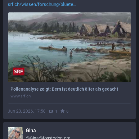
srf.ch/wissen/forschung/bluete
Pollenanalyse zeigt: Bern ist deutlich älter als gedacht
www.srf.ch
Jun 23, 2026, 17:58
·
·
1
0
Gina
@
Gina@fosstodon.org