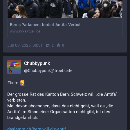
Berns Parlament fordert Antifa-Verbot
www.nd-aktuell.de
Jun 09, 2026, 08:51
·
·
2
0
Chubbypunk
@
Chubbypunk@troet.cafe
#
bern
Der grosse Rat des Kanton Bern, Schweiz will „die Antifa“ 
verbieten. 
Mal davon abgesehen, dass das nicht geht, weil es „die 
Antifa“ im Sinne einer Organisation nicht gibt, ist dies 
brandgefährlich:
daslamm.ch/bern-will-die-antif