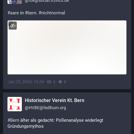
@
t0k@social.tchncs.de
#
aare
 in 
#
bern
. 
#
nichtnormal
Jun 25, 2026, 16:34
·
·
0
0
Historischer Verein Kt. Bern
@
HVBE@fedihum.org
#
Bern
 älter als gedacht: Pollenanalyse widerlegt 
Gründungsmythos