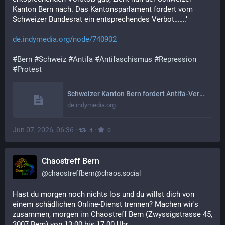
Kanton Bern nach. Das Kantonsparlament fordert vom 
Schweizer Bundesrat ein entsprechendes Verbot…….‘
de.indymedia.org/node/740902
#
Bern
#
Schweiz
#
Antifa
#
Antifaschismus
#
Repression
#
Protest
Schweizer Kanton Bern fordert Antifa-Verbot | de.indymedia.org
de.indymedia.org
Jun 07, 2026, 06:36
·
·
4
0
Chaostreff Bern
@
chaostreffbern@chaos.social
Hast du morgen noch nichts los und du willst dich von 
einem schädlichen Online-Dienst trennen? Machen wir's 
zusammen, morgen im Chaostreff Bern (Zwyssigstrasse 45, 
3007 Bern) von 13:00 bis 17.00 Uhr.