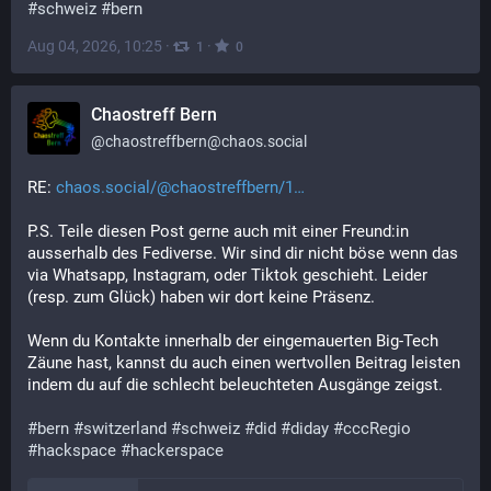
#schweiz
#bern
Aug 04, 2026, 10:25
·
·
1
0
Chaostreff Bern
@
chaostreffbern@chaos.social
RE: 
chaos.social/@chaostreffbern/1
P.S. Teile diesen Post gerne auch mit einer Freund:in 
ausserhalb des Fediverse. Wir sind dir nicht böse wenn das 
via Whatsapp, Instagram, oder Tiktok geschieht. Leider 
(resp. zum Glück) haben wir dort keine Präsenz.
Wenn du Kontakte innerhalb der eingemauerten Big-Tech 
Zäune hast, kannst du auch einen wertvollen Beitrag leisten 
indem du auf die schlecht beleuchteten Ausgänge zeigst.
#
bern
#
switzerland
#
schweiz
#
did
#
diday
#
cccRegio
#
hackspace
#
hackerspace