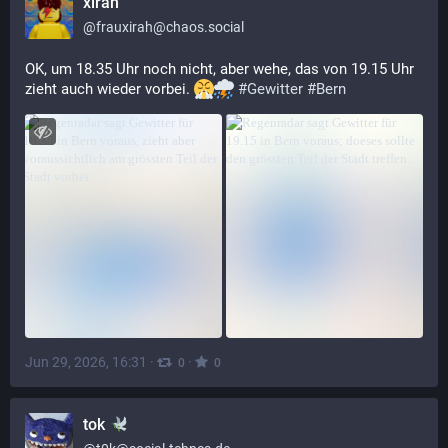
xirah
@
frauxirah@chaos.social
OK, um 18.35 Uhr noch nicht, aber wehe, das von 19.15 Uhr 
zieht auch wieder vorbei. 
#
Gewitter
#
Bern
Jun 29, 2026, 16:31
·
·
0
0
tok