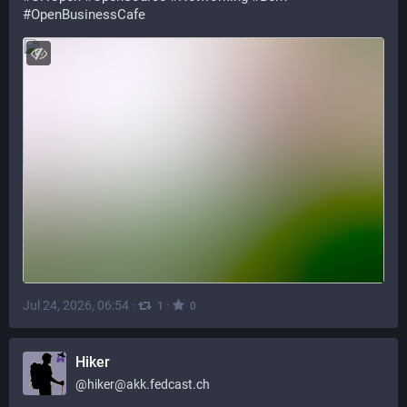
#
OpenBusinessCafe
Jul 24, 2026, 06:54
·
·
1
0
Hiker
@
hiker@akk.fedcast.ch