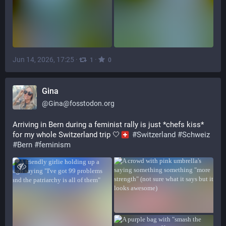
Jun 14, 2026, 17:25
·
·
1
0
Gina
@
Gina@fosstodon.org
Arriving in Bern during a feminist rally is just *chefs kiss* 
for my whole Switzerland trip 🤍
#
Switzerland
#
Schweiz
#
Bern
#
feminism