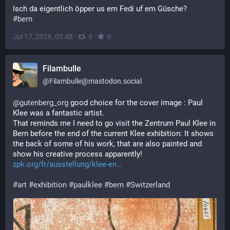
Isch da eigentlich öpper us em Fedi uf em Güsche?
#bern
Jul 17, 2026, 05:48
·
·
0
0
Filambulle
@
Filambulle@mastodon.social
@
gutenberg_org
 good choice for the cover image : Paul 
Klee was a fantastic artist. 
That reminds me I need to go visit the Zentrum Paul Klee in 
Bern before the end of the current Klee exhibition: It shows 
the back of some of his work, that are also painted and 
show his creative process apparently!
zpk.org/fr/ausstellung/klee-en
#
art
#
exhibition
#
paulklee
#
bern
#
Switzerland