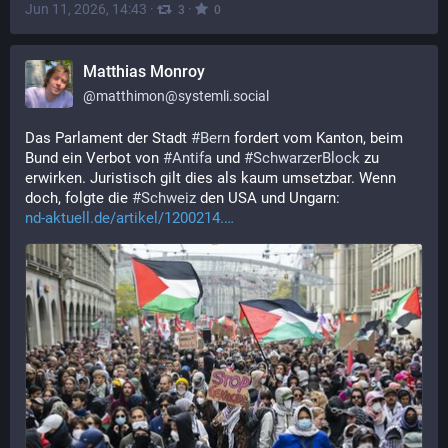
Jun 11, 2026, 14:43
·
·
3
0
Matthias Monroy
@
matthimon@systemli.social
Das Parlament der Stadt 
#
Bern
 fordert vom Kanton, beim 
Bund ein Verbot von 
#
Antifa
 und 
#
SchwarzerBlock
 zu 
erwirken. Juristisch gilt dies als kaum umsetzbar. Wenn 
doch, folgte die 
#
Schweiz
 den USA und Ungarn:
nd-aktuell.de/artikel/1200214.