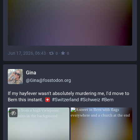
Jun 17, 2026, 06:43
·
·
0
0
Gina
@
Gina@fosstodon.org
If my hayfever wasn't absolutely murdering me, I'd move to 
Bern this instant. 
#
Switzerland
#
Schweiz
#
Bern