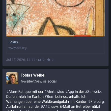
Fokus.
www.zpk.org
Jul 15, 2026, 14:11
·
·
0
0
Tobias Weibel
@
weibelt@swiss.social
#
AlarmFatique
 mit der 
#
Alertswiss
#
App
 in der 
#
Schweiz
. 
Da ich mich im Kanton 
#
Bern
 befinde, erhalte ich 
Warnungen über eine Waldbrandgefahr im Kanton 
#
Freiburg
, 
Auffahrunfall auf der 
#
A12
, usw. E-Mail an Betreiber nützt 