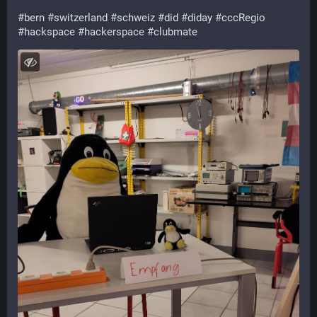
#
bern
#
switzerland
#
schweiz
#
did
#
diday
#
cccRegio
#
hackspace
#
hackerspace
#
clubmate