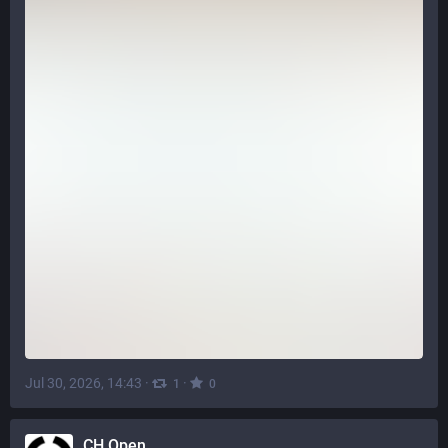
Jul 30, 2026, 14:43
·
·
1
0
CH Open