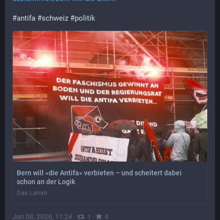
#
antifa
#
schweiz
#
politik
Bern will «die Antifa» verbieten – und scheitert dabei
schon an der Logik
Das Lamm
Jun 08, 2026, 11:24
·
·
1
0