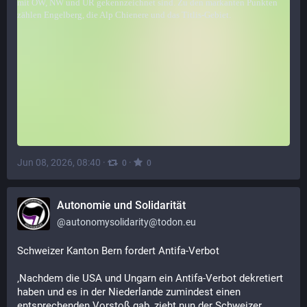
Jun 08, 2026, 08:40
·
·
0
0
Autonomie und Solidarität
@
autonomysolidarity@todon.eu
Schweizer Kanton Bern fordert Antifa-Verbot
‚Nachdem die USA und Ungarn ein Antifa-Verbot dekretiert 
haben und es in der Niederlande zumindest einen 
entsprechenden Vorstoß gab, zieht nun der Schweizer 