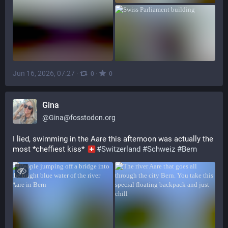
Jun 16, 2026, 07:27
·
·
0
0
Gina
@
Gina@fosstodon.org
I lied, swimming in the Aare this afternoon was actually the 
most *cheffiest kiss* 
#
Switzerland
#
Schweiz
#
Bern